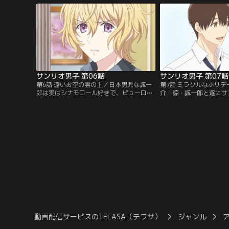
いた少女を助けたお礼にポムポムプリンの
なろうとするが頑なに断
シールをもらう。実は康太は小さい頃ポム
ぜ康太は好きなことを好
ポムプリンが大好きだったが、あることを
か！？【提供：バンダイ
きっかけにそれを素直に言えなくなっ
て…。【提供：バンダイチャンネル】
サンリオ男子 第06話
サンリオ男子 第07話
第6話 遠いお空の雲の上／日本男児な誠一
第7話 ミラクルなホリ
郎は実はシナモロール好きで、ピューロラ
介・諒・誠一郎と遂にサ
ンドの年間パスポートまで持っていた！ そ
が集結！サンリオキャラ
の事実を知り裏切られた気持ちになった諒
打ち明けて、仲間と過ご
は、誠一郎を避ける様に。誠一郎は諒とも
る日常！5人で親睦を深
う一度話をするために、諒の家を訪ねるが
郎の提案でピューロラン
追い出されてしまう…生徒会長であり弓道
ラしたミラクルギフトパ
部主将でもある誠一郎だが、その仕事に加
て、康太はやっと自分の
えて…。【提供：バンダイチャンネル】
つける…！【提供：バン
動画配信サービスのTELASA（テラサ）
ジャンル