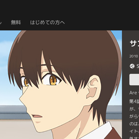
ル
無料
はじめての方へ
サ
2018
Are
第4
が、
がら
のは
イト
外さ