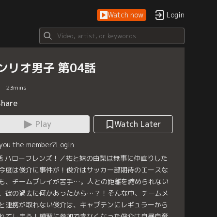
Watch now
Login
ンリオ男子 第04話
23
mins
Share
Play
Watch Later
 you the member?
Login
話 ハローフレンズ！／祐と妹の由梨は無事に仲直りした
今度は俊介に事件が！俊介はサッカー部期待のエースな
も、チームプレイが苦手…。人との距離を縮められない
、彼の過去に何かあったから…？！そんな中、チームメ
と連携が取れない俊介は、キャプテンにレギュラーから
れてしまう！練習に参加できなくなった俊介は自暴自棄