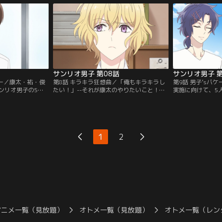
られてしまう。な
くいっていないのが悩み…。「高校生にな
から…？！そんな
きだと言えないの
ってもマイメロが好きなんてキモイ！」と
が取れない俊介は
チャンネル】
言われて悲しい祐。それでも祐は毎日欠か
ーから外されてし
さず掃除・洗濯をこなし、由梨のご飯を作
くなった俊介は自
る…。【提供：バンダイチャンネル】
供：バンダイチャ
サンリオ男子 第08話
サンリオ男子 第
デー／康太・祐・俊
第8話 キラキラ狂想曲／「俺もキラキラし
第9話 男子’sバ
ンリオ男子の5人
たい！」--それが康太のやりたいこと！で
実施に向けて、5
クターが好きだと
もイマイチ具体的に何をしたいのかが分か
で海合宿！しかし
す笑顔に満ち溢れ
らない康太は、他の4人を密着取材。俊介
素人じゃ良いアイ
めるために、誠一
とサッカー部の昼練に参加したり、図書室
んな行き詰まった
ドへGO！キラキ
で諒の手伝いをしたり、誠一郎の弓道部を
要！ということで
レードを目にし
見学したり、祐と晩ご飯を作ってみたりす
海水浴！そして夜
1
2
やりたいことをみ
るが、なかなかうまくいかない！色々失敗
一変して暴風雨が
ダイチャンネル】
してやっと結論に辿りつく康太。果たして
よって別荘が大停
実現できるのか…？【提供：バンダイチャ
供：バンダイチャ
ンネル】
アニメ一覧（見放題）
オトメ一覧（見放題）
オトメ一覧（レン