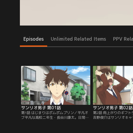
Episodes
Unlimited Related Items
PPV Rel
サンリオ男子 第01話
サンリオ男子 第02話
第1話 はじまりはポムポムプリン／平凡オ
第2話 雨上がりのギフ
ブ平凡な高校二年生・長谷川康太。日常に
吉野俊介はサンリオキャ
物足りなさを感じつつ、キラキラした学園
な「サンリオ男子」！し
生活は自分には 「無理」 だと思ってしま
公言している！康太から
う。そんなある日、繁華街で迷子になって
子」の匂いを感じて、祐