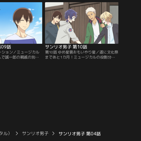
中、チームメイトと連携
に女子みたいな会話して、恥ずかしくない
、キャプテンにレギュラ
んですか！？」と突っかかってくる。友だ
まう！練習に参加できな
ちのことを言われてカチンときた祐と諒の
暴自棄になって…。【提
一触即発な状況に、誠一郎が止めに入る！
ンネル】
【提供：バンダイチャンネル】
09話
サンリオ男子 第10話
ケーション／ミュージカル
第10話 ゆめ星雲おもいやり星／遂に文化祭
人で誠一郎の親戚の別荘
まであと1カ月！ミュージカルの役割分担
ミュージカル経験ゼロの
が決まって、道具や衣装の準備も佳境に。
デアを思いつかず…。そ
しかし、諒の父親が突如帰国して、家族で
時こそリフレッシュが必
来年1月からロンドンで過ごすと聞かされ
せっかくだからみんなで
る。人に相談できずに悩む諒のことを、誠
は！と思ったら、天気が
一郎らが気にしている中、5人は文化祭準
やってくる。更に落雷に
備のために誠一郎の家で泊まり込み作業で
電！！暗闇の中…。【提
追い込みにかかる。そして今回は…。【提
ンネル】
供：バンダイチャンネル】
タル）
サンリオ男子
サンリオ男子 第04話