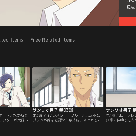
にな
Seri
ated Items
Free Related Items
サンリオ男子 第03話
サンリオ男子 第
トゲート／水野祐と
第3話 マイ♪シスター・ブルー／ポムポム
第4話 ハローフ
ラクターが大好き
プリンが好きと認めた康太は、すっかり祐
無事に仲直りした
かもそれを堂々と
と俊介と仲良しに。普段チャラチャラして
が！俊介はサッカ
同じ「サンリオ男
いる祐は、実は見かけによらず面倒見の良
も、チームプレイ
は康太と友だちに
いお兄さん！しかし最近は妹の由梨とうま
縮められないのは