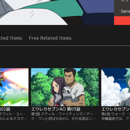
Seri
ated Items
Free Related Items
02話
エウレカセブンAO 第03話
エウレカセブンA
・ホワット・ユー・
第3話 スティル・ファイティング／マー
第4話 ウォーク
ルによるスカブバ
ク・ワンと呼ばれるIFO、その名前はニル
沖縄基地では、ア
ークレットの襲
ヴァーシュ。島の洞窟にニルヴァーシュを
ハワーが発進を控
縄本島を襲った危機
隠したアオは、ナルの父・ミツオと出会い
揮するニキ・タナ