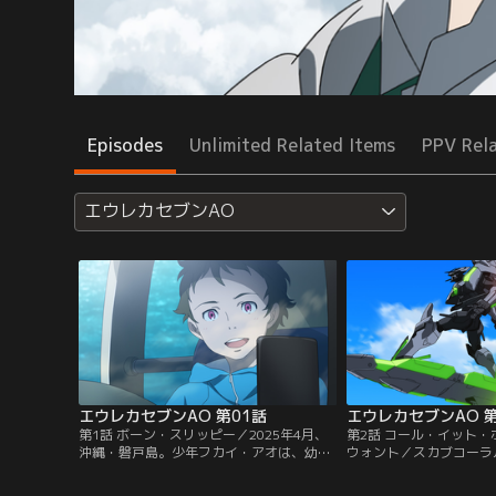
Episodes
Unlimited Related Items
PPV Rel
エウレカセブンAO
エウレカセブンAO 第01話
エウレカセブンAO 第
第1話 ボーン・スリッピー／2025年4月、
第2話 コール・イット
沖縄・磐戸島。少年フカイ・アオは、幼な
ウォント／スカブコーラ
じみのアラタ・ナルと一緒にいた。不思議
ーストの危機。そしてシ
な夢を見たとアオに告げるナル。ナルと別
来。それは10年前に沖