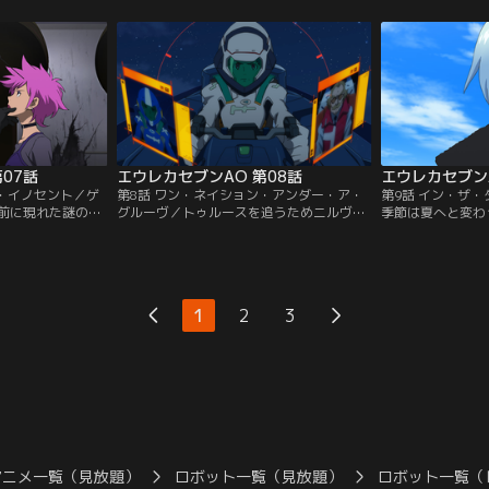
レスレットの紛失
拘束され、カズユキの道場へと連れて行か
シュ。一方、新た
てアオに接触。ア
れる。カズユキは語る。13年前、謎の妊婦
磐戸島では戦闘が
日本軍特命輸送艦
が空から落ちてきた。その女を助け、かく
のF35が迎撃す
うとする。
まったのが医師のフカイ・トシオ。その彼
レットにダメージ
女から生まれたのがアオだった。
い。
07話
エウレカセブンAO 第08話
エウレカセブンA
ズ・イノセント／ゲ
第8話 ワン・ネイション・アンダー・ア・
第9話 イン・ザ
前に現れた謎の人
グルーヴ／トゥルースを追うためニルヴァ
季節は夏へと変わ
を変えるその人物
ーシュを発進させようとしたアオだった
なひとときを過ご
た。トゥルースは
が、それは止められてしまう。その後、フ
ころ、ゲネラシオ
して攻撃を開始す
レアは、アオをわざとらしくつけ回してい
工的にスカブバー
でいく。正体不明
たガゼルから、アオの父親のことを聞く。
ようとしていると
の攻撃を受けたゲ
そのころ、中東の独裁国家ファイサルアラ
る。実験の首謀者
1
2
3
一方で、警備兵た
ビアに大型スカブコーラルが出現する。一
そくチーム・パイ
。
旦は出動したチーム・パイドパイパーだっ
かうことになる。
たが…。
アニメ一覧（見放題）
ロボット一覧（見放題）
ロボット一覧（