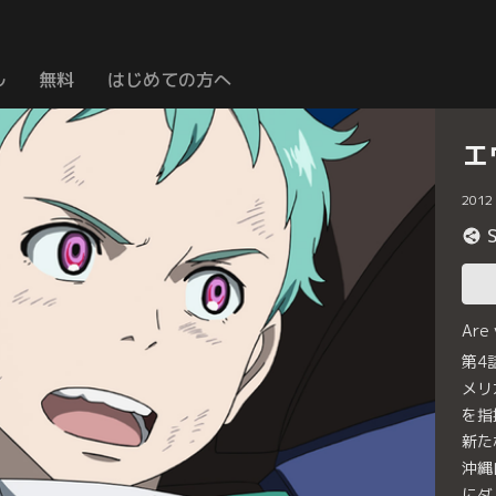
ル
無料
はじめての方へ
エ
2012
Are
第4
メリ
を指
新た
沖縄
にダ