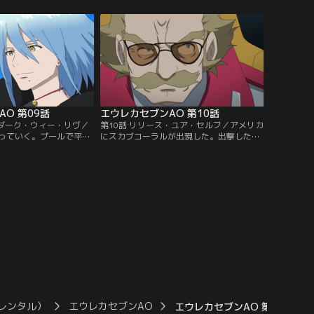
なシークレットが現れた
働く巨大な塔で、一つの都市に匹敵するだ
続いていた。沖縄自衛隊
けの規模を持っていた。アオがフレアに連
るも、通常兵器ではシーク
れられ居住ブロックに向かうと、一緒にや
を与えることができな
ってきたノアが逃げ出して騒動になってい
るというニュースが飛び込んでくる。
O 第09話
エウレカセブンAO 第10話
・ダーク・ウィー・リヴ／
第10話 リリース・ユア・セルフ／アメリカ
っていく。プールで平穏
にスカブコーラルが出現した。出撃したチ
していたアオたち。その
ーム・パイドパイパーだったが、政治の壁
ン・ブルは日本政府が人
に阻まれ、アリゾナに隣接するメキシコ領
ストを起こす実験を試み
で待機をすることになる。待機中に話題に
いう情報をキャッチす
出たのはチーム名の由来。なぜパイドパイ
はナカムラだった。さっ
パー＝笛吹男なのか。そのころレベッカ
ドパイパーは日本へと向
は、アリゾナ州知事のバリーと出撃につい
て交渉中だった。
レンタル）
エウレカセブンAO
エウレカセブンAO 第04話