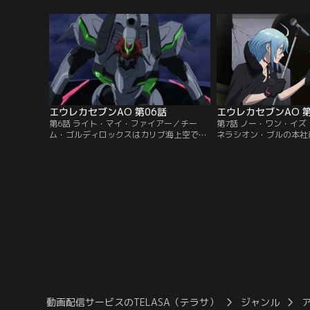
れ海辺へ降りてきたアオは、飛行不能にな
の再来だ。混乱の中、ブ
ったFPにひかれそうになる。FPから飛び出
に気づいたガゼルは改め
してきたのは運び屋のガゼル。ガゼルは日
オを連れて依頼主の乗る
本軍から依頼を受けたあるブツを運搬中だ
「しもきた」に乗り込も
った。
エウレカセブンAO 第06話
エウレカセブンAO 第
第6話 ライト・マイ・ファイアー／チー
第7話 ノー・ワン・イ
ム・ゴルディロックスはカリブ海上空で、
ネラシオン・ブルの本社
シークレットと接触する。シークレットの
物。次々とさまざまに姿
思わぬ攻撃に次々と撃墜されるIFOのレク
は、トゥルースと名乗っ
イエム、グロリア、クレド。また、三機を
ゲネラシオン・ブルに対
救おうとした母艦メドン号も傷つき大破し
ると、ビルの中へと進ん
てしまう。現場に到着したチーム・パイド
の敵から、宣戦布告なし
パイパーだったが、シークレットの巻き起
ネラシオン・ブルは防戦
こす暴風によってシークレットに…。
ちは次々と倒されていく
動画配信サービスのTELASA（テラサ）
ジャンル