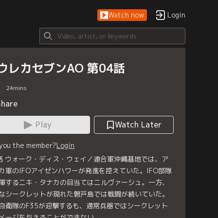
Watch now
Login
ウレカセブンAO 第04話
24
mins
Share
Play
Watch Later
 you the member?
Login
話 ウォーク・ディス・ウェイ／連合軍沖縄基地では、ア
カ軍のIFOアイゼンハワーが発進を控えていた。IFO部隊
揮するニキ・タナカの目当てはニルヴァーシュ。一方、
なシークレットが現れた磐戸島では戦闘が続いていた。
自衛隊のF35が迎撃するも、通常兵器ではシークレット
メージを与えることができない。