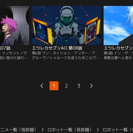
レスレットの紛失
拘束され、カズユキの道場へと連れて行か
シュ。一方、新た
てアオに接触。ア
れる。カズユキは語る。13年前、謎の妊婦
磐戸島では戦闘が
日本軍特命輸送艦
が空から落ちてきた。その女を助け、かく
のF35が迎撃す
うとする。
まったのが医師のフカイ・トシオ。その彼
レットにダメージ
女から生まれたのがアオだった。
い。
07話
エウレカセブンAO 第08話
エウレカセブンA
ズ・イノセント／ゲ
第8話 ワン・ネイション・アンダー・ア・
第9話 イン・ザ
前に現れた謎の人
グルーヴ／トゥルースを追うためニルヴァ
季節は夏へと変わ
を変えるその人物
ーシュを発進させようとしたアオだった
なひとときを過ご
た。トゥルースは
が、それは止められてしまう。その後、フ
ころ、ゲネラシオ
して攻撃を開始す
レアは、アオをわざとらしくつけ回してい
工的にスカブバー
でいく。正体不明
たガゼルから、アオの父親のことを聞く。
ようとしていると
の攻撃を受けたゲ
そのころ、中東の独裁国家ファイサルアラ
る。実験の首謀者
1
2
3
一方で、警備兵た
ビアに大型スカブコーラルが出現する。一
そくチーム・パイ
。
旦は出動したチーム・パイドパイパーだっ
かうことになる。
たが…。
アニメ一覧（見放題）
ロボット一覧（見放題）
ロボット一覧（