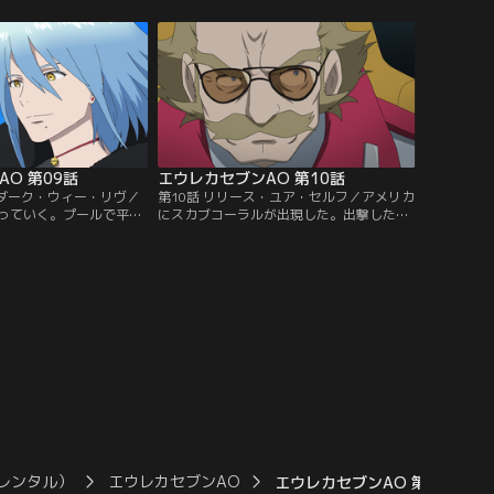
なシークレットが現れた
働く巨大な塔で、一つの都市に匹敵するだ
続いていた。沖縄自衛隊
けの規模を持っていた。アオがフレアに連
るも、通常兵器ではシーク
れられ居住ブロックに向かうと、一緒にや
を与えることができな
ってきたノアが逃げ出して騒動になってい
るというニュースが飛び込んでくる。
O 第09話
エウレカセブンAO 第10話
・ダーク・ウィー・リヴ／
第10話 リリース・ユア・セルフ／アメリカ
っていく。プールで平穏
にスカブコーラルが出現した。出撃したチ
していたアオたち。その
ーム・パイドパイパーだったが、政治の壁
ン・ブルは日本政府が人
に阻まれ、アリゾナに隣接するメキシコ領
ストを起こす実験を試み
で待機をすることになる。待機中に話題に
いう情報をキャッチす
出たのはチーム名の由来。なぜパイドパイ
はナカムラだった。さっ
パー＝笛吹男なのか。そのころレベッカ
ドパイパーは日本へと向
は、アリゾナ州知事のバリーと出撃につい
て交渉中だった。
レンタル）
エウレカセブンAO
エウレカセブンAO 第12話