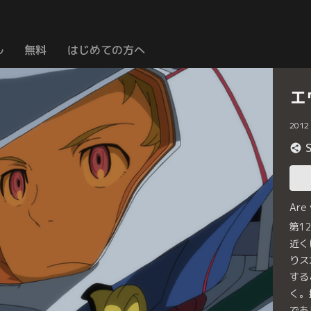
ル
無料
はじめての方へ
エ
2012
Are
第1
近く
りス
する
く。
であ