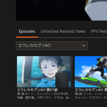
Episodes
Unlimited Related Items
PPV Rel
エウレカセブンAO
エウレカセブンAO 第01話
エウレカセブンAO 第
第1話 ボーン・スリッピー／2025年4月、
第2話 コール・イット
沖縄・磐戸島。少年フカイ・アオは、幼な
ウォント／スカブコーラ
じみのアラタ・ナルと一緒にいた。不思議
ーストの危機。そしてシ
な夢を見たとアオに告げるナル。ナルと別
来。それは10年前に沖