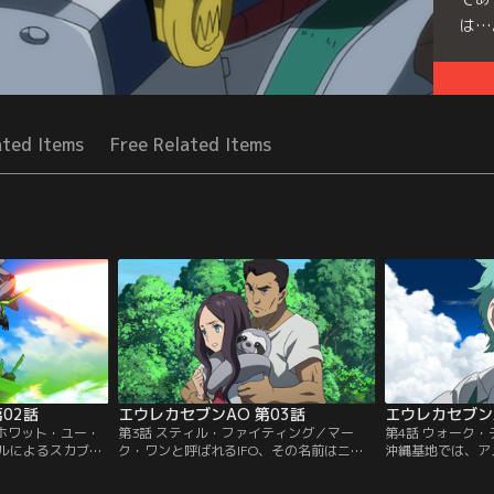
は…
Seri
ated Items
Free Related Items
02話
エウレカセブンAO 第03話
エウレカセブンA
・ホワット・ユー・
第3話 スティル・ファイティング／マー
第4話 ウォーク
ルによるスカブバ
ク・ワンと呼ばれるIFO、その名前はニル
沖縄基地では、ア
ークレットの襲
ヴァーシュ。島の洞窟にニルヴァーシュを
ハワーが発進を控
縄本島を襲った危機
隠したアオは、ナルの父・ミツオと出会い
揮するニキ・タナ