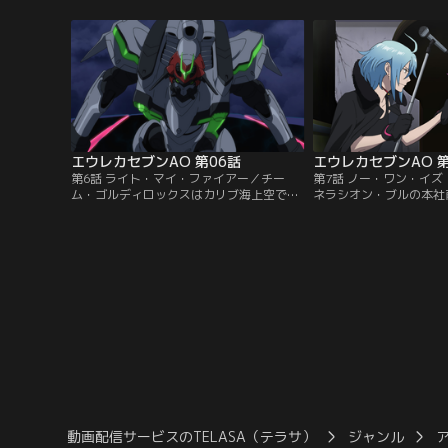
れ海辺へ降りてきたアオは、飛行不能にな
の再来だ。混乱の中、ブ
ったFPにひかれそうになる。FPから飛び出
に気づいたガゼルは改め
してきたのは運び屋のガゼル。ガゼルは日
オを連れて依頼主の乗る
本軍から依頼を受けたあるブツを運搬中だ
「しもきた」に乗り込も
った。
エウレカセブンAO 第06話
エウレカセブンAO 第
第6話 ライト・マイ・ファイアー／チー
第7話 ノー・ワン・イ
ム・ゴルディロックスはカリブ海上空で、
ネラシオン・ブルの本社
シークレットと接触する。シークレットの
物。次々とさまざまに姿
思わぬ攻撃に次々と撃墜されるIFOのレク
は、トゥルースと名乗っ
イエム、グロリア、クレド。また、三機を
ゲネラシオン・ブルに対
救おうとした母艦メドン号も傷つき大破し
ると、ビルの中へと進ん
てしまう。現場に到着したチーム・パイド
の敵から、宣戦布告なし
パイパーだったが、シークレットの巻き起
ネラシオン・ブルは防戦
こす暴風によってシークレットに…。
ちは次々と倒されていく
動画配信サービスのTELASA（テラサ）
ジャンル