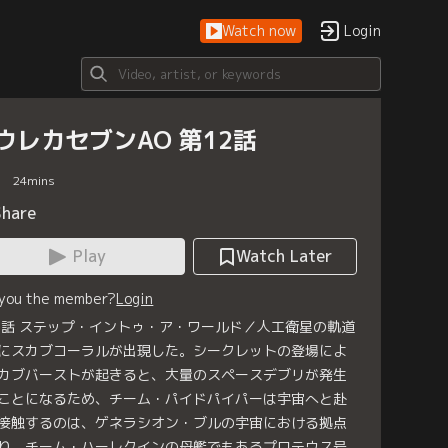
Watch now
Login
ウレカセブンAO 第12話
24
mins
Share
Play
Watch Later
 you the member?
Login
2話 ステップ・イントゥ・ア・ワールド／人工衛星の軌道
にスカブコーラルが出現した。シークレットの登場によ
カブバーストが起きると、大量のスペースデブリが発生
ことになるため、チーム・パイドパイパーは宇宙へと赴
接触するのは、ゲネラシオン・ブルの宇宙における拠点
り、チーム・ハーレクインの母艦でもあるプロテウス号