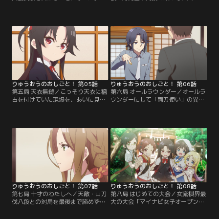
かも両親が出した試験に全勝という
小学4年生のワガママお嬢様、夜叉
条件をクリアしなければ、将棋を続
神天衣と対面した。ひねくれて高飛
けることができないのだ。同じJS研
車な性格の天衣だが、将棋の腕前は
の貞任綾乃、プロ棋士・久留野義経
なかなかのもの。ライバルの存在が
七段に勝利して、いよいよ次が最後
あいを強くすると考えた八一は、密
の勝負。あいの前に立ちはだかった
かに天衣を弟子に迎え入れることを
のは、≪浪速の白雪姫≫の異名を持
決意する。他に弟子を取ると“なぜ
つ最強の女性、八一の姉弟子・空銀
か”機嫌が悪くなるあいに遠慮し
子であった。【提供：バンダイチャ
て…。【提供：バンダイチャンネ
ンネル】
ル】
りゅうおうのおしごと！ 第05話
りゅうおうのおしごと！ 第06話
第五局 天衣無縫／こっそり天衣に稽
第六局 オールラウンダー／オールラ
古を付けていた現場を、あいに見つ
ウンダーにして「両刀使い」の異名
かってしまった八一。嘘を付いて同
を持つ山刀伐仁八段は、八一の天
じ年の、しかも“可愛い”女の子を相
敵。久しぶりの対局で敗北し、3週
手に“お稽古”していたことに、あい
間後に控えた彼との再戦を前に、八
は激怒。天衣の挑発や八一の失言も
一は「捌きの巨匠（マエストロ）」
あって、あいは「いえ出」して清滝
の異名を持つ生石充玉将に教えを請
師匠の家に籠もってしまうのだっ
い、同じオールラウンダーをめざ
た。あいを連れ戻しに行く八一だっ
す。生石の経営する銭湯兼道場「ゴ
たが、事のいきさつを全て理解して
キゲンの湯」に毎日通い詰め、修行
くれている師匠の言葉に…。【提
する八一とあい。【提供：バンダイ
供：バンダイチャンネル】
チャンネル】
りゅうおうのおしごと！ 第07話
りゅうおうのおしごと！ 第08話
第七局 十才のわたしへ／天敵・山刀
第八局 はじめての大会／女流棋界最
伐八段との対局を最後まで諦めず、
大の大会「マイナビ女子オープン」
八一は逆転勝利してみせた。しかし
のチャレンジマッチに、桂香と共に
その姿は、いまの桂香にはあまりに
あいと天衣が参加した。2人は見事