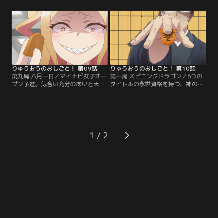
眩しい。清滝九段の娘として棋士の
に4連勝。弟子たちの成長した姿
家に生まれ、幼い頃から将棋に親し
に、喜びと共に一抹の寂しさを感じ
んできた彼女は、研修会の年齢制限
る八一だった。その翌日、将棋中継
が迫るなか、いまだ女流棋士になる
に招かれた八一は、女流棋士・鹿路
資格は得られていなかった。自信を
庭珠代と解説を担当。ところがその
喪失して悩む桂香は…。【提供：バ
イチャイチャした姿に激怒したあい
ンダイチャンネル】
が、JS研とスタジオに乱入。【提
供：バンダイチャンネル】
りゅうおうのおしごと！ 第09話
りゅうおうのおしごと！ 第10話
第九局 八月一日／マイナビ女子オー
第十局 スピニングドラゴン／6つの
プン予選。気合い充分のあいと天衣
タイトルの永世資格を持つ、神のよ
は、一回戦で快勝した。あいが次に
うな絶対王者・名人。その名人が、
対局する相手は、女流帝位のタイト
現・竜王の八一に「挑戦」する竜王
ル保持者、≪捌きのイカヅチ≫祭神
戦が開催される。第一局の会場は、
雷だった。八一に執着し告白の返事
常夏の島ハワイ。リゾート気分の前
を求める雷に、あいは弟子として
夜祭では、あいの10歳の誕生日も祝
「お断り」しようと闘志を燃やす。
われ、師匠に勝って欲しいと願う無
1
雷とあいの実力差からあいが勝つ未
邪気なコメントも喝采を浴びる。そ
来を想像することができない八一だ
して迎えた第一局。名人は予想外
が、一方であいは…。【提供：バン
の…。【提供：バンダイチャンネ
ダイチャンネル】
ル】