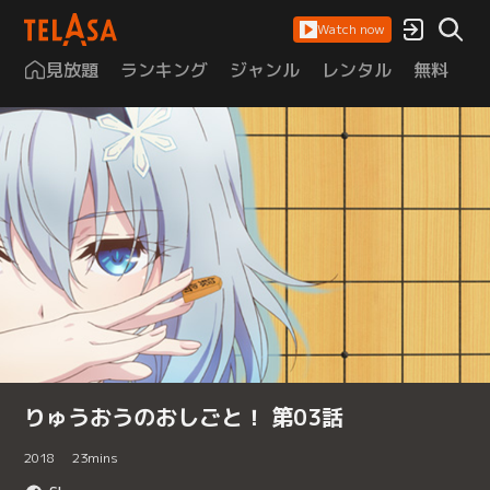
Watch now
見放題
ランキング
ジャンル
レンタル
無料
は
りゅうおうのおしごと！ 第03話
2018
23
mins