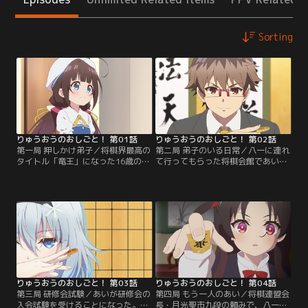
Sorting
りゅうおうのおしごと！ 第01話
りゅうおうのおしごと！ 第02話
第一局 押しかけ弟子／将棋界最高の
第二局 弟子のいる日常／八一に連れ
タイトル「竜王」になった16歳の少
て行ってもらった将棋会館であい
年・九頭竜八一の家に、彼を「お師
は、水越澪、貞任綾乃、シャルロッ
匠さま」と慕う9歳でJS（女子小学
ト・イゾアールというJSと知り合い
生）の雛鶴あいが押し掛けてき
になる。同じ頃、公式戦で対局中の
た！？当初は追い返そうと考えるの
八一は神鍋歩夢六段の罠にはまり危
だが、あいの中に才能の片鱗を感じ
機を迎えていた。歩夢の放った龍殺
た八一は、清滝師匠の進めもあっ
しのゲオルギウス--つまりは「香
て、ひとまず春休みの間と区切って
車」が、竜王・八一に迫る。その傍
彼女を内弟子に迎え入れることにな
らであいは、真剣な表情で盤面を見
る…。【提供：バンダイチャンネ
つめていた…。【提供：バンダイチ
ル】
ャンネル】
りゅうおうのおしごと！ 第03話
りゅうおうのおしごと！ 第04話
第三局 研修会試験／あいが研修会の
第四局 もう一人のあい／将棋連盟会
入会試験を受けることになった。し
長・月光聖市九段の頼みで、八一は