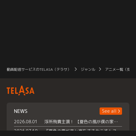
動画配信サービスのTELASA（テラサ）
ジャンル
アニメ一覧（見放
NEWS
See all
2026.08.01
浮所飛貴主演！ 【夏色の風が僕の家にやってきた】 本日よりテラサで独占配信スタート！
2026.07.18
『夏色の雲が恋と嵐をまきおこす』スペシャルメイキング 【Part1】2026年７月18日（土）23時30分～配信スタート！話題のシーンの裏側を大公開！豪華キャスト大集合！ 『武宮家 真夏の家族会議』開催！