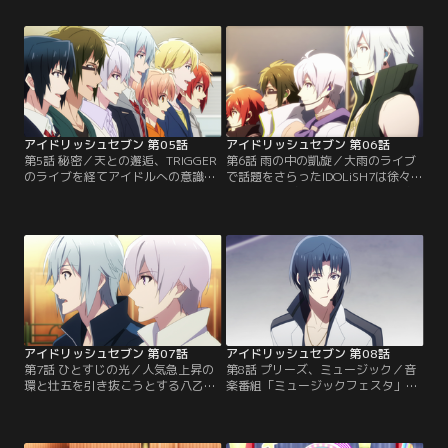
出た一織は、グループとしての路線
を受けることを決める。ライブ当
にも関わるセンターを決めるよう提
日、会場へ向かうナギと環と大和は
案。方向性が定まったIDOLiSH7は、
意外な人物に遭遇。その頃、陸は壮
路上ライブでの活動を始める。
五たちにある秘密を打ち明けようと
していた。
アイドリッシュセブン 第05話
アイドリッシュセブン 第06話
第5話 秘密／天との邂逅、TRIGGER
第6話 雨の中の凱旋／大雨のライブ
のライブを経てアイドルへの意識が
で話題をさらったIDOLiSH7は徐々に
高まったIDOLiSH7は活動を再開し、
知名度を上げ、初ライブと同じ野外
新曲のレッスンに入った。すぐに息
ライブ会場を埋めるまでに成長す
が上がってしまう陸をメンバーが心
る。全力のパフォーマンスを魅せる
配する中、新曲発表の日を迎えるの
IDOLiSH7。ところが、TV中継が入
だった。
るタイミングで音響機材にトラブル
が発生してしまう……。
アイドリッシュセブン 第07話
アイドリッシュセブン 第08話
第7話 ひとすじの光／人気急上昇の
第8話 プリーズ、ミュージック／音
環と壮五を引き抜こうとする八乙女
楽番組「ミュージックフェスタ」に
宗助は、デビューを急ぐ環の弱みに
出演するIDOLiSH7。ここで知名度を
つけ込み二人に誘いをかける。環の
上げれば7人でデビューするチャン
事情を知った陸たちは、IDOLiSH7と
スが掴めると、陸たちは緊張感を高