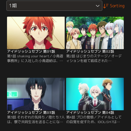
1期
Sorting
アイドリッシュセブン 第01話
アイドリッシュセブン 第02話
第1話 shaking your heart／小鳥遊
第2話 はじまりのステージ／オーデ
事務所」に入社した小鳥遊紡は、デ
ィションを経て結成された
ビュー前のアイドルグループのマネ
「IDOLiSH7」。知名度を上げるた
ージャーを担当することになる。そ
め、紡はライブの企画を立てるが、
こで紹介されたのは7人のアイドル
会場に決まったのは大規模な野外大
の卵たち。個性豊かな彼らは、思わ
音楽堂だった。初ライブに向けて、
ず応援したくなる魅力を持ってい
メンバーたちと紡は宣伝に励む
た。
が……。
アイドリッシュセブン 第03話
アイドリッシュセブン 第04話
第3話 それぞれの気持ち／陸たち7人
第4話 プロの覚悟／アイドルとして
は、寮で共同生活を送ることにな
の自覚を促すため、IDOLiSH7は
る。紡にマネージメント協力を申し
TRIGGERのライブを観ることで刺激