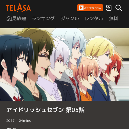
Watch now
見放題
ランキング
ジャンル
レンタル
無料
は
アイドリッシュセブン 第05話
2017
24
mins