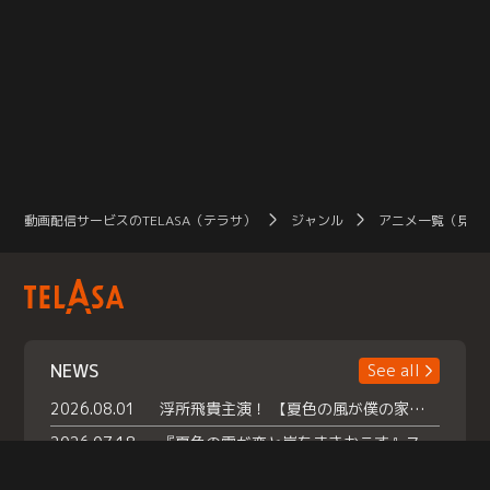
動画配信サービスのTELASA（テラサ）
ジャンル
アニメ一覧（見放
NEWS
See all
2026.08.01
浮所飛貴主演！ 【夏色の風が僕の家にやってきた】 本日よりテラサで独占配信スタート！
2026.07.18
『夏色の雲が恋と嵐をまきおこす』スペシャルメイキング 【Part1】2026年７月18日（土）23時30分～配信スタート！話題のシーンの裏側を大公開！豪華キャスト大集合！ 『武宮家 真夏の家族会議』開催！
2026.07.15
救命医・遥（今田）の《心揺さぶる過去》や、 麻酔科医・権野（船越英一郎）の《謎多きプライベート》など… 《知られざるエピソード》を独占配信！