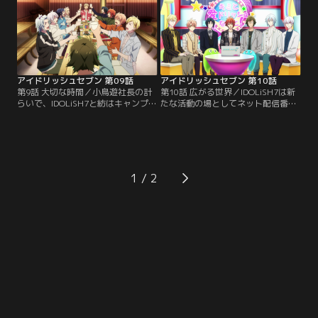
してデビューしたいと小鳥遊社長に
めていく。ところが、急なスケジュ
直談判する。
ールの変更で出番が早まり……。
アイドリッシュセブン 第09話
アイドリッシュセブン 第10話
第9話 大切な時間／小鳥遊社長の計
第10話 広がる世界／IDOLiSH7は新
らいで、IDOLiSH7と紡はキャンプ場
たな活動の場としてネット配信番組
での休暇を楽しむことになった。役
を開始する。ゲームや料理などバラ
割分担をして、釣りやカレー作りで
エティに富んだ企画で気取らないや
交流を深めながら、陸たちはひとと
りとりを見せる7人の姿はしだいに
きの安らぎを味わう。
注目を集めていく。そんな時、大和
にある大きな仕事のオファーが来
る。
1