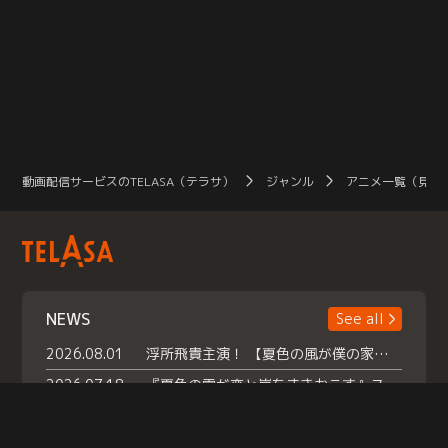
動画配信サービスのTELASA（テラサ）
ジャンル
アニメ一覧（見放
NEWS
See all
2026.08.01
浮所飛貴主演！ 【夏色の風が僕の家にやってきた】 本日よりテラサで独占配信スタート！
2026.07.18
『夏色の雲が恋と嵐をまきおこす』スペシャルメイキング 【Part1】2026年７月18日（土）23時30分～配信スタート！話題のシーンの裏側を大公開！豪華キャスト大集合！ 『武宮家 真夏の家族会議』開催！
2026.07.15
救命医・遥（今田）の《心揺さぶる過去》や、 麻酔科医・権野（船越英一郎）の《謎多きプライベート》など… 《知られざるエピソード》を独占配信！