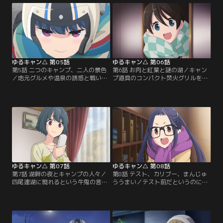
んのお返しだと担々餃子鍋を作り始
はそれぞれのキャンプ場へ向かう。
める。
ゆるキャン△ 第05話
ゆるキャン△ 第06話
第5話 二つのキャンプ、二人の景色
第6話 お肉と紅葉と謎の湖／キャン
／地元グルメや温泉の誘惑と戦いな
プ道具のコンパクト焚火グリルを新
がら、なんとかキャンプ場に到着し
たに取り寄せたリン。なでしこはこ
たなでしこたち。ソロキャンのリン
れで焼肉キャンプをやろうと大興
も無事、長野の目的地に到着。各自
奮。二人はさっそく週末に四尾連湖
のスタイルでキャンプを楽しむこと
キャンプ場に繰り出したが……。
に。
ゆるキャン△ 第07話
ゆるキャン△ 第08話
第7話 湖畔の夜とキャンプの人々／
第8話 テスト、カリブー、まんじゅ
四尾連湖に現れるという牛鬼の言い
ううまい／テスト前だというのに千
伝えにビビりながらも、焼肉と鱈鍋
明は尻に火がつかず、あおいを付き
でキャンプを満喫したなでしことリ
合わせて野クルの活動に勤しむ。テ
ン。真夜中の丑三つ時、リンがトイ
スト期間を終えて、二人はなでしこ
レに行こうとテントを離れる
を連れ立ってアウトドア用品店へ行
と……。
くことに。