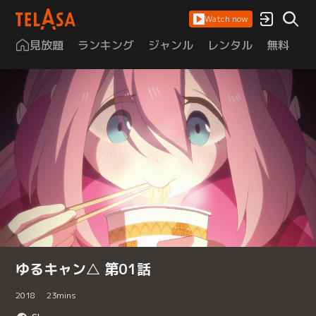
Watch now
見放題
ランキング
ジャンル
レンタル
無料
は
ゆるキャン△ 第01話
2018
23
mins