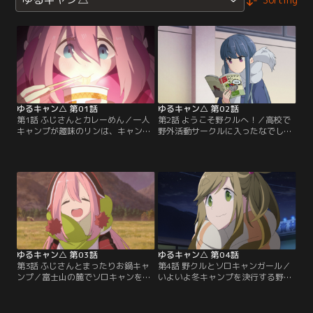
ゆるキャン△ 第01話
ゆるキャン△ 第02話
第1話 ふじさんとカレーめん／一人
第2話 ようこそ野クルへ！／高校で
キャンプが趣味のリンは、キャンプ
野外活動サークルに入ったなでしこ
場のベンチで眠りこけていた、なで
は、サークル会員の千明、あおいと
しこと出会う。富士山が見える本栖
テントを組み立ててみることに。そ
湖の寒空の下、なぜか二人は一緒に
んな三人を校内から見ていたのは、
夜を過ごすことになり……。
本栖湖で出会ったリンだった。
ゆるキャン△ 第03話
ゆるキャン△ 第04話
第3話 ふじさんとまったりお鍋キャ
第4話 野クルとソロキャンガール／
ンプ／富士山の麓でソロキャンをし
いよいよ冬キャンプを決行する野ク
ていたリンの目の前に、突然なでし
ルの3人。一方、リンもソロキャン
こが現れた！驚くリンを気にせず、
の計画を立てていた。道中でメール
なでしこは本栖湖で食べたカレーめ
のやり取りをしつつ、野クルとリン