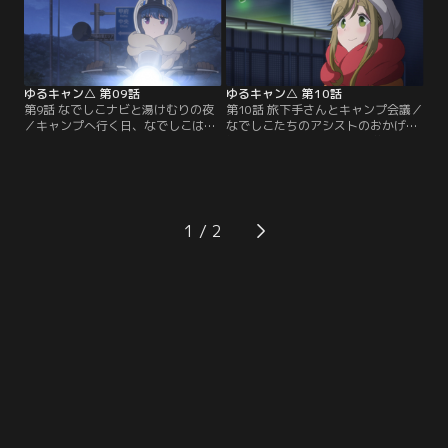
ゆるキャン△ 第09話
ゆるキャン△ 第10話
第9話 なでしこナビと湯けむりの夜
第10話 旅下手さんとキャンプ会議／
／キャンプへ行く日、なでしこはタ
なでしこたちのアシストのおかげで
イミング悪く風邪を引いてしまう。
無事、上伊那ソロキャンを遂行でき
なでしこから「私に構わずキャンプ
たリン。ちょっぴり苦手だった千明
へ行って！」と懇願されて、リンは
とも打ち解け、野クルのクリスマス
上伊那へソロキャンに出掛けること
キャンプの誘いを受けることにし
に。
た。
1