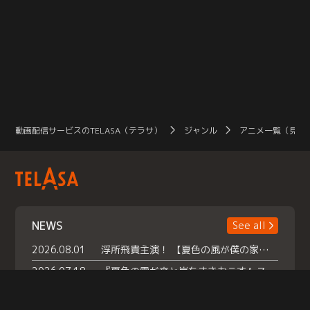
動画配信サービスのTELASA（テラサ）
ジャンル
アニメ一覧（見放
NEWS
See all
2026.08.01
浮所飛貴主演！ 【夏色の風が僕の家にやってきた】 本日よりテラサで独占配信スタート！
2026.07.18
『夏色の雲が恋と嵐をまきおこす』スペシャルメイキング 【Part1】2026年７月18日（土）23時30分～配信スタート！話題のシーンの裏側を大公開！豪華キャスト大集合！ 『武宮家 真夏の家族会議』開催！
2026.07.15
救命医・遥（今田）の《心揺さぶる過去》や、 麻酔科医・権野（船越英一郎）の《謎多きプライベート》など… 《知られざるエピソード》を独占配信！