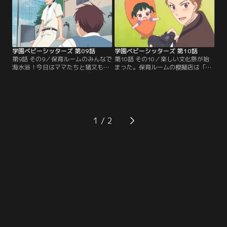
伝えようとするが…。いつも一緒の
れてしまい…。狼谷兄弟と一緒に夏
拓馬＆数馬だが、数馬が風邪をひい
祭りに行くことになった竜一と虎太
たため、保育ルームにやってきたの
郎。お祭りを楽しむ4人だが、ふと
は拓馬ひとり。いつもと変わらずニ
気が付くと、鷹の手からおもちゃの
コニコ元気に…。
剣がなくなっていて…。
学園ベビーシッターズ 第09話
学園ベビーシッターズ 第10話
第9話 その9／保育ルームのみんなで
第10話 その10／楽しい文化祭が始
海水浴！今日はママたちと猪又も一
まった。保育ルームの模擬店は「お
緒だ。大はしゃぎのベビーズだが、
やさい喫茶」。野菜の着ぐるみ姿の
虎太郎は海に入るのが怖い様子。浜
かわいいベビーズのために、今日は
辺で砂遊びに付き合った竜一は、虎
みんなのパパたちがやってくる！で
太郎のお昼寝中に少し泳ぐことにし
も熊塚先生は竜一たちにお願いがあ
たが…。隼とケンカして大泣きしな
るという。そのお願いは…女装！？
がら保育ルームにやってきた鷹。ケ
理科室の孵卵器で温めている鶏の卵
1
ンカの原因は落書きされた野球のサ
がもうすぐ孵化しそうだ。狼谷先生
インボール。怒った隼は朝から鷹を
に誘われて卵を見に行くが、ひよこ
完全無視しているらしい。
はなかなか生まれず…。