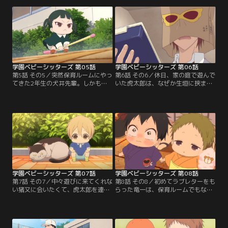
ビーシッター部に入部したいと言っ
の部員を増やすべく頑張るが、なか
てきて…。校庭のまわりをお散歩す
なかうまくいかなくて…。竜一が風
るベビーズ。少し目を離した隙に、
邪をひいて寝込んでしまった！早く
拓馬が怪しげな男につかまってしま
良くなるようにと、虎太郎は理事長
う！慌てて助けた竜一たちだが、そ
と一緒に特製ドリンクを作ること
の男の正体は人気俳優の狸塚恒介だ
に。一生懸命「れもちゃ（レモ
った！
ン）」を絞るが…。
学園ベビーシッターズ 第05話
学園ベビーシッターズ 第06話
第5話 その5／突然保育ルームにやっ
第6話 その6／休日、家の庭で遊んで
てきた2年生の犬井先輩。しかも美
いた虎太郎は、なぜか生垣に挟まり
鳥が将来の自分の娘になると言い出
動けなくなっている男の子を見つけ
して…。まさか犬井は猿渡先生の不
る。根津そっくりのその子は根津の
倫相手！？いつも仲良しなベビーズ
弟の吉だった。助けてあげようとす
だが、魔女になるための勉強をした
る竜一だが、なんだか訳ありの様子
い奇凛と、レンジャーごっこをした
で…。保育ルームに置き忘れられた
い鷹が大喧嘩。魔女なんかいないと
竜一のお弁当を、虎太郎がたったひ
言われた奇凛は、自分がほうきで空
とりで教室に届けるという。気合い
を飛んで証拠を見せると言い切る
十分な「はじめてのお使い」だが、
が…。
その道はなかなか厳しい…。
学園ベビーシッターズ 第07話
学園ベビーシッターズ 第08話
第7話 その7／中々遊びに来てくれな
第8話 その8／初めてラブレターをも
い猪又に会いたくて、虎太郎を連れ
らった竜一は、保育ルームでもなん
て保育ルームを抜け出した奇凛。猪
だか上の空。ベビーズからも心配さ
又が保育ルームに来ないのは竜一の
れてしまう。竜一がまた風邪をひい
ことが嫌いだからだと勘違いした二
たと思った虎太郎は学園に行く途
人は、一生懸命竜一の魅力を猪又に
中、「薬」を探すために竜一とはぐ