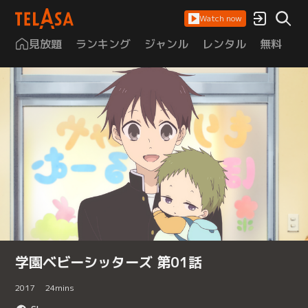
Watch now
見放題
ランキング
ジャンル
レンタル
無料
は
学園ベビーシッターズ 第01話
2017
24
mins