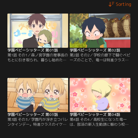
Sorting
学園ベビーシッターズ 第01話
学園ベビーシッターズ 第02話
第1話 その1／森ノ宮学園の理事長の
第2話 その2／学校の廊下で騒ぐベビ
もとに引き取られ、暮らし始めた竜
ーズのことで、竜一は特進クラスの
一と虎太郎。面倒を見てもらう交換
猪又まりあに厳しく注意されてしま
条件として、竜一は学園の保育ルー
う。ところが放課後、その猪又が保
ムでベビーシッターをすることにな
育ルームにやってきて…。保育ルー
った。保育ルームには、幼い虎太郎
ムのみんなで動物園に遠足に行くこ
と同じくらいのにぎやかなベビーズ
とに！はしゃぐベビーズの中で、鷹
がいて…。
だけは兄の隼と喧嘩中でご機嫌なな
め。強がるけれどやっぱりなんだか
寂しくて…。
学園ベビーシッターズ 第03話
学園ベビーシッターズ 第04話
第3話 その3／学園内が浮き立つバレ
第4話 その4／高校生になった竜一
ンタインデー。特進クラスのイケメ
は、部活の新入生勧誘に賑わう校内
ン山羊と学年2位の秀才根津は女子
を保育ルームのみんなと見学するこ
に大人気。そんな人気者の山羊がベ
とに。竜一も「ベビーシッター部」