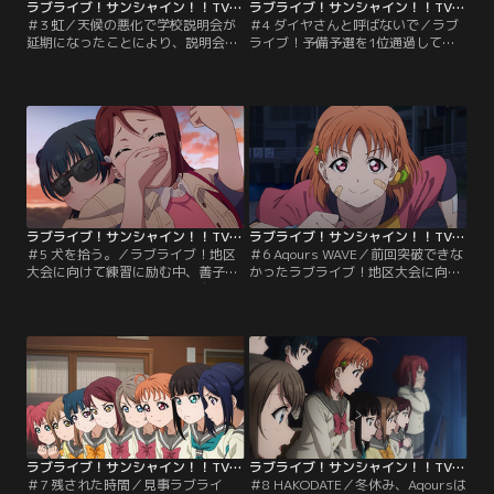
ラブライブ！サンシャイン！！TVアニメ2期 第03話
ラブライブ！サンシャイン！！TVアニメ2期 第04話
＃3 虹／天候の悪化で学校説明会が
＃4 ダイヤさんと呼ばないで／ラブ
延期になったことにより、説明会と
ライブ！予備予選を1位通過して波
ラブライブ！予備予選の日程がかぶ
に乗るAqours。--と、思いきや、2
ってしまうことに。なんとか両方に
つのステージを披露するために活動
参加できないかと考えあぐねた末に
費を奮発しすぎて、残金がたったの
出した唯一の方法は、予備予選を出
5円に。みんなでフリーマーケット
場番号1番で終わらせ、急いで説明
に出店するも、ダイヤのあまりの気
会に駆けつけることだった。しかし
迫にお客さんが去ってしまったりと
抽選で決まった出場順の都合でその
前途多難。そんな中、後輩からちゃ
手段も取れなくなってしまう。どち
ん付けで呼ばれて慕われる果南と鞠
らかを選ぶしかない状況で…。【提
莉を見て…。【提供：バンダイチャ
供：バンダイチャンネル】
ンネル】
ラブライブ！サンシャイン！！TVアニメ2期 第05話
ラブライブ！サンシャイン！！TVアニメ2期 第06話
＃5 犬を拾う。／ラブライブ！地区
＃6 Aqours WAVE／前回突破できな
大会に向けて練習に励む中、善子は
かったラブライブ！地区大会に向
嵐の夜に迷子の子犬を拾う。自宅の
け、必死に練習を重ねる9人。しか
マンションでは飼えないため、こっ
し地区大会では会場に出場校の生徒
そり社の境内で面倒を看ていたとこ
が応援に来るため、生徒数の少ない
ろを梨子に見つかった善子は、梨子
浦の星女学院は不利になってしま
に子犬を少しの間預かってほしいと
う。生徒数の不利をカバーする方法
頼む。初めは恐る恐る世話をしてい
を見つけようと、「Saint Snow」の
たが、次第に子犬と仲良くなる梨
聖良にアドバイスを求める千歌。そ
子。いつしか善子と取り合いになる
んな折、3年生から渡されたノート
ほどに…。【提供：バンダイチャン
には…。【提供：バンダイチャンネ
ネル】
ル】
ラブライブ！サンシャイン！！TVアニメ2期 第07話
ラブライブ！サンシャイン！！TVアニメ2期 第08話
＃7 残された時間／見事ラブライ
＃8 HAKODATE／冬休み、Aqoursは