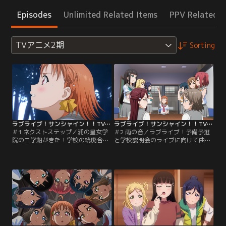
Episodes
Unlimited Related Items
PPV Related I
TVアニメ2期
Sorting
ラブライブ！サンシャイン！！TVアニメ2期 第01話
ラブライブ！サンシャイン！！TVアニメ2期 第02話
＃1 ネクストステップ／浦の星女学
＃2 雨の音／ラブライブ！予備予選
院の二学期がきた！学校の統廃合を
と学校説明会のライブに向けて曲を
阻止するためラブライブ！に出場す
作り始める千歌たち。しかし、2曲
るも、惜しくも地方予選で敗退して
作らなければいけないという時間の
しまったAqours。それでもめげるこ
ない中、千歌はまたしても作詞に難
となく、次回ラブライブ！出場に向
航してしまう。そこで鞠莉が出した
け決意を新たにする千歌たち。まず
提案は、2年生と1・3年生の二手に
は学校説明会でライブを行い入学希
分かれ1曲ずつ作業をすること。2チ
望者を増やそうと練習を始めるが、
ームでそれぞれ作詞・作曲に励む9
そこで鞠莉から衝撃の事実を告げら
人。だがその途中で、楽曲のコンセ
れる--。【提供：バンダイチャンネ
プトをめぐって…。【提供：バンダ
ル】
イチャンネル】