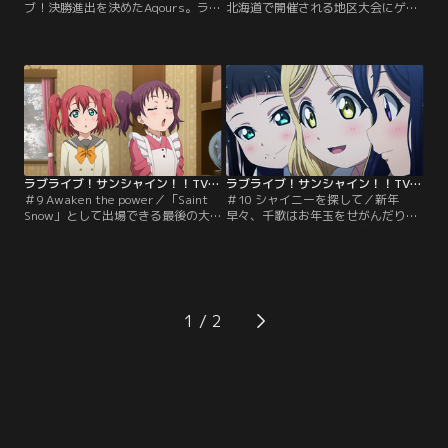
ブ！決勝進出を決めたAqours。ライ
北海道で開催される地区大会にゲス
ブ映像の再生数は急上昇し、メンバ
トとして招待されていた。沼津から
ーは喜びに胸をふるわせるも、入学
遠く離れた地でファンから写真撮影
希望者数は伸び悩んでいた。タイム
を求められ、改めて決勝に出場する
リミットは今日。「入学希望者を
という事実の大きさに気付く9人。
100人集める」という鞠莉の父親と
地区大会の開演前、Aqoursは出場者
の約束を守ることができなければ、
である「Saint Snow」の楽屋を訪れ
学校はなくなってしまう。タイムリ
る。決勝戦では互いに競い合い、ラ
ミットが刻一刻と迫る中、鞠莉は父
ブライブ！の歴史に残る大会に…。
親に…。【提供：バンダイチャンネ
【提供：バンダイチャンネル】
ル】
ラブライブ！サンシャイン！！TVアニメ2期 第09話
ラブライブ！サンシャイン！！TVアニメ2期 第10話
＃9 Awaken the power／「Saint
＃10 シャイニーを探して／新年
Snow」として出場できる最後の大
早々、千歌はお年玉をせがんだりと
会で失敗してしまったと落ち込む理
元気いっぱい。浦の星女学院での生
亞を励ますため、ルビィは一緒にも
活も、あとたったの3ヵ月。たとえ
う一度ライブをやろうと提案する。
統廃合になってしまうとしても、ラ
自分たちだけで作り上げたライブを
ブライブ！で優勝して、浦の星女学
聖良とダイヤに見てもらい、安心し
院の名前を残したい。その想いを胸
て卒業してもらいたい--二人の想い
に、北海道から駆けつけてくれた聖
1
とルビィの優しさに触れ、花丸と善
良と理亞に特訓をつけてもらう
子も協力するべく北海道に…。【提
Aqours。そんな中、卒業後はそれぞ
供：バンダイチャンネル】
れ違う進路へ進み…。【提供：バン
ダイチャンネル】