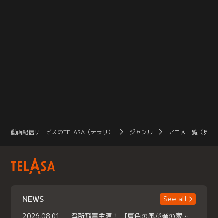
動画配信サービスのTELASA（テラサ）
ジャンル
アニメ一覧（見放
NEWS
See all
2026.08.01
浮所飛貴主演！ 【夏色の風が僕の家にやってきた】 本日よりテラサで独占配信スタート！