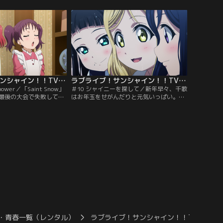
円に。みんなでフリーマ
いたところを梨子に見つかった善子は、梨
るも、ダイヤのあまりの
子に子犬を少しの間預かってほしいと頼
去ってしまったりと前途
む。初めは恐る恐る世話をしていたが、次
後輩からちゃん付けで呼
第に子犬と仲良くなる梨子。いつしか善子
南と鞠莉を見て…。【提
と取り合いになるほどに…。【提供：バン
ンネル】
ダイチャンネル】
ラブライブ！サンシャイン！！TVアニメ2期 第09話
ラブライブ！サンシャイン！！TVアニメ2期 第10話
 power／「Saint Snow」
＃10 シャイニーを探して／新年早々、千歌
最後の大会で失敗してし
はお年玉をせがんだりと元気いっぱい。浦
理亞を励ますため、ルビ
の星女学院での生活も、あとたったの3ヵ
度ライブをやろうと提案
月。たとえ統廃合になってしまうとして
けで作り上げたライブを
も、ラブライブ！で優勝して、浦の星女学
てもらい、安心して卒業
院の名前を残したい。その想いを胸に、北
-二人の想いとルビィの優
海道から駆けつけてくれた聖良と理亞に特
と善子も協力するべく北
訓をつけてもらうAqours。そんな中、卒業
：バンダイチャンネル】
後はそれぞれ違う進路へ進み…。【提供：
バンダイチャンネル】
・青春一覧（レンタル）
ラブライブ！サンシャイン！！TV…2期