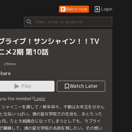
Watch now
Login
ブライブ！サンシャイン！！TV
ニメ2期 第10話
23
mins
Share
Play
Watch Later
 you the member?
Login
0 シャイニーを探して／新年早々、千歌はお年玉をせがん
と元気いっぱい。浦の星女学院での生活も、あとたった
ヵ月。たとえ統廃合になってしまうとしても、ラブライ
で優勝して、浦の星女学院の名前を残したい。その想い