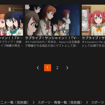
そこで鞠莉が出し
ねた末に出した唯一の方法は、予備予選を
残金がたったの5
3年生の二手に分か
出場番号1番で終わらせ、急いで説明会に
ーケットに出店す
と。2チームでそれ
駆けつけることだった。しかし抽選で決ま
気迫にお客さんが
人。だがその途中
った出場順の都合でその手段も取れなくな
多難。そんな中、
めぐって…。【提
ってしまう。どちらかを選ぶしかない状況
ばれて慕われる果
】
で…。【提供：バンダイチャンネル】
供：バンダイチャ
ラブライブ！サンシャイン！！TVアニメ2期 第07話
ラブライブ！サンシャイン！！TVアニメ2期 第08話
事ラブライブ！決勝
＃8 HAKODATE／冬休み、Aqoursは北海道
＃9 Awaken the
。ライブ映像の再生数
で開催される地区大会にゲストとして招待
として出場できる
喜びに胸をふるわ
されていた。沼津から遠く離れた地でファ
まったと落ち込む
伸び悩んでいた。
ンから写真撮影を求められ、改めて決勝に
ィは一緒にもう一
「入学希望者を
出場するという事実の大きさに気付く9
する。自分たちだ
鞠莉の父親との約束
人。地区大会の開演前、Aqoursは出場者で
聖良とダイヤに見
ば、学校はなくな
ある「Saint Snow」の楽屋を訪れる。決勝
してもらいたい-
1
2
ットが刻一刻と迫
戦では互いに競い合い、ラブライブ！の歴
しさに触れ、花丸
【提供：バンダイ
史に残る大会に…。【提供：バンダイチャ
海道に…。【提供
ンネル】
アニメ一覧（見放題）
スポーツ・青春一覧（見放題）
スポーツ