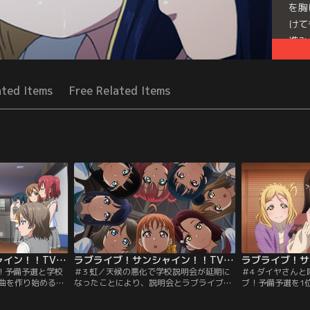
を胸
けて
進み
Seri
ated Items
Free Related Items
ラブライブ！サンシャイン！！TVアニメ2期 第02話
ラブライブ！サンシャイン！！TVアニメ2期 第03話
ブ！予備予選と学校
＃3 虹／天候の悪化で学校説明会が延期に
＃4 ダイヤさん
曲を作り始める千
なったことにより、説明会とラブライブ！
ブ！予備予選を1
らなければいけな
予備予選の日程がかぶってしまうことに。
Aqours。--と
千歌はまたしても
なんとか両方に参加できないかと考えあぐ
を披露するために