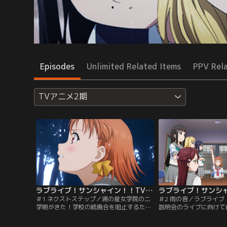
Episodes
Unlimited Related Items
PPV Rel
TVアニメ2期
ラブライブ！サンシャイン！！TVアニメ2期 第01話
＃1 ネクストステップ／浦の星女学院の二
＃2 雨の音／ラブライ
学期がきた！学校の統廃合を阻止するため
説明会のライブに向けて
ラブライブ！に出場するも、惜しくも地方
歌たち。しかし、2曲作
予選で敗退してしまったAqours。それでも
いという時間のない中、