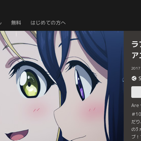
ル
無料
はじめての方へ
ラ
ア
2017
Are
＃1
だり
の3
ブ！