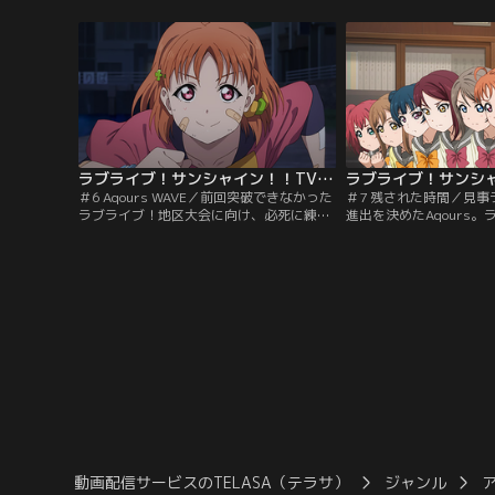
めげることなく、次回ラブライブ！出場に
作詞に難航してしまう。
向け決意を新たにする千歌たち。まずは学
た提案は、2年生と1・
校説明会でライブを行い入学希望者を増や
れ1曲ずつ作業をするこ
そうと練習を始めるが、そこで鞠莉から衝
ぞれ作詞・作曲に励む9
撃の事実を告げられる--。【提供：バンダ
で、楽曲のコンセプトを
イチャンネル】
供：バンダイチャンネル
ラブライブ！サンシャイン！！TVアニメ2期 第06話
＃6 Aqours WAVE／前回突破できなかった
＃7 残された時間／見
ラブライブ！地区大会に向け、必死に練習
進出を決めたAqours
を重ねる9人。しかし地区大会では会場に
は急上昇し、メンバーは
出場校の生徒が応援に来るため、生徒数の
せるも、入学希望者数は
少ない浦の星女学院は不利になってしま
タイムリミットは今日。
う。生徒数の不利をカバーする方法を見つ
100人集める」という
けようと、「Saint Snow」の聖良にアドバ
を守ることができなけれ
イスを求める千歌。そんな折、3年生から
ってしまう。タイムリミ
渡されたノートには…。【提供：バンダイ
る中、鞠莉は父親に…。
チャンネル】
チャンネル】
動画配信サービスのTELASA（テラサ）
ジャンル