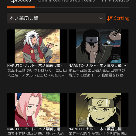
木ノ葉崩し編
Sorting
NARUTO-ナルト- 木ノ葉崩し編 第053話
NARUTO-ナルト- 木ノ葉崩し編 第054話
第五十三話 あいやしばらく！エロ仙
第五十四話 エロ仙人直伝 口寄せの
人登場！／ナルトとエビスの前に突
術だってばよ！！／我愛羅を抹殺す
然現れた「伝説の三忍」の一人、自
べく夜の桔梗城に音忍のドスが現れ
来也。エビスを倒してしまった自来
る。ドスはここで我愛羅を倒し本戦
也に、ナルトはエビスの代わりに修
でサスケと戦うつもりだった。その
業の先生になってくれるよう迫る。
影で密会していたのは、砂隠れの里
だが女湯を覗いていた自来也を「エ
の上忍バキと大蛇丸配下のカブト。
ロ仙人」とからかうナルトの頼みを
砂と音の計る陰謀とは…？一方、ナ
自来也は聞き入れず…。【提供：バ
ルトの「おいろけの術」により、自
ンダイチャンネル】
来也はナルトに修業をつけることに
する…。【提供：バンダイチャンネ
ル】
NARUTO-ナルト- 木ノ葉崩し編 第055話
NARUTO-ナルト- 木ノ葉崩し編 第056話
第五十五話 切ない想い 願いを込め
第五十六話 生か死か！？免許皆伝は