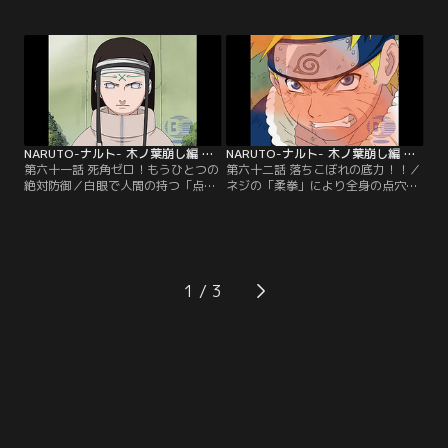
トは、思い出の演習場に立ち寄る。
なく、ナルトとサクラはサスケの身
そこに偶然現れたヒナタに「ナルト
に何かあったのではないかと心配す
くんは失敗するからこそ、そこに立
る。そして始まったナルトVSネジの
ち向かっていく真の強さがある」と
一回戦。天才と呼ばれるネジに「落
言われ、勇気を取り戻したナルト。
ちこぼれは落ちこぼれだ」と言われ
そして意を決して本選会場に向かう
たナルトは、自分を、そしてヒナタ
が、遅刻ギリギリで…。【提供：バ
を侮辱したネジに対して「ぜってー
ンダイチャンネル】
勝つ！」と宣言する…。【提供：バ
ンダイチャンネル】
NARUTO-ナルト- 木ノ葉崩し編 第061話
NARUTO-ナルト- 木ノ葉崩し編 第062話
第六十一話 死角ゼロ！もうひとつの
第六十二話 落ちこぼれの底力！！／
絶対防御／白眼で人間の持つ「点
ネジの「柔拳」により全身の点穴を
穴」と呼ばれるツボを見ぬき攻撃し
すべて閉じられてしまったナルトは
てくるネジの前には、得意の影分身
チャクラを練ることができない。そ
の術も通用しない。それでも攻撃を
んな時、ナルトの頭の中に自来也の
続けるナルトにネジは、日向宗家だ
言葉がよみがえる。自分の中に眠
けに伝わる秘術「八卦掌回天」を発
る、強大なパワーを持つ九尾の妖狐
動させて力の差を見せつけて…。
のチャクラを開放するため、ナルト
1
【提供：バンダイチャンネル】
は決死の思いで印を結び…。【提
供：バンダイチャンネル】