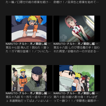
た一輪／口寄せの術の修業を続ける
命懸け！／自来也と修業を始めて数
ナルトだが、自分の中の九尾の妖狐
週間、ナルトはクタクタになりなが
のチャクラをなかなかコントロール
らも修業を続けるが一向に進歩が見
できず失敗続き。一方サクラは、サ
えない。そんなナルトに自来也は、
スケを見舞おうといのとともに病院
なぜか大好きなラーメンを食べさせ
へ。ところが病室にはすでにサスケ
たり修業とは何の関係もないことば
の姿はなかった。同じ頃、木ノ葉の
かりさせる。あげくの果てに「今か
上忍たちは、特別上忍の月光ハヤテ
ら死んで来い」とガケからナルトを
が何者かに殺害されたと報せを受け
つき落とす。だが自来也にはある秘
る…。【提供：バンダイチャンネ
策があった…。【提供：バンダイチ
ル】
ャンネル】
NARUTO-ナルト- 木ノ葉崩し編 第057話
NARUTO-ナルト- 木ノ葉崩し編 第058話
第五十七話 飛んだ！跳ねた！潜っ
第五十八話 しのび寄る魔の手！狙わ
た！ガマ親分登場！！／ついに九尾
れた病室／砂隠れの一行が泊まる宿
のチャクラを引き出し、口寄せの術
を抜け出した我愛羅は、リーが入院
をものにしたナルト。ところがナル
する「木ノ葉病院」にやってきた。
トが呼び出したのは体も態度も超巨
リーの病室に忍び込んだ我愛羅は眠
大なガマガエル「ガマブン太」だっ
るリーを不気味に見下ろし、ひょう
た。口寄せガマの中でも最強を誇る
たんの砂を使ってその命を狙う。だ
ガマブン太は、「おまえのような子
が急に我愛羅の体が動かなくなっ
供がワシを呼び出せるはずはない」
た。リーのピンチを救ったのは、ナ
とナルトに口寄せされたことを信じ
ルトとともに駆けつけたシカマルの
ようとせず…。【提供：バンダイチ
影真似の術だった…。【提供：バン
ャンネル】
ダイチャンネル】
NARUTO-ナルト- 木ノ葉崩し編 第059話
NARUTO-ナルト- 木ノ葉崩し編 第060話
第五十九話 モー烈モー追モーダッシ
第六十話 白眼VS影分身！オレはぜ
ュ 本選開始だってばよ／いよいよ本
ってー勝つ！！／受験者と観客が集
選の日がやってきた。緊張するナル
まる試験会場。しかしサスケの姿は