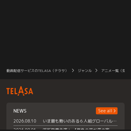
動画配信サービスのTELASA（テラサ）
ジャンル
アニメ一覧（見放
NEWS
See all
2026.08.10
いま最も勢いのある６人組グローバルグル ープ NCT WISHの地上波初冠特番 『NCT WISHの放課後グランプリ』放送決定 メンバーたちが３ペアに分かれ 【平成】をテーマにしたスペシャル企画 で対決 番組撮り下ろしのパフォーマンスも！ TELASA（テラサ）では放送終了後から オリジナルコンテンツを大量配信！
2026.08.01
浮所飛貴主演！ 【夏色の風が僕の家にやってきた】 本日よりテラサで独占配信スタート！