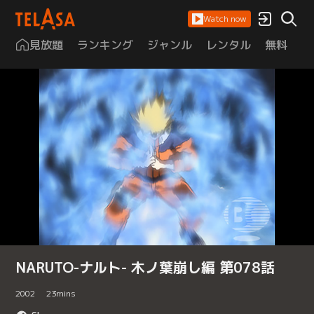
Watch now
見放題
ランキング
ジャンル
レンタル
無料
は
NARUTO-ナルト- 木ノ葉崩し編 第078話
2002
23
mins