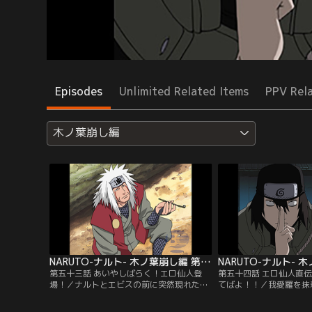
Episodes
Unlimited Related Items
PPV Rel
木ノ葉崩し編
NARUTO-ナルト- 木ノ葉崩し編 第053話
第五十三話 あいやしばらく！エロ仙人登
第五十四話 エロ仙人直伝
場！／ナルトとエビスの前に突然現れた
てばよ！！／我愛羅を抹
「伝説の三忍」の一人、自来也。エビスを
城に音忍のドスが現れる
倒してしまった自来也に、ナルトはエビス
愛羅を倒し本戦でサスケ