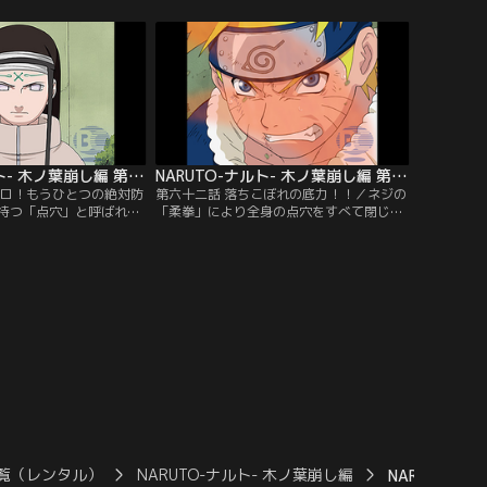
大好きなラーメンを食べ
も超巨大なガマガエル「ガマブン太」だっ
何の関係もないことばか
た。口寄せガマの中でも最強を誇るガマブ
の果てに「今から死んで
ン太は、「おまえのような子供がワシを呼
ナルトをつき落とす。だ
び出せるはずはない」とナルトに口寄せさ
秘策があった…。【提
れたことを信じようとせず…。【提供：バ
ンネル】
ンダイチャンネル】
NARUTO-ナルト- 木ノ葉崩し編 第061話
NARUTO-ナルト- 木ノ葉崩し編 第062話
ゼロ！もうひとつの絶対防
第六十二話 落ちこぼれの底力！！／ネジの
持つ「点穴」と呼ばれる
「柔拳」により全身の点穴をすべて閉じら
してくるネジの前には、
れてしまったナルトはチャクラを練ること
も通用しない。それでも
ができない。そんな時、ナルトの頭の中に
トにネジは、日向宗家だ
自来也の言葉がよみがえる。自分の中に眠
八卦掌回天」を発動させ
る、強大なパワーを持つ九尾の妖狐のチャ
けて…。【提供：バンダ
クラを開放するため、ナルトは決死の思い
で印を結び…。【提供：バンダイチャンネ
ル】
覧（レンタル）
NARUTO-ナルト- 木ノ葉崩し編
NARUTO-ナ