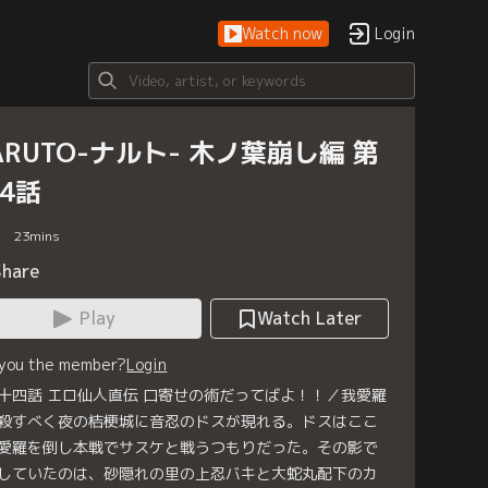
Watch now
Login
ARUTO-ナルト- 木ノ葉崩し編 第
54話
23
mins
Share
Play
Watch Later
 you the member?
Login
十四話 エロ仙人直伝 口寄せの術だってばよ！！／我愛羅
殺すべく夜の桔梗城に音忍のドスが現れる。ドスはここ
愛羅を倒し本戦でサスケと戦うつもりだった。その影で
していたのは、砂隠れの里の上忍バキと大蛇丸配下のカ