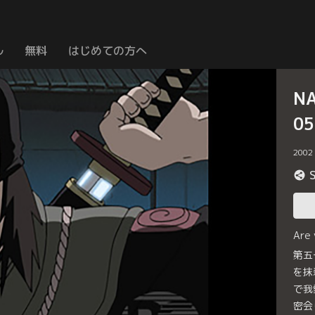
ル
無料
はじめての方へ
N
0
2002
Are
第五
を抹
で我
密会