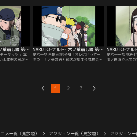
たのは、砂隠れの
ラは、サスケを見舞おうといのとともに病
自来也は、なぜか
下のカブト。砂と
院へ。ところが病室にはすでにサスケの姿
させたり修業とは
方、ナルトの「お
はなかった。同じ頃、木ノ葉の上忍たち
りさせる。あげく
来也はナルトに修
は、特別上忍の月光ハヤテが何者かに殺害
来い」とガケから
。【提供：バンダ
されたと報せを受ける…。【提供：バンダ
が自来也にはある
イチャンネル】
供：バンダイチャ
NARUTO-ナルト- 木ノ葉崩し編 第059話
NARUTO-ナルト- 木ノ葉崩し編 第060話
モーダッシュ 本
第六十話 白眼VS影分身！オレはぜってー
第六十一話 死角
いよ本選の日がや
勝つ！！／受験者と観客が集まる試験会
御／白眼で人間の
トは、思い出の演
場。しかしサスケの姿はなく、ナルトとサ
ツボを見ぬき攻撃
偶然現れたヒナタ
クラはサスケの身に何かあったのではない
得意の影分身の術
るからこそ、そこ
かと心配する。そして始まったナルトVSネ
攻撃を続けるナル
強さがある」と言
ジの一回戦。天才と呼ばれるネジに「落ち
けに伝わる秘術「
ナルト。そして意
こぼれは落ちこぼれだ」と言われたナルト
て力の差を見せつ
1
2
3
うが、遅刻ギリギ
は、自分を、そしてヒナタを侮辱したネジ
イチャンネル】
イチャンネル】
に対して「ぜってー勝つ！」と宣言す
る…。【提供：バンダイチャンネル】
アニメ一覧（見放題）
アクション一覧（見放題）
アクション一