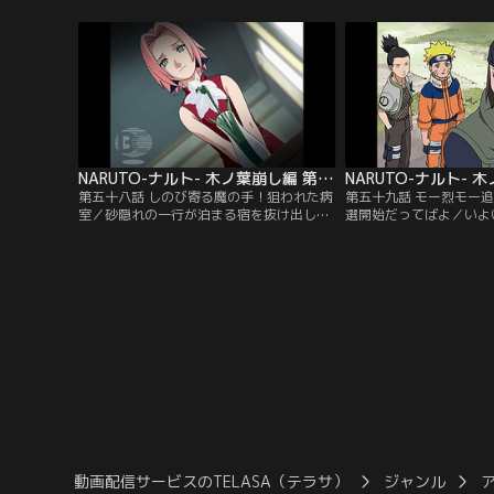
の代わりに修業の先生になってくれるよう
た。その影で密会してい
迫る。だが女湯を覗いていた自来也を「エ
里の上忍バキと大蛇丸配
ロ仙人」とからかうナルトの頼みを自来也
音の計る陰謀とは…？一
は聞き入れず…。【提供：バンダイチャン
いろけの術」により、自
ネル】
業をつけることにする…
イチャンネル】
NARUTO-ナルト- 木ノ葉崩し編 第058話
第五十八話 しのび寄る魔の手！狙われた病
第五十九話 モー烈モー追
室／砂隠れの一行が泊まる宿を抜け出した
選開始だってばよ／いよ
我愛羅は、リーが入院する「木ノ葉病院」
ってきた。緊張するナル
にやってきた。リーの病室に忍び込んだ我
習場に立ち寄る。そこに
愛羅は眠るリーを不気味に見下ろし、ひょ
に「ナルトくんは失敗す
うたんの砂を使ってその命を狙う。だが急
に立ち向かっていく真の
に我愛羅の体が動かなくなった。リーのピ
われ、勇気を取り戻した
ンチを救ったのは、ナルトとともに駆けつ
を決して本選会場に向か
けたシカマルの影真似の術だった…。【提
リで…。【提供：バンダ
供：バンダイチャンネル】
動画配信サービスのTELASA（テラサ）
ジャンル