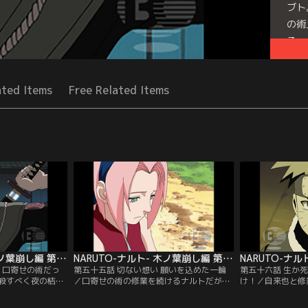
ブト
の術
る…
Seri
ated Items
Free Related Items
NARUTO-ナルト- 木ノ葉崩し編 第054話
NARUTO-ナルト- 木ノ葉崩し編 第055話
 口寄せの術だっ
第五十五話 切ない想い 願いを込めた一輪
第五十六話 生か
殺すべく夜の桔梗
／口寄せの術の修業を続けるナルトだが、
け！／自来也と修
。ドスはここで我
自分の中の九尾の妖狐のチャクラをなかな
トはクタクタにな
と戦うつもりだっ
かコントロールできず失敗続き。一方サク
が一向に進歩が見