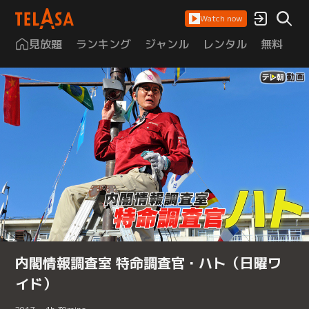
Watch now
見放題
ランキング
ジャンル
レンタル
無料
は
内閣情報調査室 特命調査官・ハト（日曜ワ
イド）