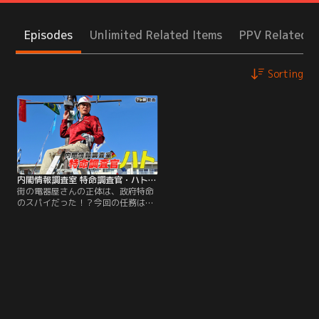
Episodes
Unlimited Related Items
PPV Related I
Sorting
内閣情報調査室 特命調査官・ハト（日曜ワイド）
街の電器屋さんの正体は、政府特命
のスパイだった！？今回の任務は人
気女性議員の＜身体検査＞！彼女の
知られざる過去とは！？須波太平
（松重豊）は、下町の商店街の片隅
にたたずむ小さな電器店の店主。お
人よしのせいで、今日も料金をもら
えずじまいで、妻・律子（浅田美代
子）に怒られていた。そんないつも
と変わらぬ光景の中、1本の電話を
受けた太平の表情が鋭く変わった！