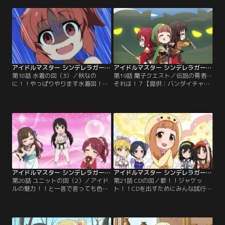
アイドルマスター シンデレラガールズ劇場 2期 第18話
アイドルマスター シンデレラガールズ劇場 2期 第19話
第18話 水着の回（3）／秋なの
第19話 蘭子クエスト／伝説の勇者…
に！！やっぱりやります水着回！！
それは！？【提供：バンダイチャン
アイドルたちの水着姿、必見☆だぞ
ネル】
☆【提供：バンダイチャンネル】
アイドルマスター シンデレラガールズ劇場 2期 第20話
アイドルマスター シンデレラガールズ劇場 2期 第21話
第20話 ユニットの回（2）／アイド
第21話 CDの回／歌！！ジャケッ
ルの魅力！！と一言で言っても色々
ト！！CDを出すためにみんな試行錯
ありまして…。【提供：バンダイチ
誤してます！！【提供：バンダイチ
ャンネル】
ャンネル】