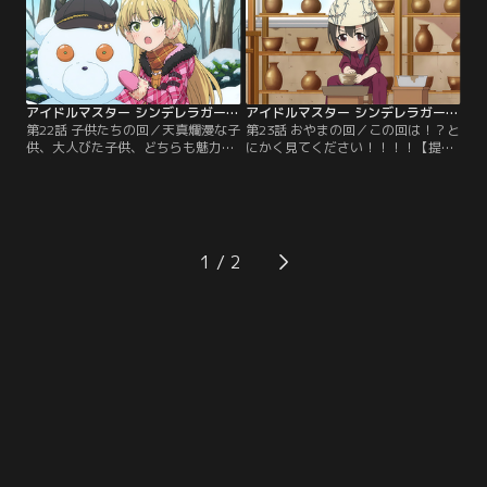
アイドルマスター シンデレラガールズ劇場 2期 第22話
アイドルマスター シンデレラガールズ劇場 2期 第23話
第22話 子供たちの回／天真爛漫な子
第23話 おやまの回／この回は！？と
供、大人びた子供、どちらも魅力的
にかく見てください！！！！【提
すぎっ！！！【提供：バンダイチャ
供：バンダイチャンネル】
ンネル】
1