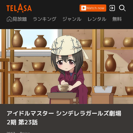
Watch now
見放題
ランキング
ジャンル
レンタル
無料
は
アイドルマスター シンデレラガールズ劇場
2期 第23話