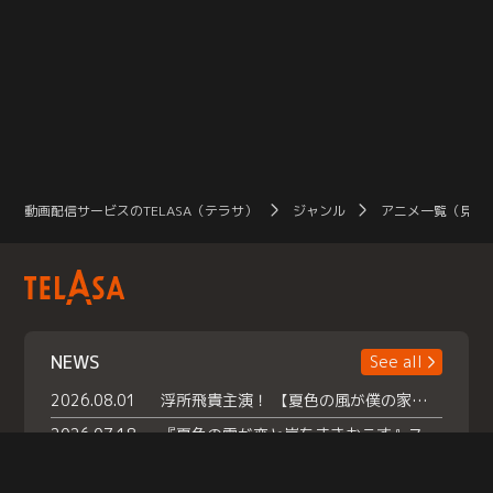
動画配信サービスのTELASA（テラサ）
ジャンル
アニメ一覧（見放
NEWS
See all
2026.08.01
浮所飛貴主演！ 【夏色の風が僕の家にやってきた】 本日よりテラサで独占配信スタート！
2026.07.18
『夏色の雲が恋と嵐をまきおこす』スペシャルメイキング 【Part1】2026年７月18日（土）23時30分～配信スタート！話題のシーンの裏側を大公開！豪華キャスト大集合！ 『武宮家 真夏の家族会議』開催！
2026.07.15
救命医・遥（今田）の《心揺さぶる過去》や、 麻酔科医・権野（船越英一郎）の《謎多きプライベート》など… 《知られざるエピソード》を独占配信！