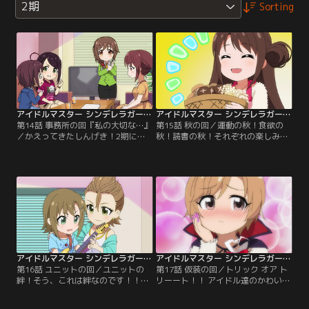
2期
Sorting
アイドルマスター シンデレラガールズ劇場 2期 第14話
アイドルマスター シンデレラガールズ劇場 2期 第15話
第14話 事務所の回『私の大切な…』
第15話 秋の回／運動の秋！食欲の
／かえってきたしんげき！2期にな
秋！読書の秋！それぞれの楽しみ方
ってもやっぱりしんげきはしんげき
があるようで。【提供：バンダイチ
っ！！【提供：バンダイチャンネ
ャンネル】
ル】
アイドルマスター シンデレラガールズ劇場 2期 第16話
アイドルマスター シンデレラガールズ劇場 2期 第17話
第16話 ユニットの回／ユニットの
第17話 仮装の回／トリック オア ト
絆！そう、これは絆なのです！！
リーート！！ アイドル達のかわいら
【提供：バンダイチャンネル】
しい仮装パーリー開幕！！【提供：
バンダイチャンネル】