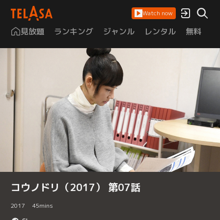
Watch now
見放題
ランキング
ジャンル
レンタル
無料
は
コウノドリ（2017） 第07話
2017
45
mins