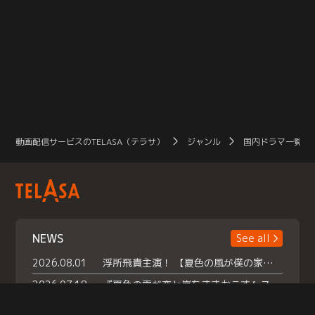
動画配信サービスのTELASA（テラサ）
ジャンル
国内ドラマ一覧（
NEWS
See all
2026.08.01
浮所飛貴主演！ 【夏色の風が僕の家にやってきた】 本日よりテラサで独占配信スタート！
2026.07.18
『夏色の雲が恋と嵐をまきおこす』スペシャルメイキング 【Part1】2026年７月18日（土）23時30分～配信スタート！話題のシーンの裏側を大公開！豪華キャスト大集合！ 『武宮家 真夏の家族会議』開催！
2026.07.15
救命医・遥（今田）の《心揺さぶる過去》や、 麻酔科医・権野（船越英一郎）の《謎多きプライベート》など… 《知られざるエピソード》を独占配信！