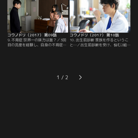
は子宮の全摘出を勧めるが、小松の
源）は急きょ地元に帰るが…。
出した結論は？
コウノドリ（2017） 第09話
コウノドリ（2017） 第10話
9. 不育症 世界一の味方は誰？／3回
10. 出生前診断 家族を作るというこ
目の流産を経験し、自身の不育症を
と…／出生前診断を受け、悩む2組
疑う妊婦を担当するサクラ（綾野
の夫婦。命についての選択に、サク
剛）。一方、四宮（星野源）は倒れ
ラ（綾野剛）をはじめペルソナメン
た父の代わりに、帰省先で急きょ緊
バーはどう向き合い、どう寄り添っ
急カイザーをすることに。
ていくのか？
1