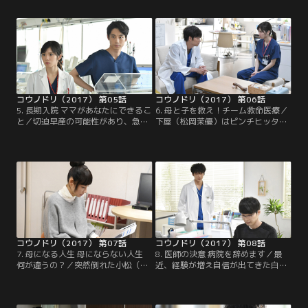
ラ（綾野剛）は無痛分娩を提案す
み）。希望を優先したいサクラ（綾
る。しかし、素直な性格の麗子は周
野剛）と、リスクが高すぎると考え
りの意見に左右されてしまい…。
る四宮（星野源）は激しく意見を対
立させる。
コウノドリ（2017） 第05話
コウノドリ（2017） 第06話
5. 長期入院 ママがあなたにできるこ
6. 母と子を救え！チーム救命医療／
と／切迫早産の可能性があり、急き
下屋（松岡茉優）はピンチヒッター
ょ入院となった妊婦の西山瑞希（篠
で行ったこはる産婦人科で、入院中
原ゆき子）。同じ境遇の妊婦・七村
の神谷カエ（福田麻由子）と仲良く
ひかる（矢沢心）と仲良くなるが、
なる。後日、心肺停止のカエがペル
瑞希の赤ちゃんに予測不能の事態
ソナに緊急搬送されてきて…。
が。
コウノドリ（2017） 第07話
コウノドリ（2017） 第08話
7. 母になる人生 母にならない人生
8. 医師の決意 病院を辞めます／最
何が違うの？／突然倒れた小松（吉
近、経験が増え自信が出てきた白川
田羊）。検査を行うと子宮腺筋症と
（坂口健太郎）。そんな矢先、ある
卵巣チョコレートのう胞だと判明。
重大な出来事が起こる。一方、父が
サクラ（綾野剛）と四宮（星野源）
倒れたと連絡を受けた四宮（星野