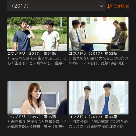
（2017）
Sorting
コウノドリ（2017） 第01話
コウノドリ（2017） 第02話
1. 赤ちゃんは未来 生まれること、そ
2. 答えのない選択 大切な二つの命の
して生きること／時がたち、産婦人
ために…／ある日、妊娠19週の妊
科医としてベテランの域に入った鴻
婦・久保佐和子（土村芳）は子宮頸
鳥サクラ（綾野剛）は、耳が聞こえ
部腺がんと診断される。「がんの治
ない妊婦の早見マナ（志田未来）を
療か、出産か」医師たちの意見は対
診察。マナは出産を前に、ある不安
立。果たして、久保夫婦が下す決断
を打ち明ける。
とは？
コウノドリ（2017） 第03話
コウノドリ（2017） 第04話
3. 母を救え 産後うつと無痛分娩…／
4. 自然分娩… “良い母親”になるため
心臓病を抱える妊婦・麗子（川栄李
のリスク／帝王切開後の自然分娩を
奈）に、心臓への負担を考えたサク
希望する妊婦・秋野蓮（安めぐ