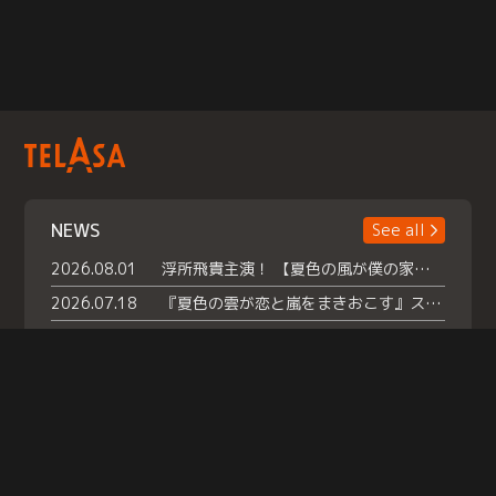
NEWS
See all
2026.08.01
浮所飛貴主演！ 【夏色の風が僕の家にやってきた】 本日よりテラサで独占配信スタート！
2026.07.18
『夏色の雲が恋と嵐をまきおこす』スペシャルメイキング 【Part1】2026年７月18日（土）23時30分～配信スタート！話題のシーンの裏側を大公開！豪華キャスト大集合！ 『武宮家 真夏の家族会議』開催！
2026.07.15
救命医・遥（今田）の《心揺さぶる過去》や、 麻酔科医・権野（船越英一郎）の《謎多きプライベート》など… 《知られざるエピソード》を独占配信！