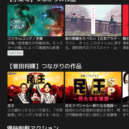
ゴジラvsコング／字幕
君の膵臓をたべたい【日本アカデミー新人俳優賞】【浜辺美波、北村匠海出演】
字幕／地球最大の究極対決。モンス
ラスト、きっと このタイトルに涙す
青
ターの戦いによって壊滅的な被害を
る。高校時代のクラスメイト・山内
青
受けた地球。人類が各地の再建を計
桜良の言葉をきっかけに母校の教師
に
Subtitle
る中、特務機関モナークは未知の土
となった【僕】。彼は教え子と話す
に
地で危険な任務に挑み、巨大怪獣の
うちに、彼女と過ごした数ヶ月を思
湾
【菅田将暉】つながりの作品
故郷の手がかりを掴もうとする。そ
い出していく。膵臓の病を患う彼女
が
んな中、ゴジラが姿を現し、世界を
が書いていた「共病文庫」（＝闘病
湾
再び危機へと陥れていく。その怒り
日記）を偶然見つけたことから、
る
の原因は何なのか。人類は対抗措置
【僕】と桜良は次第に一緒に過ごす
て
として、コングを髑髏島から連れ出
ことに。だが、懸命に生きる彼女の
す。
日々はやがて、終わりを告げる。
民王
民王スペシャル～新たなる陰謀～
de
入れ替わった父とバカ息子。「天然
国民からの圧倒的な信任を受け、再
あ
総理」がニッポンを変える！ある日
び内閣総理大臣に就任した武藤泰山
き
突然互いの”心”と”体”が入れ替わっ
（遠藤憲一）。人気、期待度ともに
de
てしまった内閣総理大臣の父と大学
上々の滑り出しを見せた第二次武藤
は
痛快剣劇アクション
生の息子が、日本国民を巻き込んで
内閣だったが、さらなる支持率アッ
え