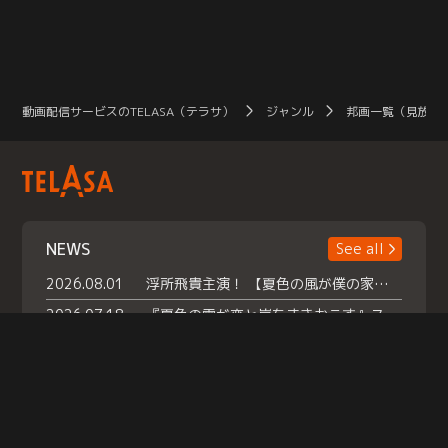
動画配信サービスのTELASA（テラサ）
ジャンル
邦画一覧（見放題
NEWS
See all
2026.08.01
浮所飛貴主演！ 【夏色の風が僕の家にやってきた】 本日よりテラサで独占配信スタート！
2026.07.18
『夏色の雲が恋と嵐をまきおこす』スペシャルメイキング 【Part1】2026年７月18日（土）23時30分～配信スタート！話題のシーンの裏側を大公開！豪華キャスト大集合！ 『武宮家 真夏の家族会議』開催！
2026.07.15
救命医・遥（今田）の《心揺さぶる過去》や、 麻酔科医・権野（船越英一郎）の《謎多きプライベート》など… 《知られざるエピソード》を独占配信！