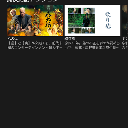
繰り広げる、ファンタジックでドタ
プの可能性をはらむ“ボンジョビウ
麻生
バタで、ハートフルな物語。既存の
ム外交”を進めるべく、泰山は公設
全
コメディードラマとは一線を画す、
第一秘書の貝原茂平（高橋一生）を
初
痛快政治エンターテインメント『民
伴いウズラスキスタンへと向かう飛
孝
王』！
行機の中にいた。
い
八犬伝
散り椿
キ
【虚】と【実】が交錯する、前代未
享保15年。藩の不正を訴えが認めら
忘
聞のエンターテインメント超大作。
れず、故郷・扇野藩を出た瓜生新兵
の
時は江戸時代、滝沢馬琴は、友人の
衛（岡田准一）は、連れ添い続けた
敵
絵師・葛飾北斎に、構想中の新作を
妻・篠が病に倒れた折、最期の願い
趙
語り始める。里見家にかけられた恐
を託される。「采女様を助けていた
っ
ろしい呪いを解くために、娘の伏姫
だきたいのです……」と。采女と
み
が祈りを込めた八つの珠を持つ八人
は、平山道場・四天王の一人で新兵
騎
の剣士が、運命に引き寄せられて集
衛にとって良き友であったが、二人
っ
結し、壮絶な戦いに挑むという物語
には新兵衛の離郷に関わる大きな因
が
だ。北斎はたちまち夢中になる。や
縁があったのだ。
がて…。