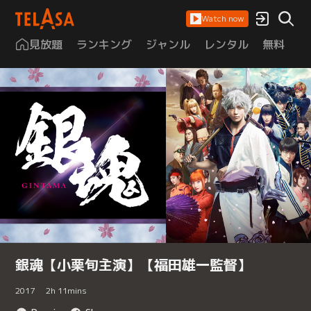
Watch now
見放題
ランキング
ジャンル
レンタル
無料
は
銀魂【小栗旬主演】【福田雄一監督】
2017
2
h
11
mins