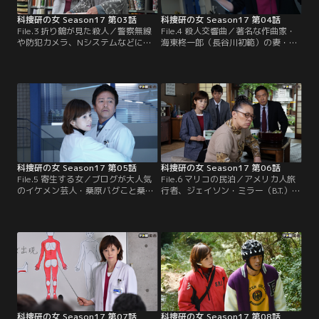
科捜研の女 Season17 第03話
科捜研の女 Season17 第04話
File.3 折り鶴が見た殺人／警察無線
File.4 殺人交響曲／著名な作曲家・
や防犯カメラ、Nシステムなどに技
海東柊一郎（長谷川初範）の妻・莉
術を提供している結城テクノロジー
華子（佐藤乃莉）の遺体が自室で発
の名誉顧問・結城節子（草村礼子）
見された。遺体発見時、莉華子はフ
の他殺体が自宅のベッドで発見され
ィットネスバイクにまたがったまま
た。早月（若村麻由美）の解剖によ
で、ラジオはつけっぱなし、ベッド
り、節子が末期がんに侵されていた
テーブルには食べかけのバースデー
ことが判明。犯人はその事実を知ら
ケーキが残されていた。遺体の状況
ずに殺害したのか？
などからマリコ（沢口靖子）は、一
酸化炭素中毒の可能性を疑う。
科捜研の女 Season17 第05話
科捜研の女 Season17 第06話
File.5 寄生する女／ブログが大人気
File.6 マリコの民泊／アメリカ人旅
のイケメン芸人・桑原バグこと桑原
行者、ジェイソン・ミラー（B.T.）の
博文（牧田哲也）の刺殺体が高台に
遺体が民泊していた部屋で見つかっ
ある公園の展望台で見つかり、ファ
た。現場にはお香の燃えカスが落ち
ンである有村葉子（吉村泉）の遺体
ており、畳には焦げ跡が出来てい
が展望台の崖下から発見された。通
た。事件発生時、家主の浜野文恵
報者で桑原の恋人・渚佐麻由（黒川
（柴田理恵）は不在だったが、出入
智花）によると、展望台で桑原と夜
りしていた清掃員によると、お香を
景を楽しんでいると突然現れた葉子
焚くことでジェイソンともめていた
にナイフで襲われ、麻由を庇った桑
らしい。
原が刺されたという。
科捜研の女 Season17 第07話
科捜研の女 Season17 第08話