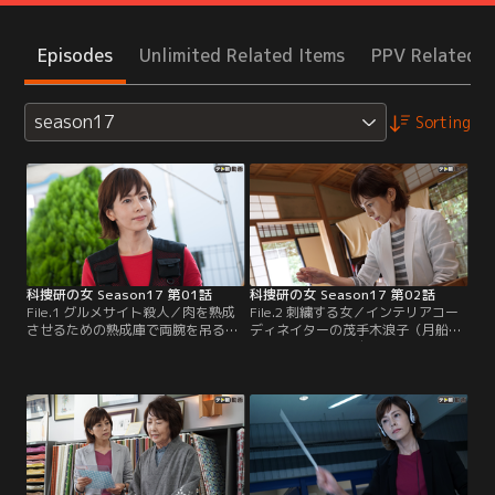
Episodes
Unlimited Related Items
PPV Related I
season17
Sorting
科捜研の女 Season17 第01話
科捜研の女 Season17 第02話
File.1 グルメサイト殺人／肉を熟成
File.2 刺繍する女／インテリアコー
させるための熟成庫で両腕を吊るさ
ディネイターの茂手木浪子（月船さ
れた男性銀行員の遺体が発見され
らら）の他殺体が自室で発見され
た。マリコ（沢口靖子）の見立てで
た。現場には浪子が部屋で飼ってい
生きている間に吊るされたことがわ
た愛犬が残されており、犯行の一部
かるが、なぜか抵抗を示す外傷が見
始終を見ていたと思われた…。マリ
当たらない。薬品を投与され抵抗で
コ（沢口靖子）は、現場に落ちてい
きない状態だったのか？
た小さなガラス片が何なのか気にか
かる…。鑑定の結果、凶器は現場に
あった置時計で、8時45分で止まっ
ていた。