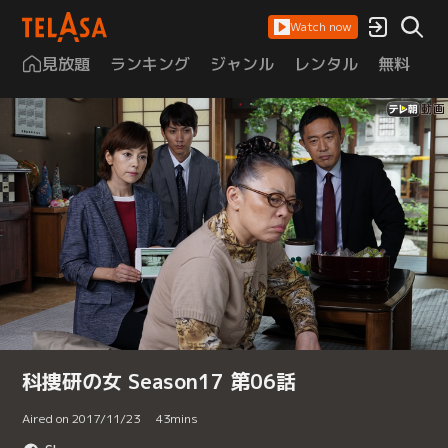
Watch now
見放題
ランキング
ジャンル
レンタル
無料
は
科捜研の女 Season17 第06話
Aired on 2017/11/23
43
mins