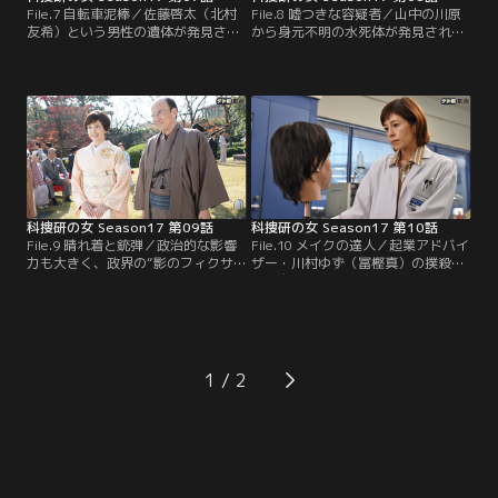
File.7 自転車泥棒／佐藤啓太（北村
File.8 嘘つきな容疑者／山中の川原
友希）という男性の遺体が発見され
から身元不明の水死体が発見され
た。いち早く現場に駆けつけた京南
た。死後2日以上経過しており、頭
署地域課の堀口裕子（西原亜希）
部に傷、索状痕らしきものが認めら
は、現場保存をと的確な指示を与え
れたことから首を絞めて意識を失わ
る。土門（内藤剛志）が裕子に感心
せた後、川に落とした可能性もあ
していると、マリコ（沢口靖子）に
る。そしてポケットからは点と線で
向かって裕子が「榊先生」と呼びか
記した何かの図形に「ヒラタ」と書
けた。裕子はマリコが講師を務めた
かれたメモが。いったい何を意味す
「現場保存講習」を受講。その講義
るのか？
に感銘を受けたらしい。
科捜研の女 Season17 第09話
科捜研の女 Season17 第10話
File.9 晴れ着と銃弾／政治的な影響
File.10 メイクの達人／起業アドバイ
力も大きく、政界の“影のフィクサ
ザー・川村ゆず（冨樫真）の撲殺遺
ー”とも呼ばれている柳原大造（品
体が自宅の床下収納から発見され
川徹）が会長を務める財団が主催す
た。ゆずの遺体の横には白骨化した
るお茶会に、佐伯本部長（西田健）
遺体が寄り添うように横たわってい
が出席することになった。男女同伴
る。白骨遺体の頭蓋骨にもゆずと同
が条件となるため、佐伯はマリコ
じ位置に骨折が見られ、さらに古び
（沢口靖子）に声をかけるが、マリ
た化粧ポーチも落ちていた。マリコ
1
コはきっぱりと拒否。
（沢口靖子）らの鑑定の結果、白骨
遺体は男性、骨粗しょう症ぎみだっ
たことが判明する。