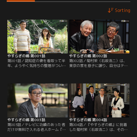
Sorting
やすらぎの郷 第001話
やすらぎの郷 第002話
第001話／認知症の妻を看取って半
第002話／菊村栄（石坂浩二）は、
年、ようやく気持ちの整理がついた
東京の家を息子に譲り、自分はテレ
脚本家の菊村栄（石坂浩二）は、生
ビに功績のあった者だけが無料で入
まれてから80年近く暮らしてきた東
れる老人ホーム『やすらぎの郷』に
京を離れる決意を固める。妻・律子
入居することを、中山保久（近藤正
（風吹ジュン）の墓前に花を手向
臣）に告げる。テレビ業界では時々
け、住職に遺言書を預けた栄はその
『やすらぎの郷』の噂が都市伝説の
晩、テレビの黄金期を共に築い
ように出回ることがあった。中山も
た“戦友”のディレクター、中山保久
耳にしたことはあったが、まさか本
（近藤正臣）と会うことを約束。
当に実在するとは…。半信半疑の中
山に…。
やすらぎの郷 第003話
やすらぎの郷 第004話
第003話／テレビに功績のあった者
第004話／『やすらぎの郷』に到着
だけが無料で入れる老人ホーム『や
した菊村栄（石坂浩二）は、その豪
すらぎの郷』への入居--、まるで夢
華さに目を見張る。シックな建物。