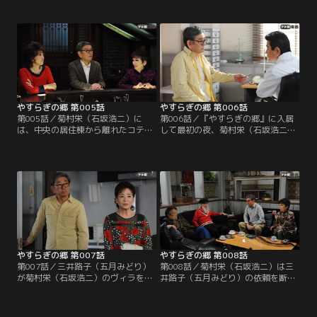
のような話を中山保久（近藤正臣）
眼下には海。天井の高いロビーには
に打ち明けた翌日、菊村栄（石坂浩
「Ars longa,vita brevis」（芸術は
二）は東京で最後の夜を迎える。し
永く、人生は短し）の扁額が掲げら
かし息子の一郎（水津聡）は仕事、
れていた。名倉みどり（草刈民代）
嫁の加奈子（森上千絵）は会合で不
と修平（名高達男）の理事長夫妻に
在。孫の梢（山本舞香）だけが家に
出迎えられた栄は…。
残り、加奈子が頼んだ出前を断って
夕飯を作ってくれるという。
やすらぎの郷 第005話
やすらぎの郷 第006話
第005話／菊村栄（石坂浩二）に
第006話／『やすらぎの郷』に入居
は、中央の居住棟から離れたコテー
して最初の夜、菊村栄（石坂浩二）
ジが用意される。夕方にはさっそ
は驚くほど気持ち良く深い眠りにつ
く、古い付き合いのマロこと真野六
く。目覚めもすっきり。ところが、
郎（ミッキー・カーチス）と、大納
朝だと思ってのぞいた時計はまだ午
言こと岩倉正臣（山本圭）が栄を来
前2時を指していた。不思議な気持
訪。3人はバー・カサブランカに移
ちでタバコに火をつける栄。する
動して旧交を温めることにする。栄
と、どこからともなく聞こえる猫の
は、入居者から「ハッピーちゃん」
声とともに、室内には不気味に動く
と呼ばれるバーテンダーの財前ゆか
影が…！？
り（松岡茉優）に…。
やすらぎの郷 第007話
やすらぎの郷 第008話
第007話／三井路子（五月みどり）
第008話／菊村栄（石坂浩二）は三
が菊村栄（石坂浩二）のヴィラを訪
井路子（五月みどり）の依頼を断る
ねてくる。歌手から女優へ転身し、
ものの、数日経っても路子が話した
栄の作品で賞を獲ったこともある路
「女の三つのターニング・ポイン
子は、栄に、自分を主役に舞台の台
ト」という驚くべき発想が頭から離