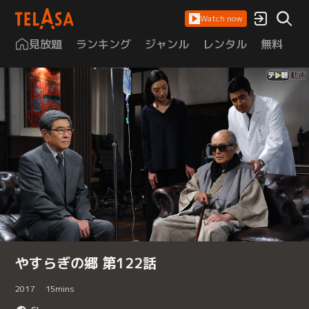
Watch now
見放題
ランキング
ジャンル
レンタル
無料
は
やすらぎの郷 第122話
2017
15
mins