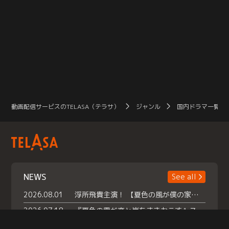
動画配信サービスのTELASA（テラサ）
ジャンル
国内ドラマ一覧（
NEWS
See all
2026.08.01
浮所飛貴主演！ 【夏色の風が僕の家にやってきた】 本日よりテラサで独占配信スタート！
2026.07.18
『夏色の雲が恋と嵐をまきおこす』スペシャルメイキング 【Part1】2026年７月18日（土）23時30分～配信スタート！話題のシーンの裏側を大公開！豪華キャスト大集合！ 『武宮家 真夏の家族会議』開催！
2026.07.15
救命医・遥（今田）の《心揺さぶる過去》や、 麻酔科医・権野（船越英一郎）の《謎多きプライベート》など… 《知られざるエピソード》を独占配信！