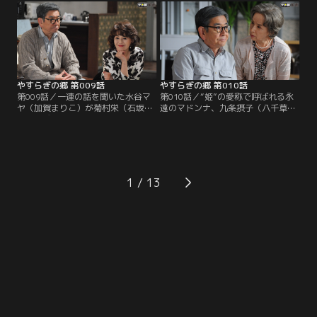
本を書いて欲しいと懇願してくる。
れなかった。栄から詳しい内容を聞
テーマは、かつてこの部屋に入居
かされたマロ（真野六郎／ミッキ
し、いまは亡き女優の栗山たかこと
ー・カーチス）と大納言（岩倉正臣
一緒に構想を練った「女の一生」。
／山本圭）も、高齢女性らしからぬ
大胆さに驚き、男には書けない話だ
との結論に至る。
やすらぎの郷 第009話
やすらぎの郷 第010話
第009話／一連の話を聞いた水谷マ
第010話／“姫”の愛称で呼ばれる永
ヤ（加賀まりこ）が菊村栄（石坂浩
遠のマドンナ、九条摂子（八千草
二）のヴィラを訪ねてくる。新たな
薫）が菊村栄（石坂浩二）に声をか
る不吉の到来を予感する栄に、マヤ
けてくる。摂子の存在は、テレビ界
は昔と少しも変わらず意地悪で、そ
で功を成した栄をして雲の上と崇め
のくせ不思議な説得力を含んだ言葉
る超大スターだ。緊張する栄に摂子
で部屋の模様替えを提案。さらに、
は、亡くなった入居者の形見として
三井路子（五月みどり）のストーリ
もらった古い絵を鑑定して欲しいと
1
ーにまつわる驚きの事実を栄に明か
頼む。作家の名前は横山大観！興味
す…！
を覚えた栄は私蔵の図録を手に摂子
のヴィラを訪ねる。