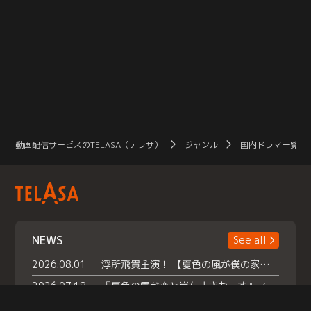
動画配信サービスのTELASA（テラサ）
ジャンル
国内ドラマ一覧（
NEWS
See all
2026.08.01
浮所飛貴主演！ 【夏色の風が僕の家にやってきた】 本日よりテラサで独占配信スタート！
2026.07.18
『夏色の雲が恋と嵐をまきおこす』スペシャルメイキング 【Part1】2026年７月18日（土）23時30分～配信スタート！話題のシーンの裏側を大公開！豪華キャスト大集合！ 『武宮家 真夏の家族会議』開催！
2026.07.15
救命医・遥（今田）の《心揺さぶる過去》や、 麻酔科医・権野（船越英一郎）の《謎多きプライベート》など… 《知られざるエピソード》を独占配信！