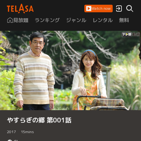
Watch now
見放題
ランキング
ジャンル
レンタル
無料
は
やすらぎの郷 第001話
2017
15
mins