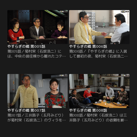
のような話を中山保久（近藤正臣）
眼下には海。天井の高いロビーには
に打ち明けた翌日、菊村栄（石坂浩
「Ars longa,vita brevis」（芸術は
二）は東京で最後の夜を迎える。し
永く、人生は短し）の扁額が掲げら
かし息子の一郎（水津聡）は仕事、
れていた。名倉みどり（草刈民代）
嫁の加奈子（森上千絵）は会合で不
と修平（名高達男）の理事長夫妻に
在。孫の梢（山本舞香）だけが家に
出迎えられた栄は…。
残り、加奈子が頼んだ出前を断って
夕飯を作ってくれるという。
やすらぎの郷 第005話
やすらぎの郷 第006話
第005話／菊村栄（石坂浩二）に
第006話／『やすらぎの郷』に入居
は、中央の居住棟から離れたコテー
して最初の夜、菊村栄（石坂浩二）
ジが用意される。夕方にはさっそ
は驚くほど気持ち良く深い眠りにつ
く、古い付き合いのマロこと真野六
く。目覚めもすっきり。ところが、
郎（ミッキー・カーチス）と、大納
朝だと思ってのぞいた時計はまだ午
言こと岩倉正臣（山本圭）が栄を来
前2時を指していた。不思議な気持
訪。3人はバー・カサブランカに移
ちでタバコに火をつける栄。する
動して旧交を温めることにする。栄
と、どこからともなく聞こえる猫の
は、入居者から「ハッピーちゃん」
声とともに、室内には不気味に動く
と呼ばれるバーテンダーの財前ゆか
影が…！？
り（松岡茉優）に…。
やすらぎの郷 第007話
やすらぎの郷 第008話
第007話／三井路子（五月みどり）
第008話／菊村栄（石坂浩二）は三
が菊村栄（石坂浩二）のヴィラを訪
井路子（五月みどり）の依頼を断る
ねてくる。歌手から女優へ転身し、
ものの、数日経っても路子が話した
栄の作品で賞を獲ったこともある路
「女の三つのターニング・ポイン
子は、栄に、自分を主役に舞台の台
ト」という驚くべき発想が頭から離