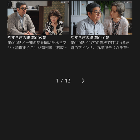
本を書いて欲しいと懇願してくる。
れなかった。栄から詳しい内容を聞
テーマは、かつてこの部屋に入居
かされたマロ（真野六郎／ミッキ
し、いまは亡き女優の栗山たかこと
ー・カーチス）と大納言（岩倉正臣
一緒に構想を練った「女の一生」。
／山本圭）も、高齢女性らしからぬ
大胆さに驚き、男には書けない話だ
との結論に至る。
やすらぎの郷 第009話
やすらぎの郷 第010話
第009話／一連の話を聞いた水谷マ
第010話／“姫”の愛称で呼ばれる永
ヤ（加賀まりこ）が菊村栄（石坂浩
遠のマドンナ、九条摂子（八千草
二）のヴィラを訪ねてくる。新たな
薫）が菊村栄（石坂浩二）に声をか
る不吉の到来を予感する栄に、マヤ
けてくる。摂子の存在は、テレビ界
は昔と少しも変わらず意地悪で、そ
で功を成した栄をして雲の上と崇め
のくせ不思議な説得力を含んだ言葉
る超大スターだ。緊張する栄に摂子
で部屋の模様替えを提案。さらに、
は、亡くなった入居者の形見として
三井路子（五月みどり）のストーリ
もらった古い絵を鑑定して欲しいと
1
ーにまつわる驚きの事実を栄に明か
頼む。作家の名前は横山大観！興味
す…！
を覚えた栄は私蔵の図録を手に摂子
のヴィラを訪ねる。