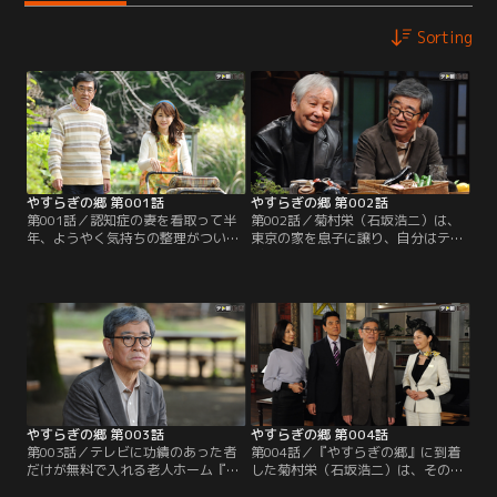
Sorting
やすらぎの郷 第001話
やすらぎの郷 第002話
第001話／認知症の妻を看取って半
第002話／菊村栄（石坂浩二）は、
年、ようやく気持ちの整理がついた
東京の家を息子に譲り、自分はテレ
脚本家の菊村栄（石坂浩二）は、生
ビに功績のあった者だけが無料で入
まれてから80年近く暮らしてきた東
れる老人ホーム『やすらぎの郷』に
京を離れる決意を固める。妻・律子
入居することを、中山保久（近藤正
（風吹ジュン）の墓前に花を手向
臣）に告げる。テレビ業界では時々
け、住職に遺言書を預けた栄はその
『やすらぎの郷』の噂が都市伝説の
晩、テレビの黄金期を共に築い
ように出回ることがあった。中山も
た“戦友”のディレクター、中山保久
耳にしたことはあったが、まさか本
（近藤正臣）と会うことを約束。
当に実在するとは…。半信半疑の中
山に…。
やすらぎの郷 第003話
やすらぎの郷 第004話
第003話／テレビに功績のあった者
第004話／『やすらぎの郷』に到着
だけが無料で入れる老人ホーム『や
した菊村栄（石坂浩二）は、その豪
すらぎの郷』への入居--、まるで夢
華さに目を見張る。シックな建物。