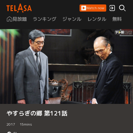
Watch now
見放題
ランキング
ジャンル
レンタル
無料
は
やすらぎの郷 第121話
2017
15
mins