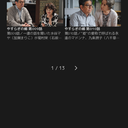
テーマは、かつてこの部屋に入居
かされたマロ（真野六郎／ミッキ
し、いまは亡き女優の栗山たかこと
ー・カーチス）と大納言（岩倉正臣
一緒に構想を練った「女の一生」。
／山本圭）も、高齢女性らしからぬ
大胆さに驚き、男には書けない話だ
との結論に至る。
やすらぎの郷 第009話
やすらぎの郷 第010話
第009話／一連の話を聞いた水谷マ
第010話／“姫”の愛称で呼ばれる永
ヤ（加賀まりこ）が菊村栄（石坂浩
遠のマドンナ、九条摂子（八千草
二）のヴィラを訪ねてくる。新たな
薫）が菊村栄（石坂浩二）に声をか
る不吉の到来を予感する栄に、マヤ
けてくる。摂子の存在は、テレビ界
は昔と少しも変わらず意地悪で、そ
で功を成した栄をして雲の上と崇め
のくせ不思議な説得力を含んだ言葉
る超大スターだ。緊張する栄に摂子
で部屋の模様替えを提案。さらに、
は、亡くなった入居者の形見として
三井路子（五月みどり）のストーリ
もらった古い絵を鑑定して欲しいと
1
ーにまつわる驚きの事実を栄に明か
頼む。作家の名前は横山大観！興味
す…！
を覚えた栄は私蔵の図録を手に摂子
のヴィラを訪ねる。