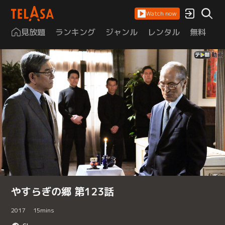
Watch now
見放題
ランキング
ジャンル
レンタル
無料
は
やすらぎの郷 第123話
2017
15
mins