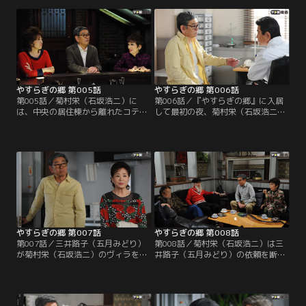
に打ち明けた翌日、菊村栄（石坂浩
「Ars longa,vita brevis」（芸術は
二）は東京で最後の夜を迎える。し
永く、人生は短し）の扁額が掲げら
かし息子の一郎（水津聡）は仕事、
れていた。名倉みどり（草刈民代）
嫁の加奈子（森上千絵）は会合で不
と修平（名高達男）の理事長夫妻に
在。孫の梢（山本舞香）だけが家に
出迎えられた栄は…。
残り、加奈子が頼んだ出前を断って
夕飯を作ってくれるという。
やすらぎの郷 第005話
やすらぎの郷 第006話
第005話／菊村栄（石坂浩二）に
第006話／『やすらぎの郷』に入居
は、中央の居住棟から離れたコテー
して最初の夜、菊村栄（石坂浩二）
ジが用意される。夕方にはさっそ
は驚くほど気持ち良く深い眠りにつ
く、古い付き合いのマロこと真野六
く。目覚めもすっきり。ところが、
郎（ミッキー・カーチス）と、大納
朝だと思ってのぞいた時計はまだ午
言こと岩倉正臣（山本圭）が栄を来
前2時を指していた。不思議な気持
訪。3人はバー・カサブランカに移
ちでタバコに火をつける栄。する
動して旧交を温めることにする。栄
と、どこからともなく聞こえる猫の
は、入居者から「ハッピーちゃん」
声とともに、室内には不気味に動く
と呼ばれるバーテンダーの財前ゆか
影が…！？
り（松岡茉優）に…。
やすらぎの郷 第007話
やすらぎの郷 第008話
第007話／三井路子（五月みどり）
第008話／菊村栄（石坂浩二）は三
が菊村栄（石坂浩二）のヴィラを訪
井路子（五月みどり）の依頼を断る
ねてくる。歌手から女優へ転身し、
ものの、数日経っても路子が話した
栄の作品で賞を獲ったこともある路
「女の三つのターニング・ポイン
子は、栄に、自分を主役に舞台の台
ト」という驚くべき発想が頭から離
本を書いて欲しいと懇願してくる。
れなかった。栄から詳しい内容を聞