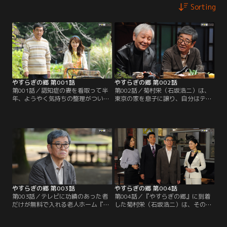
Sorting
やすらぎの郷 第001話
やすらぎの郷 第002話
第001話／認知症の妻を看取って半
第002話／菊村栄（石坂浩二）は、
年、ようやく気持ちの整理がついた
東京の家を息子に譲り、自分はテレ
脚本家の菊村栄（石坂浩二）は、生
ビに功績のあった者だけが無料で入
まれてから80年近く暮らしてきた東
れる老人ホーム『やすらぎの郷』に
京を離れる決意を固める。妻・律子
入居することを、中山保久（近藤正
（風吹ジュン）の墓前に花を手向
臣）に告げる。テレビ業界では時々
け、住職に遺言書を預けた栄はその
『やすらぎの郷』の噂が都市伝説の
晩、テレビの黄金期を共に築い
ように出回ることがあった。中山も
た“戦友”のディレクター、中山保久
耳にしたことはあったが、まさか本
（近藤正臣）と会うことを約束。
当に実在するとは…。半信半疑の中
山に…。
やすらぎの郷 第003話
やすらぎの郷 第004話
第003話／テレビに功績のあった者
第004話／『やすらぎの郷』に到着
だけが無料で入れる老人ホーム『や
した菊村栄（石坂浩二）は、その豪
すらぎの郷』への入居--、まるで夢
華さに目を見張る。シックな建物。
のような話を中山保久（近藤正臣）
眼下には海。天井の高いロビーには