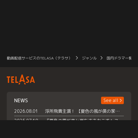
動画配信サービスのTELASA（テラサ）
ジャンル
国内ドラマ一覧（
NEWS
See all
2026.08.01
浮所飛貴主演！ 【夏色の風が僕の家にやってきた】 本日よりテラサで独占配信スタート！
2026.07.18
『夏色の雲が恋と嵐をまきおこす』スペシャルメイキング 【Part1】2026年７月18日（土）23時30分～配信スタート！話題のシーンの裏側を大公開！豪華キャスト大集合！ 『武宮家 真夏の家族会議』開催！
2026.07.15
救命医・遥（今田）の《心揺さぶる過去》や、 麻酔科医・権野（船越英一郎）の《謎多きプライベート》など… 《知られざるエピソード》を独占配信！