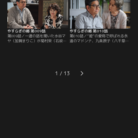
テーマは、かつてこの部屋に入居
かされたマロ（真野六郎／ミッキ
し、いまは亡き女優の栗山たかこと
ー・カーチス）と大納言（岩倉正臣
一緒に構想を練った「女の一生」。
／山本圭）も、高齢女性らしからぬ
大胆さに驚き、男には書けない話だ
との結論に至る。
やすらぎの郷 第009話
やすらぎの郷 第010話
第009話／一連の話を聞いた水谷マ
第010話／“姫”の愛称で呼ばれる永
ヤ（加賀まりこ）が菊村栄（石坂浩
遠のマドンナ、九条摂子（八千草
二）のヴィラを訪ねてくる。新たな
薫）が菊村栄（石坂浩二）に声をか
る不吉の到来を予感する栄に、マヤ
けてくる。摂子の存在は、テレビ界
は昔と少しも変わらず意地悪で、そ
で功を成した栄をして雲の上と崇め
のくせ不思議な説得力を含んだ言葉
る超大スターだ。緊張する栄に摂子
で部屋の模様替えを提案。さらに、
は、亡くなった入居者の形見として
三井路子（五月みどり）のストーリ
もらった古い絵を鑑定して欲しいと
1
ーにまつわる驚きの事実を栄に明か
頼む。作家の名前は横山大観！興味
す…！
を覚えた栄は私蔵の図録を手に摂子
のヴィラを訪ねる。