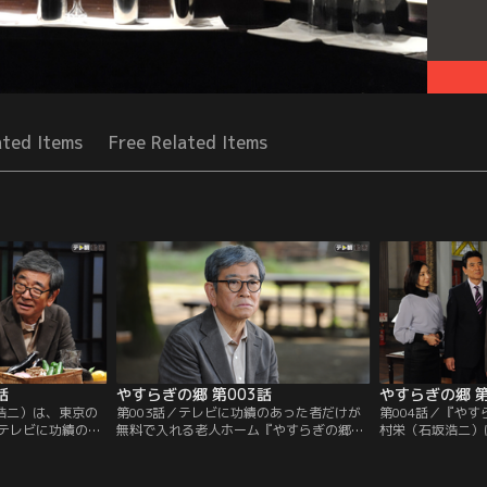
ated Items
Free Related Items
話
やすらぎの郷 第003話
やすらぎの郷 第
坂浩二）は、東京の
第003話／テレビに功績のあった者だけが
第004話／『や
テレビに功績のあ
無料で入れる老人ホーム『やすらぎの郷』
村栄（石坂浩二）
る老人ホーム『や
への入居--、まるで夢のような話を中山保
張る。シックな建
ことを、中山保久
久（近藤正臣）に打ち明けた翌日、菊村栄
高いロビーには「Ars 
テレビ業界では
（石坂浩二）は東京で最後の夜を迎える。
（芸術は永く、人