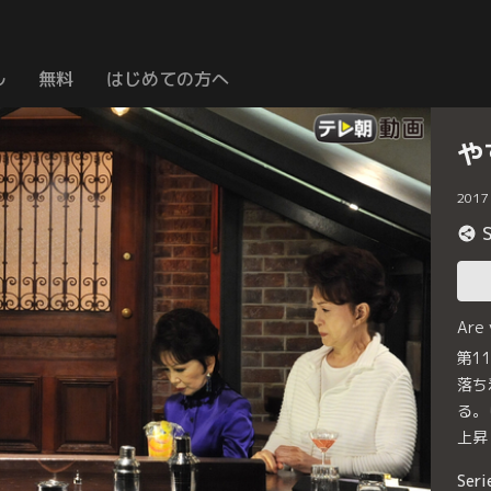
ル
無料
はじめての方へ
や
2017
Are
第1
落ち
る。
上昇
Seri