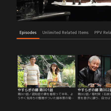
Episodes
Unlimited Related Items
PPV Rel
やすらぎの郷 第001話
やすらぎの郷 第002
第001話／認知症の妻を看取って半年、よ
第002話／菊村栄（石
うやく気持ちの整理がついた脚本家の菊村
家を息子に譲り、自分は
栄（石坂浩二）は、生まれてから80年近く
った者だけが無料で入れ
暮らしてきた東京を離れる決意を固める。
すらぎの郷』に入居する
妻・律子（風吹ジュン）の墓前に花を手向
（近藤正臣）に告げる。