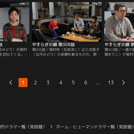
噂が都市伝説のよ
しかし息子の一郎（水津聡）は仕事、嫁の
られていた。名倉
。中山も耳にした
加奈子（森上千絵）は会合で不在。孫の梢
平（名高達男）の
本当に実在すると
（山本舞香）だけが家に残り、加奈子が頼
た栄は…。
…。
んだ出前を断って夕飯を作ってくれるとい
う。
話
やすらぎの郷 第008話
やすらぎの郷 第
五月みどり）が菊村
第008話／菊村栄（石坂浩二）は三井路子
第009話／一連
を訪ねてくる。歌
（五月みどり）の依頼を断るものの、数日
賀まりこ）が菊村
の作品で賞を獲っ
経っても路子が話した「女の三つのターニ
を訪ねてくる。新
に、自分を主役に
ング・ポイント」という驚くべき発想が頭
する栄に、マヤは
いと懇願してく
から離れなかった。栄から詳しい内容を聞
悪で、そのくせ不
の部屋に入居し、
かされたマロ（真野六郎／ミッキー・カー
葉で部屋の模様替
かこと一緒に構想
チス）と大納言（岩倉正臣／山本圭）も、
路子（五月みどり
...
1
2
3
4
5
6
13
高齢女性らしからぬ大胆さに驚き、男には
る驚きの事実を栄
書けない話だとの結論に至る。
国内ドラマ一覧（見放題）
ホーム・ヒューマンドラマ一覧（見放題