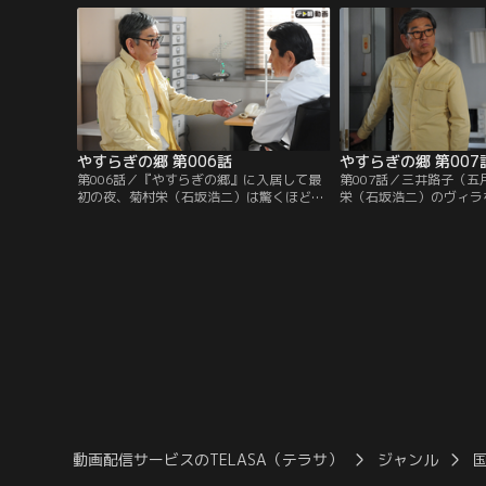
け、住職に遺言書を預けた栄はその晩、テ
時々『やすらぎの郷』の
レビの黄金期を共に築いた“戦友”のディレ
うに出回ることがあった
クター、中山保久（近藤正臣）と会うこと
ことはあったが、まさか
を約束。
は…。半信半疑の中山に
やすらぎの郷 第006話
やすらぎの郷 第007
第006話／『やすらぎの郷』に入居して最
第007話／三井路子（
初の夜、菊村栄（石坂浩二）は驚くほど気
栄（石坂浩二）のヴィラ
持ち良く深い眠りにつく。目覚めもすっき
手から女優へ転身し、栄
り。ところが、朝だと思ってのぞいた時計
たこともある路子は、栄
はまだ午前2時を指していた。不思議な気
舞台の台本を書いて欲し
持ちでタバコに火をつける栄。すると、ど
る。テーマは、かつてこ
こからともなく聞こえる猫の声とともに、
いまは亡き女優の栗山た
室内には不気味に動く影が…！？
を練った「女の一生」。
動画配信サービスのTELASA（テラサ）
ジャンル