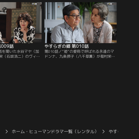
みどり（草刈民代）と修
来訪。3人はバー・カサブランカに移動し
理事長夫妻に出迎えられ
て旧交を温めることにする。栄は、入居者
から「ハッピーちゃん」と呼ばれるバーテ
ンダーの財前ゆかり（松岡茉優）に…。
009話
やすらぎの郷 第010話
の話を聞いた水谷マヤ（加
第010話／“姫”の愛称で呼ばれる永遠のマ
栄（石坂浩二）のヴィラ
ドンナ、九条摂子（八千草薫）が菊村栄
たなる不吉の到来を予感
（石坂浩二）に声をかけてくる。摂子の存
昔と少しも変わらず意地
在は、テレビ界で功を成した栄をして雲の
思議な説得力を含んだ言
上と崇める超大スターだ。緊張する栄に摂
えを提案。さらに、三井
子は、亡くなった入居者の形見としてもら
）のストーリーにまつわ
った古い絵を鑑定して欲しいと頼む。作家
に明かす…！
の名前は横山大観！興味を覚えた栄は私蔵
の図録を手に摂子のヴィラを訪ねる。
）
ホーム・ヒューマンドラマ一覧（レンタル）
やすらぎの郷