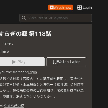
Watch now
Login
すらぎの郷 第118話
15
mins
Share
Play
Watch Later
 you the member?
Login
18話／菊村栄（石坂浩二）は降圧剤を服用し、気持ちを
着けて再び梢（山本舞香）と湊勇一（松井誠）に対峙す
しかし、梢の来訪の真の目的を知り、栄の血圧は再び急
！今度は、涙までがにじんでくる…。
es:
やすらぎの郷