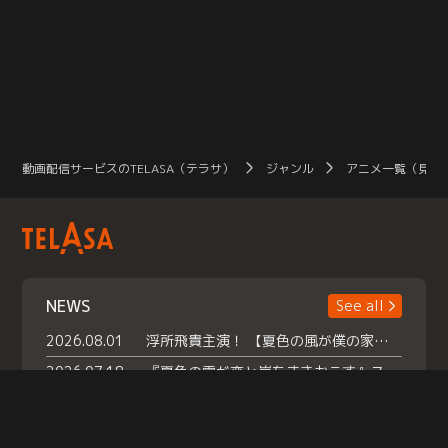
動画配信サービスのTELASA（テラサ）
ジャンル
アニメ一覧（見放
NEWS
See all
2026.08.01
浮所飛貴主演！ 【夏色の風が僕の家にやってきた】 本日よりテラサで独占配信スタート！
2026.07.18
『夏色の雲が恋と嵐をまきおこす』スペシャルメイキング 【Part1】2026年７月18日（土）23時30分～配信スタート！話題のシーンの裏側を大公開！豪華キャスト大集合！ 『武宮家 真夏の家族会議』開催！
2026.07.15
救命医・遥（今田）の《心揺さぶる過去》や、 麻酔科医・権野（船越英一郎）の《謎多きプライベート》など… 《知られざるエピソード》を独占配信！