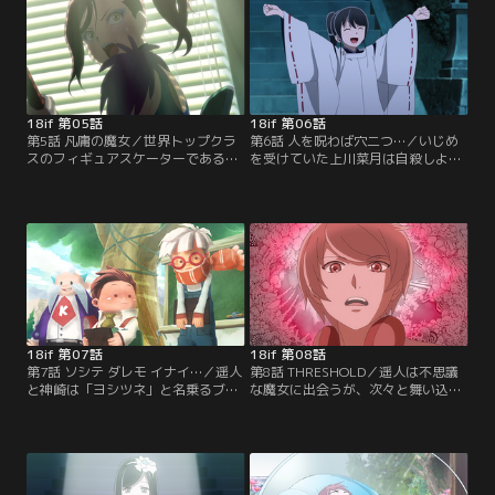
ってから何度も二人で遊ぶうちに、
ナツの箱が捨ててあった。その時、
佳世はいつの間にか彼のことが気に
アイリの『夢世界』では異変が起こ
なってしまう…。【提供：バンダイ
る。【提供：バンダイチャンネル】
チャンネル】
18if 第05話
18if 第06話
第5話 凡庸の魔女／世界トップクラ
第6話 人を呪わば穴二つ…／いじめ
スのフィギュアスケーターである三
を受けていた上川菜月は自殺しよう
枝美礼は、日頃から普通の生活に憧
とするが、気がつくと好きなアニメ
れており、今の生活に強いストレス
「陰陽現世妖祓ヰ」の世界の中にい
を抱えている。しかし失敗と批判を
た。憧れの必殺技を連発し興奮して
機に爆発し、魔女となる。美礼は夢
いたが、やがて同じ行為の繰り返し
世界の中で、普通の生活を楽しもう
に飽き始める。その時、彼女が思い
としており、遥人は大学生の日常の
ついたのは現実で自分をいじめてい
楽しみ方を教える。【提供：バンダ
た者たちへの復讐だった。【提供：
イチャンネル】
バンダイチャンネル】
18if 第07話
18if 第08話
第7話 ソシテ ダレモ イナイ…／遥人
第8話 THRESHOLD／遥人は不思議
と神崎は「ヨシツネ」と名乗るブリ
な魔女に出会うが、次々と舞い込ん
キに出会う。ブリキは「ネネ」とい
でくる魔女の感情にコミュニケーシ
う名の女性に会いに行くという目的
ョンが取れず悩む。神崎はそのこと
を持っていた。遥人と神崎は「ネ
をマリに相談すると、現実の姿の魔
ネ」が魔女と推測したところ異空間
女らしき人物に偶然出会う。後をつ
に吸い込まれるが、そこには「ネ
けてみると、両手を上げ、手のひら