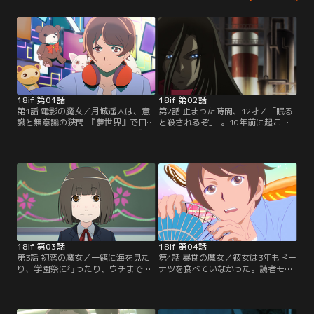
18if 第01話
18if 第02話
第1話 電影の魔女／月城遥人は、意
第2話 止まった時間、12才／「眠る
識と無意識の狭間-『夢世界』で目覚
と殺されるぞ」-。10年前に起こっ
める。現実を拒絶し眠り続ける『眠
た殺人事件の犯人である佐伯・氷
り姫病』に陥った『電影の魔女』。
室・江藤は、夜ごと見る赤いヒール
彼女の欲望と希望で作り上げた夢の
を履いた女が出てくる悪夢に悩まさ
世界で、遥人は夢世界の研究者・神
れていた。一方、事件の生存者であ
崎カツミ、謎の少女・リリィととも
る林田真奈は、抑えきれない怨讐を
に魔女の本心と絶望に対面する。
抱く中で遥人と出会い、彼女なり
【提供：バンダイチャンネル】
の“生きがい“を語る。【提供：バン
ダイチャンネル】
18if 第03話
18if 第04話
第3話 初恋の魔女／一緒に海を見た
第4話 暴食の魔女／彼女は3年もドー
り、学園祭に行ったり、ウチまで送
ナツを食べていなかった。読者モデ
ってもらったり…高校に入学したて
ルの小嶋アイリは、元彼に体形を指
の杉崎佳世は、元気な姿でいられる
摘されてフラれる。「ドーナツ食べ
『夢世界』で夢のような時間を楽し
たいな」…ある日、自分の家のゴミ
んでいた。公園で初めて遥人に出会
箱をみると、食べた記憶の無いドー