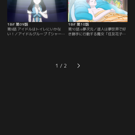
ネ」と二人の少年と1匹の猫が過ご
を振る観客達のいるライブハウスに
す日常が広がっていた。【提供：バ
辿り着いた。【提供：バンダイチャ
ンダイチャンネル】
ンネル】
18if 第09話
18if 第10話
第9話 アイドルはトイレにいかな
第10話 α夢次元／遥人は夢世界で好
い！／アイドルグループ『シャー
き勝手に行動する魔女「住友花子」
ク・レディ』のセンターを務める美
と出会う。突拍子もない彼女の行動
咲はグループ内でのいじめ、プロデ
や考え方に振り回され、遥人達は翻
ューサーからセクハラ、パパラッチ
弄されていく。【提供：バンダイチ
等に悩んでいた。そんな中、週刊誌
ャンネル】
に書かれたあらぬ噂を信じたストー
カーに襲われ眠り姫病になってしま
1
う。【提供：バンダイチャンネル】