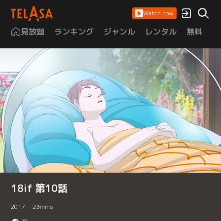
Watch now
見放題
ランキング
ジャンル
レンタル
無料
は
18if 第10話
2017
23
mins