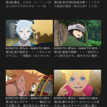
第3話 暴走、メタル・リー！！／ボ
第4話 男女対抗忍術合戦！！／クラ
ルトのクラスのメタル・リーは、と
ス担任の油女（あぶらめ）シノの提
ても努力家で優れた体術の使い手。
案で、男女のチームに分かれて屋上
だが緊張しやすい性格で、誰かに注
に設置されたフラッグを奪い合うこ
目されたりすると途端に実力を発揮
とになるボルトたち。早速、屋上に
できなくなる。そんなメタルにある
向かうボルトたち男子チームだが、
日クラスメイトの奈良（なら）シカ
途中に仕掛けられたトラップや、う
ダイが心無い一言を言ってしまう。
ちはサラダ、秋道（あきみち）チョ
悪気はなかったシカダイだが、翌
ウチョウを中心とした女子チームに
日、怒ったメタルがシカダイに戦い
行く手を阻まれ大苦戦する…。【提
を仕掛け…。【提供：バンダイチャ
供：バンダイチャンネル】
ンネル】
BORUTO-ボルト- NARUTO NEXT GENERATIONS 第005話
BORUTO-ボルト- NARUTO NEXT GENERATIONS 第006話
第5話 謎の転校生…！！／ボルトの
第6話 最後の授業…！！／担任のシ
クラスに、「音隠れ（おとがくれ）
ノに呼び出され、指示された場所ま
の里」から転入生がやってきた。ミ
でやってきたボルト、シカダイ、ミ
ツキという名のこの少年は、組み手
ツキ。いつもと様子の違うクラス担
の授業でイワベエを圧倒したり、難
任をいぶかしむボルトたちだが、そ
しい問題をあっさり解いたりとただ
んな三人に突然シノが襲い掛かる！
ならぬ才能を見せる。しかしミツキ
蟲（むし）を使った術を得意とする
は何を考えているのかわからないと
油女一族のシノは、「奇壊蟲（きか
ころがありボルトたちを困惑させて
いちゅう）」を放ち容赦ない攻撃を
ゆく。そんな中、校舎の修復工事を
仕掛けてくる…。【提供：バンダイ
していたひとりが急に…。【提供：
チャンネル】
バンダイチャンネル】
BORUTO-ボルト- NARUTO NEXT GENERATIONS 第007話
BORUTO-ボルト- NARUTO NEXT GENERATIONS 第008話
第7話 恋とポテチ…！！／最近たび
第8話 夢のお告げ／ボルトにしか見
たび感じる、姿の見えない相手から
えない歪んだチャクラの影に操ら