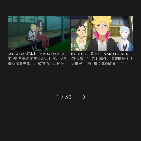
の熱視線に怯える（？）チョウチョ
れ、急に暴れ出した人々--はじめは
ウは、この気味の悪い相手を捕まえ
アカデミーの周辺だけで起こってい
てやろうと息巻く。そしてついに犯
た異変が、徐々に里中に広がり始め
人・隠蓑（かくれみの）マギレを捕
ていた--。そんなある晩ボルトは、
まえることに成功。だがマギレは、
謎の人物から不思議な瞳術（どうじ
実はチョウチョウのクラスの委員
ゅつ）を与えられる夢を見る。それ
長・筧（かけい）スミレのことが好
により、母・ヒナタの家系、日向
きでずっと彼女を見ていたのだっ
（ひゅうが）一族特有の能力であ
た…。【提供：バンダイチャンネ
る…。【提供：バンダイチャンネ
ル】
ル】
BORUTO-ボルト- NARUTO NEXT GENERATIONS 第009話
BORUTO-ボルト- NARUTO NEXT GENERATIONS 第010話
第9話 自分の証明／ボルトが、父や
第10話 ゴースト事件、捜査開始！！
祖父が見守る中、叔母のハナビと手
／自分にだけ見える謎の影に“ゴー
合わせすることになった。父に認め
スト”と名づけたボルトは、仲のよ
てもらうため果敢に戦うボルト。だ
いシカダイやミツキと協力して“ゴ
が、どんなにがんばっても白眼を発
ースト事件”を解決しようと張り切
動させることができず、覚醒した形
る。そんなボルトを陰ながら応援し
跡もないことがわかる。これまで見
ようと、シノが授業の一環として各
えていた歪んだチャクラのような影
自興味のある職場を見学するよう指
1
はすべて錯覚だったのではないかと
示。ボルトは、シカダイ、ミツキと
思い始めたボルトは、認めてもらう
ともに郵便配達員の仕事を間近で見
どころか、ウソをついたと…。【提
学しながら里中…。【提供：バンダ
供：バンダイチャンネル】
イチャンネル】