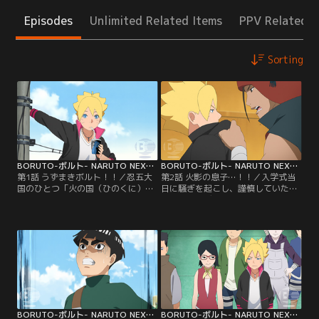
Episodes
Unlimited Related Items
PPV Related I
Sorting
BORUTO-ボルト- NARUTO NEXT GENERATIONS 第001話
BORUTO-ボルト- NARUTO NEXT GENERATIONS 第002話
第1話 うずまきボルト！！／忍五大
第2話 火影の息子…！！／入学式当
国のひとつ「火の国（ひのくに）」
日に騒ぎを起こし、謹慎していたボ
にある「木ノ葉隠れ（このはがく
ルトがアカデミーに初登校した。だ
れ）の里」--この里に住むうずまき
が、里の英雄と名高い七代目火影の
ボルトは、里長である七代目火影
息子でありながら、いきなり謹慎処
（ほかげ）・うずまきナルトを父に
分を受けたボルトにクラスメイトの
持つ少年だ。ある日ボルトは、不良
目は冷たい。そんな中ボルトはクラ
たちに絡まれていた少年・雷門デン
スメイトのひとり、結乃（ゆいの）
キを助ける。力も気も弱いデンキ
イワベエにケンカを売られる。イワ
は、不良たちばかりか自分の父親に
ベエは優れた戦闘センスを持ちなが
反発することもできないでいた…。
ら、素行の悪さが原因で…。【提
【提供：バンダイチャンネル】
供：バンダイチャンネル】
BORUTO-ボルト- NARUTO NEXT GENERATIONS 第003話
BORUTO-ボルト- NARUTO NEXT GENERATIONS 第004話