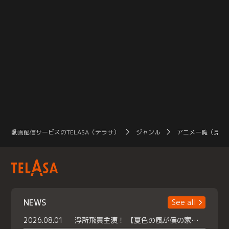
動画配信サービスのTELASA（テラサ）
ジャンル
アニメ一覧（見放
NEWS
See all
2026.08.01
浮所飛貴主演！ 【夏色の風が僕の家にやってきた】 本日よりテラサで独占配信スタート！