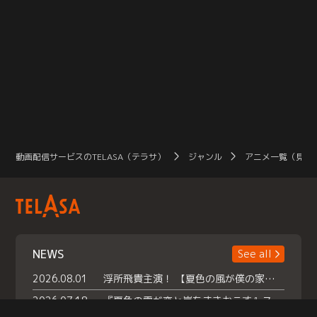
動画配信サービスのTELASA（テラサ）
ジャンル
アニメ一覧（見放
NEWS
See all
2026.08.01
浮所飛貴主演！ 【夏色の風が僕の家にやってきた】 本日よりテラサで独占配信スタート！
2026.07.18
『夏色の雲が恋と嵐をまきおこす』スペシャルメイキング 【Part1】2026年７月18日（土）23時30分～配信スタート！話題のシーンの裏側を大公開！豪華キャスト大集合！ 『武宮家 真夏の家族会議』開催！