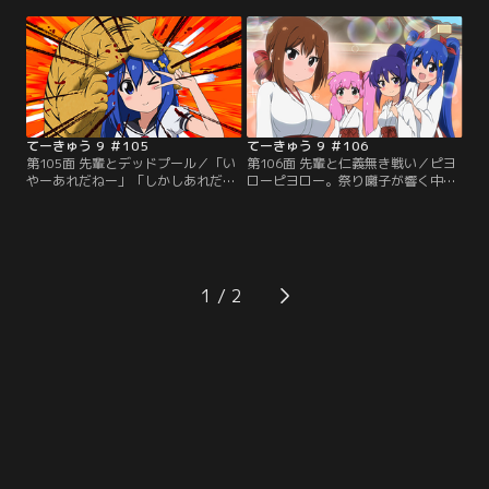
そして母親と一緒に偵察に行くこと
するかい？それとも僕にするか
に。そこはわりとマジで呪いが充満
い？」と聞かれたら、そりゃトマリ
した“YAKATA”と化していたのだっ
ンを……ゲフンゲフン。さてそんな
た！なすのは無事に帰ることができ
トマリンが手塩にかけて作った料
るのか！？【提供：バンダイチャン
理、はたしてまりもの口にあうのだ
ネル】
ろうか。【提供：バンダイチャンネ
ル】
てーきゅう 9 ＃105
てーきゅう 9 ＃106
第105面 先輩とデッドプール／「い
第106面 先輩と仁義無き戦い／ピヨ
やーあれだねー」「しかしあれだな
ローピヨロー。祭り囃子が響く中、
ー」なんて声が聞こえユリが振り返
テニス部の4人が巫女服に着替えて
ると、どうにもかなえやまりもの寸
神社の例大祭を手伝うぞ！真面目に
法がおかしい。どうやら目の錯覚ら
祭りの準備を手伝う4人。かなえが
しい。今回はそんな目の錯覚を活か
前世で培った重機の操縦テクを使っ
したお話。これからの3分間、あな
てついに会場が完成した！ってこれ
たの目は不思議な感覚に陥るので
祭りじゃなくてフェス会場じゃん！
1
す……たぶん。【提供：バンダイチ
【提供：バンダイチャンネル】
ャンネル】