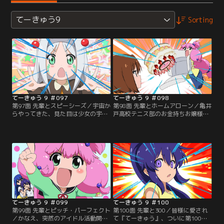
てーきゅう9
Sorting
てーきゅう 9 ＃097
てーきゅう 9 ＃098
第97面 先輩とスピーシーズ／宇宙か
第98面 先輩とホームアローン／亀井
らやってきた、見た目は少女の宇宙
戸高校テニス部のお金持ちお嬢様・
人・トマリン。今回は多くの謎に包
高宮なすのの誕生日が間近！新庄か
まれた彼女の1日に迫る。同居する
なえたちテニス部の面々は、思い思
まりもと一緒に朝ごはんを食べた彼
いのサプライズを仕込んでなすのの
女が向かった先は……！？【提供：
家に乗り込む。はたしてなすのを一
バンダイチャンネル】
番驚かせるのは誰なのか！？【提
供：バンダイチャンネル】
てーきゅう 9 ＃099
てーきゅう 9 ＃100
第99面 先輩とピッチ・パーフェクト
第100面 先輩と300／皆様に愛され
／かなえ、突然のアイドル活動開始
て『てーきゅう』、ついに第100面