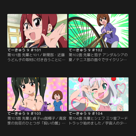
を宣言！すかさずツッコミを入れよ
を迎えることができました！！そこ
うとするテニス部1年生の押本ユリ
で、キャラクター人気投票の結果を
だが、なぜか止められてしまう。ユ
発表するよ！栄光の第1位に輝いた
リにとって、もっとも過酷な1日が
のは誰なのか！？オールキャスト総
幕を開けてしまった……。【提供：
出演でお贈りする夢の第100面にご
バンダイチャンネル】
期待☆【提供：バンダイチャンネ
ル】
てーきゅう 9 ＃101
てーきゅう 9 ＃102
第101面 先輩と101／新聞部・近藤
第102面 先輩と茄子 アンダルシアの
うどん子の取材に付き合うことにな
夏／テニス部の面々でサイクリング
ったユリとトマリン。まともな部活
に出かけることに。なすのが乗って
が見当たらない亀井戸高校にあっ
きた自転車がアレなら、まりもが乗
て、その筆頭のようなテニス部に
ってきた自転車は乗るにはちょっ
も、当然取材がやってきた。かなえ
と、いやだいぶハードなもの。かな
たちはここぞとばかりに張り切っち
えは……ていうかそれ自転車なの!?
ゃうぞ！テニス部紹介地獄の始まり
出発した4人が走るサイクリングロ
だ！！【提供：バンダイチャンネ
ードもまた、サイクリングに適して
ル】
いるのかどうかという道で……。
【提供：バンダイチャンネル】
てーきゅう 9 ＃103
てーきゅう 9 ＃104
第103面 先輩と貞子vs伽椰子／高宮
第104面 先輩とシェフ 三ツ星フード
家の別荘のひとつが「呪いの館」に
トラック始めました／宇宙人の少
なってしまった！なすのは、自分に
女・トマリンはまりもの家に同居し
取り憑く人形のナターリア＆和子、
ている。そんなトマリンに「ご飯に