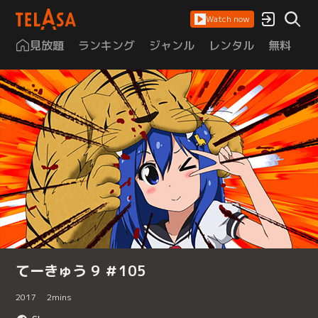
Watch now
見放題
ランキング
ジャンル
レンタル
無料
は
てーきゅう 9 ＃105
2017
2
mins