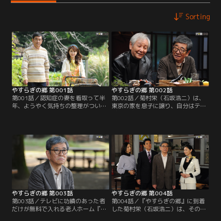
Sorting
やすらぎの郷 第001話
やすらぎの郷 第002話
第001話／認知症の妻を看取って半
第002話／菊村栄（石坂浩二）は、
年、ようやく気持ちの整理がついた
東京の家を息子に譲り、自分はテレ
脚本家の菊村栄（石坂浩二）は、生
ビに功績のあった者だけが無料で入
まれてから80年近く暮らしてきた東
れる老人ホーム『やすらぎの郷』に
京を離れる決意を固める。妻・律子
入居することを、中山保久（近藤正
（風吹ジュン）の墓前に花を手向
臣）に告げる。テレビ業界では時々
け、住職に遺言書を預けた栄はその
『やすらぎの郷』の噂が都市伝説の
晩、テレビの黄金期を共に築い
ように出回ることがあった。中山も
た“戦友”のディレクター、中山保久
耳にしたことはあったが、まさか本
（近藤正臣）と会うことを約束。
当に実在するとは…。半信半疑の中
山に…。
やすらぎの郷 第003話
やすらぎの郷 第004話
第003話／テレビに功績のあった者
第004話／『やすらぎの郷』に到着
だけが無料で入れる老人ホーム『や
した菊村栄（石坂浩二）は、その豪
すらぎの郷』への入居--、まるで夢
華さに目を見張る。シックな建物。