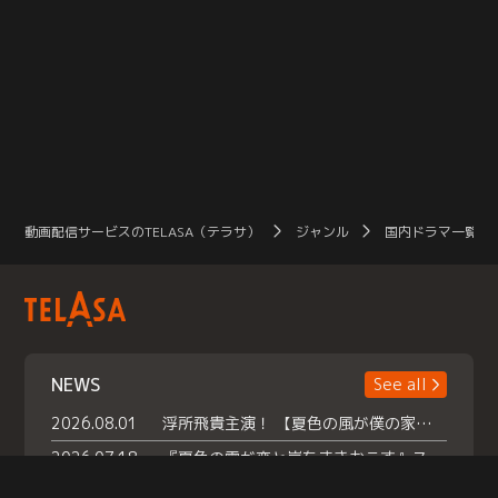
動画配信サービスのTELASA（テラサ）
ジャンル
国内ドラマ一覧（
NEWS
See all
2026.08.01
浮所飛貴主演！ 【夏色の風が僕の家にやってきた】 本日よりテラサで独占配信スタート！
2026.07.18
『夏色の雲が恋と嵐をまきおこす』スペシャルメイキング 【Part1】2026年７月18日（土）23時30分～配信スタート！話題のシーンの裏側を大公開！豪華キャスト大集合！ 『武宮家 真夏の家族会議』開催！
2026.07.15
救命医・遥（今田）の《心揺さぶる過去》や、 麻酔科医・権野（船越英一郎）の《謎多きプライベート》など… 《知られざるエピソード》を独占配信！