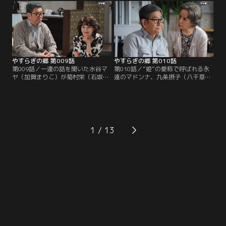
本を書いて欲しいと懇願してくる。
れなかった。栄から詳しい内容を聞
テーマは、かつてこの部屋に入居
かされたマロ（真野六郎／ミッキ
し、いまは亡き女優の栗山たかこと
ー・カーチス）と大納言（岩倉正臣
一緒に構想を練った「女の一生」。
／山本圭）も、高齢女性らしからぬ
大胆さに驚き、男には書けない話だ
との結論に至る。
やすらぎの郷 第009話
やすらぎの郷 第010話
第009話／一連の話を聞いた水谷マ
第010話／“姫”の愛称で呼ばれる永
ヤ（加賀まりこ）が菊村栄（石坂浩
遠のマドンナ、九条摂子（八千草
二）のヴィラを訪ねてくる。新たな
薫）が菊村栄（石坂浩二）に声をか
る不吉の到来を予感する栄に、マヤ
けてくる。摂子の存在は、テレビ界
は昔と少しも変わらず意地悪で、そ
で功を成した栄をして雲の上と崇め
のくせ不思議な説得力を含んだ言葉
る超大スターだ。緊張する栄に摂子
で部屋の模様替えを提案。さらに、
は、亡くなった入居者の形見として
三井路子（五月みどり）のストーリ
もらった古い絵を鑑定して欲しいと
1
ーにまつわる驚きの事実を栄に明か
頼む。作家の名前は横山大観！興味
す…！
を覚えた栄は私蔵の図録を手に摂子
のヴィラを訪ねる。