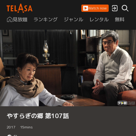
Watch now
見放題
ランキング
ジャンル
レンタル
無料
は
やすらぎの郷 第107話
2017
15
mins