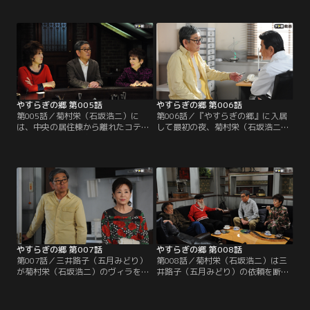
のような話を中山保久（近藤正臣）
眼下には海。天井の高いロビーには
に打ち明けた翌日、菊村栄（石坂浩
「Ars longa,vita brevis」（芸術は
二）は東京で最後の夜を迎える。し
永く、人生は短し）の扁額が掲げら
かし息子の一郎（水津聡）は仕事、
れていた。名倉みどり（草刈民代）
嫁の加奈子（森上千絵）は会合で不
と修平（名高達男）の理事長夫妻に
在。孫の梢（山本舞香）だけが家に
出迎えられた栄は…。
残り、加奈子が頼んだ出前を断って
夕飯を作ってくれるという。
やすらぎの郷 第005話
やすらぎの郷 第006話
第005話／菊村栄（石坂浩二）に
第006話／『やすらぎの郷』に入居
は、中央の居住棟から離れたコテー
して最初の夜、菊村栄（石坂浩二）
ジが用意される。夕方にはさっそ
は驚くほど気持ち良く深い眠りにつ
く、古い付き合いのマロこと真野六
く。目覚めもすっきり。ところが、
郎（ミッキー・カーチス）と、大納
朝だと思ってのぞいた時計はまだ午
言こと岩倉正臣（山本圭）が栄を来
前2時を指していた。不思議な気持
訪。3人はバー・カサブランカに移
ちでタバコに火をつける栄。する
動して旧交を温めることにする。栄
と、どこからともなく聞こえる猫の
は、入居者から「ハッピーちゃん」
声とともに、室内には不気味に動く
と呼ばれるバーテンダーの財前ゆか
影が…！？
り（松岡茉優）に…。
やすらぎの郷 第007話
やすらぎの郷 第008話
第007話／三井路子（五月みどり）
第008話／菊村栄（石坂浩二）は三
が菊村栄（石坂浩二）のヴィラを訪
井路子（五月みどり）の依頼を断る
ねてくる。歌手から女優へ転身し、
ものの、数日経っても路子が話した
栄の作品で賞を獲ったこともある路
「女の三つのターニング・ポイン
子は、栄に、自分を主役に舞台の台
ト」という驚くべき発想が頭から離