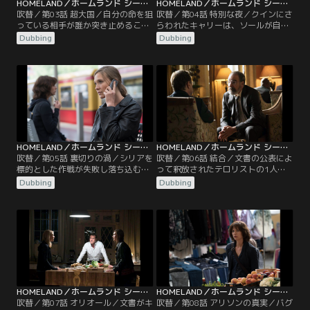
HOMELAND／ホームランド シーズン5 第03話／吹替
HOMELAND／ホームランド シーズン5 第04話／吹替
吹替／第03話 超大国／自分の命を狙
吹替／第04話 特別な夜／クインにさ
っている相手が誰か突き止めること
らわれたキャリーは、ソールが自分
にしたキャリー。デューリングの力
の殺害を指示したと知り、愕然とす
Dubbing
Dubbing
を借り、ヨナスと共に田舎に身を隠
る。一方、イスラエル人のエタイの
すが、そこで彼女が選択したのは究
家で過ぎ越しの祭りを共に祝ったソ
極の方法だった。一方、ソールは機
ールとアリソンは、新たな作戦を始
密文書の流出の後始末に追われなが
動すべくシリアのユーセフ将軍と会
らも次の作戦に向けて動き出し、ク
うことに。同じ頃、ハッカーのヌー
インは次の任務を実行すべく、連邦
マンは友人が機密文書をロシアに売
情報局のアストリッドに接触する。
ろうとしていることを知る。
HOMELAND／ホームランド シーズン5 第05話／吹替
HOMELAND／ホームランド シーズン5 第06話／吹替
吹替／第05話 裏切りの渦／シリアを
吹替／第06話 結合／文書の公表によ
標的とした作戦が失敗し落ち込むソ
って釈放されたテロリストの1人
ールだったが、そんな彼を陥れるべ
が、クインの運命を左右する。一
Dubbing
Dubbing
くある人物が罠を仕掛けようとして
方、キャリーは危険を冒してソール
いた。一方、キャリーは自分とクイ
に会い、機密文書を手に入れてくれ
ンの命を狙った真犯人を捜すべく連
と頼む。CIAに尾行されてると聞か
邦情報局のアストリッドに接触し、
されたソールはアダルを問いただす
ハッカーのヌーマンは殺された友人
が、逆にポリグラフ検査にかけると
の敵を討つためにネットでデモを呼
言われてしまう。そこで追い詰めら
びかけ、真実を暴こうとしていた。
れたソールは意外な行動に出る。
HOMELAND／ホームランド シーズン5 第07話／吹替
HOMELAND／ホームランド シーズン5 第08話／吹替
吹替／第07話 オリオール／文書がキ
吹替／第08話 アリソンの真実／バグ