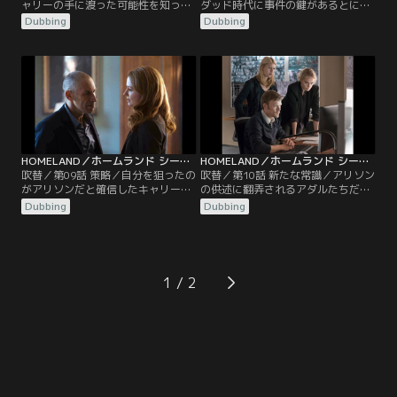
ャリーの手に渡った可能性を知って
ダッド時代に事件の鍵があるとにら
おびえるアリソンは、イヴァンに手
んだキャリーは当時を知るアリソン
Dubbing
Dubbing
を打つよう警告する。同じ頃、文書
に連絡を取る。キャリーとアリソ
を調べていたキャリーはその中にか
ン、そしてナザリの接点は2005年の
つての自分のコードネーム“オリオ
バグダッドにあった。一方、シリア
ール”という名前を見つけ、それを
へ向かうはずの聖戦士たちはなぜか
元にバグダッド時代の知人に連絡を
コソボに滞在していた。武器を調達
取るが…。一方、クインは聖戦士た
するのかと疑うクインだったが、事
ちからシリアへの道案内を頼まれ
態は予期せぬ方向へ進んでいく。
る。
HOMELAND／ホームランド シーズン5 第09話／吹替
HOMELAND／ホームランド シーズン5 第10話／吹替
吹替／第09話 策略／自分を狙ったの
吹替／第10話 新たな常識／アリソン
がアリソンだと確信したキャリー
の供述に翻弄されるアダルたちだっ
は、ソールに助けを求める。ソール
たが、そんな中クインの衝撃的な映
Dubbing
Dubbing
はキャリーの話を信じることができ
像と共に恐ろしいメッセージが届
ず、苦悩するが…。一方、聖戦士た
く。キャリーたちはクインの居場所
ちに連れられてドイツに戻ったクイ
を探ろうとするが…。一方、ローラ
ンは恐ろしい計画が進んでいること
たちは文書公表の余波で釈放された
を知る。何とか事態を打開しようと
囚人の1人を説得し、国を訴えさせ
1
するクインは、聖戦士の1人である
ようとしていた。だが、彼の話を聞
カシムに目をつける。
くうちにある計画の存在を知ってし
まう。