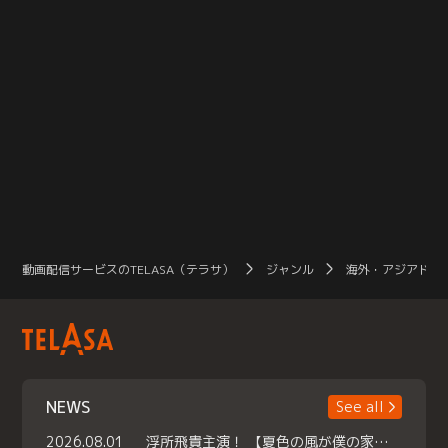
動画配信サービスのTELASA（テラサ）
ジャンル
海外・アジアドラ
NEWS
See all
2026.08.01
浮所飛貴主演！ 【夏色の風が僕の家にやってきた】 本日よりテラサで独占配信スタート！