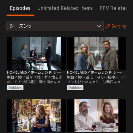
Episodes
Unlimited Related Items
PPV Related I
シーズン5
Sorting
HOMELAND／ホームランド シーズン5 第01話／吹替
HOMELAND／ホームランド シーズン5 第02話／吹替
吹替／第01話 新天地／新天地を求
吹替／第02話 もてなしの精神／レバ
め、ドイツの財団に職を得たキャリ
ノンを訪れたキャリーは難民キャン
ー。CIAとの決別を誓った彼女だっ
プを統率するヒズボラの司令官と会
Dubbing
Dubbing
たが、財団のトップがレバノンの難
うことになる。デューリングのため
民キャンプに行くと言い出す。一
に、安全を確保しようとするキャリ
方、CIAのベルリン支局ではドイツ
ーだったが…。一方、機密文書を公
との共同作戦に関する機密文書の漏
表したローラはドイツ連邦情報局か
えい騒ぎが起きていた。ヨーロッパ
ら目をつけられることに。CIAは、
担当部長となっていたソールは事態
データ漏えいを巡って、ドイツから
を収拾すべく現地へ飛ぶが…。
幹部職員の処分を迫られていた。