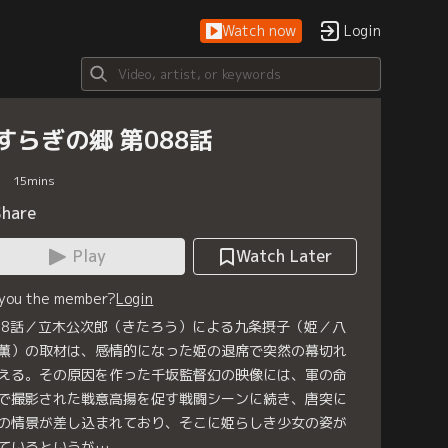
Watch now
Login
すらぎの郷 第088話
15
mins
Share
Play
Watch Later
 you the member?
Login
88話／立木公次郎（きたろう）による九条摂子（姫／八
薫）の取材は、感情的になった姫の退席で突然の幕切れ
える。その原因を作った千坂監督幻の映像には、軍の命
で撮影された戦意高揚を促す戦闘シーンに続き、唐突に
の情景が差し込まれており、そこに姫らしき少女の姿が
ているというが…。