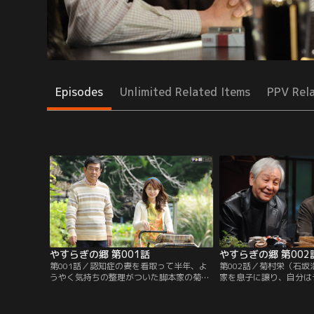
Episodes
Unlimited Related Items
PPV Rel
やすらぎの郷 第001話
やすらぎの郷 第002
第001話／認知症の妻を看取って半年、よ
第002話／菊村栄（石
うやく気持ちの整理がついた脚本家の菊村
家を息子に譲り、自分は
栄（石坂浩二）は、生まれてから80年近く
った者だけが無料で入れ
暮らしてきた東京を離れる決意を固める。
すらぎの郷』に入居する
妻・律子（風吹ジュン）の墓前に花を手向
（近藤正臣）に告げる。