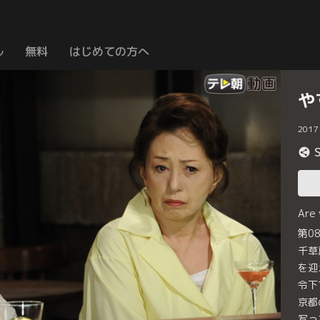
ル
無料
はじめての方へ
や
2017
Are
第0
千草
を迎
令下
京都
写っ