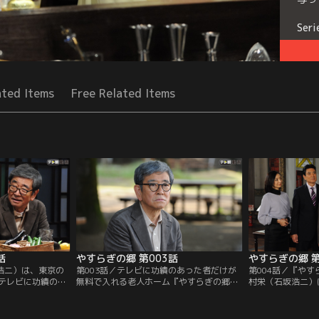
Seri
ated Items
Free Related Items
話
やすらぎの郷 第003話
やすらぎの郷 第
坂浩二）は、東京の
第003話／テレビに功績のあった者だけが
第004話／『や
テレビに功績のあ
無料で入れる老人ホーム『やすらぎの郷』
村栄（石坂浩二）
る老人ホーム『や
への入居--、まるで夢のような話を中山保
張る。シックな建
ことを、中山保久
久（近藤正臣）に打ち明けた翌日、菊村栄
高いロビーには「Ars 
テレビ業界では
（石坂浩二）は東京で最後の夜を迎える。
（芸術は永く、人