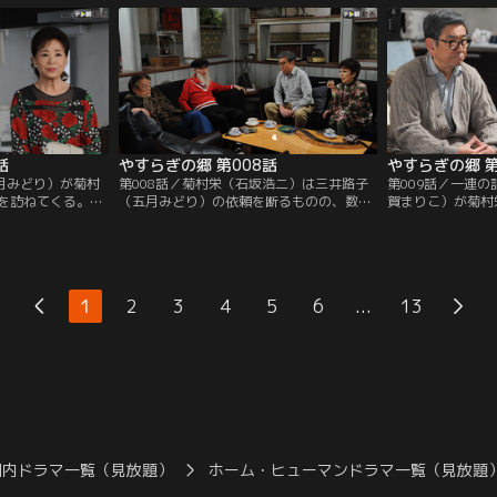
噂が都市伝説のよ
しかし息子の一郎（水津聡）は仕事、嫁の
られていた。名倉
。中山も耳にした
加奈子（森上千絵）は会合で不在。孫の梢
平（名高達男）の
本当に実在すると
（山本舞香）だけが家に残り、加奈子が頼
た栄は…。
…。
んだ出前を断って夕飯を作ってくれるとい
う。
話
やすらぎの郷 第008話
やすらぎの郷 第
五月みどり）が菊村
第008話／菊村栄（石坂浩二）は三井路子
第009話／一連
を訪ねてくる。歌
（五月みどり）の依頼を断るものの、数日
賀まりこ）が菊村
の作品で賞を獲っ
経っても路子が話した「女の三つのターニ
を訪ねてくる。新
に、自分を主役に
ング・ポイント」という驚くべき発想が頭
する栄に、マヤは
いと懇願してく
から離れなかった。栄から詳しい内容を聞
悪で、そのくせ不
の部屋に入居し、
かされたマロ（真野六郎／ミッキー・カー
葉で部屋の模様替
かこと一緒に構想
チス）と大納言（岩倉正臣／山本圭）も、
路子（五月みどり
...
1
2
3
4
5
6
13
高齢女性らしからぬ大胆さに驚き、男には
る驚きの事実を栄
書けない話だとの結論に至る。
国内ドラマ一覧（見放題）
ホーム・ヒューマンドラマ一覧（見放題