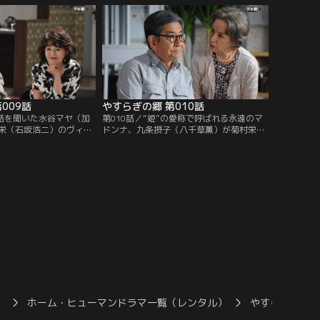
みどり（草刈民代）と修
来訪。3人はバー・カサブランカに移動し
理事長夫妻に出迎えられ
て旧交を温めることにする。栄は、入居者
から「ハッピーちゃん」と呼ばれるバーテ
ンダーの財前ゆかり（松岡茉優）に…。
009話
やすらぎの郷 第010話
の話を聞いた水谷マヤ（加
第010話／“姫”の愛称で呼ばれる永遠のマ
栄（石坂浩二）のヴィラ
ドンナ、九条摂子（八千草薫）が菊村栄
たなる不吉の到来を予感
（石坂浩二）に声をかけてくる。摂子の存
昔と少しも変わらず意地
在は、テレビ界で功を成した栄をして雲の
思議な説得力を含んだ言
上と崇める超大スターだ。緊張する栄に摂
えを提案。さらに、三井
子は、亡くなった入居者の形見としてもら
）のストーリーにまつわ
った古い絵を鑑定して欲しいと頼む。作家
に明かす…！
の名前は横山大観！興味を覚えた栄は私蔵
の図録を手に摂子のヴィラを訪ねる。
）
ホーム・ヒューマンドラマ一覧（レンタル）
やすらぎの郷