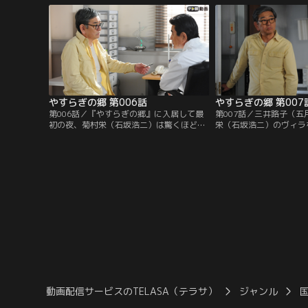
け、住職に遺言書を預けた栄はその晩、テ
時々『やすらぎの郷』の
レビの黄金期を共に築いた“戦友”のディレ
うに出回ることがあった
クター、中山保久（近藤正臣）と会うこと
ことはあったが、まさか
を約束。
は…。半信半疑の中山に
やすらぎの郷 第006話
やすらぎの郷 第007
第006話／『やすらぎの郷』に入居して最
第007話／三井路子（
初の夜、菊村栄（石坂浩二）は驚くほど気
栄（石坂浩二）のヴィラ
持ち良く深い眠りにつく。目覚めもすっき
手から女優へ転身し、栄
り。ところが、朝だと思ってのぞいた時計
たこともある路子は、栄
はまだ午前2時を指していた。不思議な気
舞台の台本を書いて欲し
持ちでタバコに火をつける栄。すると、ど
る。テーマは、かつてこ
こからともなく聞こえる猫の声とともに、
いまは亡き女優の栗山た
室内には不気味に動く影が…！？
を練った「女の一生」。
動画配信サービスのTELASA（テラサ）
ジャンル