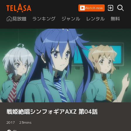
Watch now
見放題
ランキング
ジャンル
レンタル
無料
は
戦姫絶唱シンフォギアAXZ 第04話
2017
23
mins