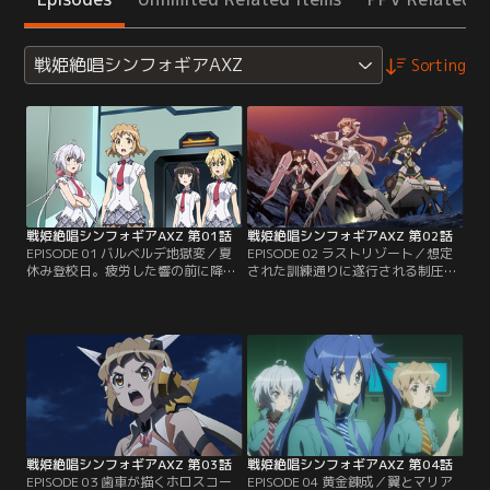
戦姫絶唱シンフォギアAXZ
Sorting
戦姫絶唱シンフォギアAXZ 第01話
戦姫絶唱シンフォギアAXZ 第02話
EPISODE 01 バルベルデ地獄変／夏
EPISODE 02 ラストリゾート／想定
休み登校日。疲労した響の前に降り
された訓練通りに遂行される制圧任
立つヘリは、シンフォギア装者たち
務。だが、その果てに顕現したのは
を新たな戦いへと誘うべく回転翼を
想定外の異常事態。邪神にして蛇
とどろかせた。舞台は、南米の軍事
身、ヨナルデパズトーリを模した
政権国家バルベルデ。アルカ・ノイ
「神の力」であった。映像データを
ズを保有し、自国民に対して不当な
守るため、マリアはたしかに「神の
弾圧を行うバルベルデ政府に対し
力」を螺旋に抉ったが、埒外の現象
て、国連直轄の超常災害対策機動部
によって「無かったこと」に貶めら
タスクフォースS.O.N.G.は…。【提
れてしまう。一方、響、翼、クリス
供：バンダイチャンネル】
は、訪れた小さな村に…。【提供：
バンダイチャンネル】
戦姫絶唱シンフォギアAXZ 第03話
戦姫絶唱シンフォギアAXZ 第04話
EPISODE 03 歯車が描くホロスコー
EPISODE 04 黄金錬成／翼とマリア