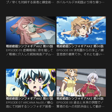
プ／早くも対峙する装者と錬金術
がバルベルデ共和国より持ち帰った
師。そして舞台は日本へ。私立リデ
機密資料を解読するため、長野県松
ィアン音楽院の二学期が始まったも
代にある国土安全保障の要、風鳴機
のの、終わらない夏休みの宿題とク
関本部を訪れるS.O.N.G.の面々。装
リスに突きつけられた残酷な選択に
者たちは周辺の警戒任務にあたるも
胸を痛める響の表情は浮かなかっ
のの、最後のLiNKERを使い切り、
た。バルベルデ政府が保有していた
シンフォギアを纏えないマリア、
機密資料を手に、遅れて帰国する翼
調、切歌は焦りを隠せなかった。一
とマリア。そこに襲いかかるはカリ
方、パヴァリア光明結社の錬金術師
オストロとプレラーティ。【提供：
たちも…。【提供：バンダイチャン
バンダイチャンネル】
ネル】
戦姫絶唱シンフォギアAXZ 第05話
戦姫絶唱シンフォギアAXZ 第06話
EPISODE 05 虚構戦域に命を賭して
EPISODE 06 決死圏からの浮上／錬
／戦場に介入した統制局長アダム・
金思想の最果てか、それとも遠い日
ヴァイスハウプトは、わずかばかり
の屈辱を雪ぐためか。完全を希求す
の黄金を錬成するついでに装者必殺
るサンジェルマンは、巨大アルカ・
の鉄槌を振り下ろす。絶体絶命の響
ノイズを伴って強襲してくる。装者
たちを救ったのは、LiNKERを介さ
連携による対応で、あっけないほど
ずにギアを纏ったマリアたち。だ
脆く崩れる巨大アルカ・ノイズ。だ
が、国土安全保障の要である風鳴機
がそれは罠。分裂した個体がそれぞ
関本部は跡形もなく消失してしまう
れに侵攻する分断作戦であった。
のであった。【提供：バンダイチャ
LiNKER完成のために足りない最後
ンネル】
の欠片…。【提供：バンダイチャン
ネル】
戦姫絶唱シンフォギアAXZ 第07話
戦姫絶唱シンフォギアAXZ 第08話
EPISODE 07 ARCANA No.00／爆心
EPISODE 08 過去と未来の狭間で／
地にて対峙するシンフォギア装者と
賢者の石への対抗手段として動き出
錬金術師。いわれなき理由に踏み躙
す、シンフォギア強化計画。愚者の