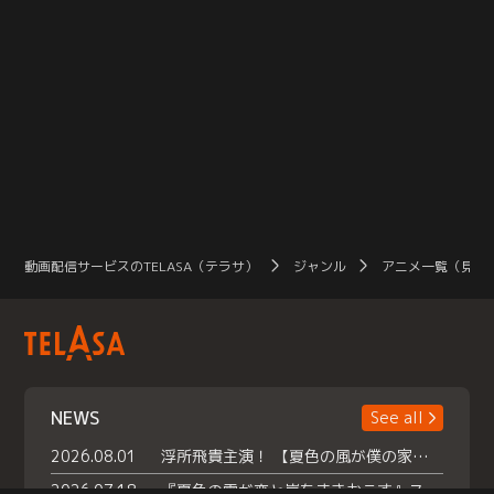
動画配信サービスのTELASA（テラサ）
ジャンル
アニメ一覧（見放
NEWS
See all
2026.08.01
浮所飛貴主演！ 【夏色の風が僕の家にやってきた】 本日よりテラサで独占配信スタート！
2026.07.18
『夏色の雲が恋と嵐をまきおこす』スペシャルメイキング 【Part1】2026年７月18日（土）23時30分～配信スタート！話題のシーンの裏側を大公開！豪華キャスト大集合！ 『武宮家 真夏の家族会議』開催！