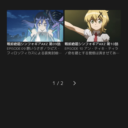
られた過去を持つサンジェルマン
石さえあればと期待する装者たちで
は、殴り合いより話し合いをと呼び
あったが、弦十郎の面持ちは厳し
かける響の言葉を拒絶するが、響も
い。一方、調と切歌のユニゾンに敗
また、サンジェルマンと同様の傷を
退したプレラーティのダメージは存
隠しているからこそ簡単には折れな
外に大きく、サンジェルマンも祭壇
い。月遺跡の掌握のため、サンジェ
設置の儀式に追われるため、カリオ
ルマンたちが求める通称「神の
ストロは単騎出撃を決意。【提供：
力」。【提供：バンダイチャンネ
バンダイチャンネル】
ル】
戦姫絶唱シンフォギアAXZ 第09話
戦姫絶唱シンフォギアAXZ 第10話
EPISODE 09 碧いうさぎ／ラピス・
EPISODE 10 アン・ティキ・ティラ
フィロソフィカスによる抜剣封殺へ
／命を礎とする覚悟は済ませてあ
の対抗手段--絆のユニゾン。装者た
る。だが、志を踏み躙られるのは果
ちの連携練度が進む中、調だけが上
たして。求めた理想の為だとして
手くいかず、焦りを募らせる。その
も、アダムとティキの言葉はサンジ
時、神社本庁を通じて神の力に関す
ェルマンの心を苛む。S.O.N.G.は神
るひとつの情報がもたらされる。曰
社本庁との連携によって、パヴァリ
く、神出ずる門の伝承。早速現地に
ア光明結社の作戦を、レイラインよ
1
てS.O.N.G.による調査が開始する。
り引きずり出した星の命による「神
一方、仲間に犠牲を強いるやり方
の力」の具現化と看破。【提供：バ
に…。【提供：バンダイチャンネ
ンダイチャンネル】
ル】