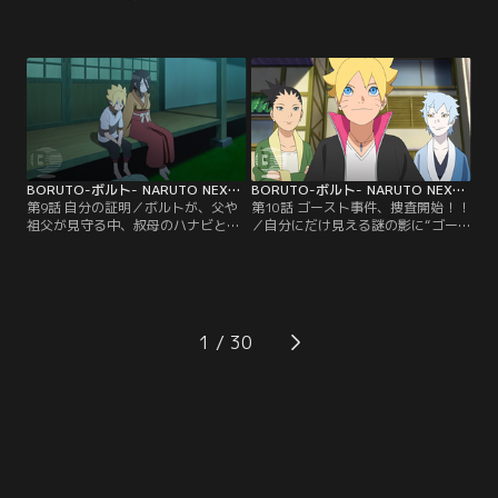
の熱視線に怯える（？）チョウチョ
れ、急に暴れ出した人々--はじめは
ウは、この気味の悪い相手を捕まえ
アカデミーの周辺だけで起こってい
てやろうと息巻く。そしてついに犯
た異変が、徐々に里中に広がり始め
人・隠蓑（かくれみの）マギレを捕
ていた--。そんなある晩ボルトは、
まえることに成功。だがマギレは、
謎の人物から不思議な瞳術（どうじ
実はチョウチョウのクラスの委員
ゅつ）を与えられる夢を見る。それ
長・筧（かけい）スミレのことが好
により、母・ヒナタの家系、日向
きでずっと彼女を見ていたのだっ
（ひゅうが）一族特有の能力であ
た…。【提供：バンダイチャンネ
る…。【提供：バンダイチャンネ
ル】
ル】
BORUTO-ボルト- NARUTO NEXT GENERATIONS 第009話
BORUTO-ボルト- NARUTO NEXT GENERATIONS 第010話
第9話 自分の証明／ボルトが、父や
第10話 ゴースト事件、捜査開始！！
祖父が見守る中、叔母のハナビと手
／自分にだけ見える謎の影に“ゴー
合わせすることになった。父に認め
スト”と名づけたボルトは、仲のよ
てもらうため果敢に戦うボルト。だ
いシカダイやミツキと協力して“ゴ
が、どんなにがんばっても白眼を発
ースト事件”を解決しようと張り切
動させることができず、覚醒した形
る。そんなボルトを陰ながら応援し
跡もないことがわかる。これまで見
ようと、シノが授業の一環として各
えていた歪んだチャクラのような影
自興味のある職場を見学するよう指
1
はすべて錯覚だったのではないかと
示。ボルトは、シカダイ、ミツキと
思い始めたボルトは、認めてもらう
ともに郵便配達員の仕事を間近で見
どころか、ウソをついたと…。【提
学しながら里中…。【提供：バンダ
供：バンダイチャンネル】
イチャンネル】