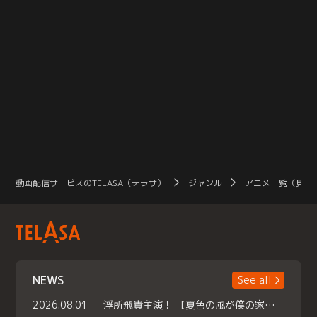
動画配信サービスのTELASA（テラサ）
ジャンル
アニメ一覧（見放
NEWS
See all
2026.08.01
浮所飛貴主演！ 【夏色の風が僕の家にやってきた】 本日よりテラサで独占配信スタート！