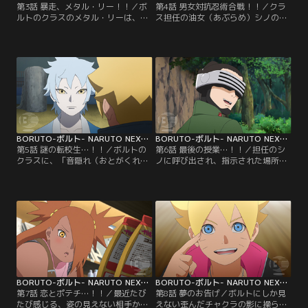
第3話 暴走、メタル・リー！！／ボ
第4話 男女対抗忍術合戦！！／クラ
ルトのクラスのメタル・リーは、と
ス担任の油女（あぶらめ）シノの提
ても努力家で優れた体術の使い手。
案で、男女のチームに分かれて屋上
だが緊張しやすい性格で、誰かに注
に設置されたフラッグを奪い合うこ
目されたりすると途端に実力を発揮
とになるボルトたち。早速、屋上に
できなくなる。そんなメタルにある
向かうボルトたち男子チームだが、
日クラスメイトの奈良（なら）シカ
途中に仕掛けられたトラップや、う
ダイが心無い一言を言ってしまう。
ちはサラダ、秋道（あきみち）チョ
悪気はなかったシカダイだが、翌
ウチョウを中心とした女子チームに
日、怒ったメタルがシカダイに戦い
行く手を阻まれ大苦戦する…。【提
を仕掛け…。【提供：バンダイチャ
供：バンダイチャンネル】
ンネル】
BORUTO-ボルト- NARUTO NEXT GENERATIONS 第005話
BORUTO-ボルト- NARUTO NEXT GENERATIONS 第006話
第5話 謎の転校生…！！／ボルトの
第6話 最後の授業…！！／担任のシ
クラスに、「音隠れ（おとがくれ）
ノに呼び出され、指示された場所ま
の里」から転入生がやってきた。ミ
でやってきたボルト、シカダイ、ミ
ツキという名のこの少年は、組み手
ツキ。いつもと様子の違うクラス担
の授業でイワベエを圧倒したり、難
任をいぶかしむボルトたちだが、そ
しい問題をあっさり解いたりとただ
んな三人に突然シノが襲い掛かる！
ならぬ才能を見せる。しかしミツキ
蟲（むし）を使った術を得意とする
は何を考えているのかわからないと
油女一族のシノは、「奇壊蟲（きか
ころがありボルトたちを困惑させて
いちゅう）」を放ち容赦ない攻撃を
ゆく。そんな中、校舎の修復工事を
仕掛けてくる…。【提供：バンダイ
していたひとりが急に…。【提供：
チャンネル】
バンダイチャンネル】
BORUTO-ボルト- NARUTO NEXT GENERATIONS 第007話
BORUTO-ボルト- NARUTO NEXT GENERATIONS 第008話
第7話 恋とポテチ…！！／最近たび
第8話 夢のお告げ／ボルトにしか見
たび感じる、姿の見えない相手から
えない歪んだチャクラの影に操ら