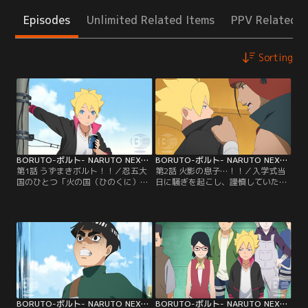
Episodes
Unlimited Related Items
PPV Related I
Sorting
BORUTO-ボルト- NARUTO NEXT GENERATIONS 第001話
BORUTO-ボルト- NARUTO NEXT GENERATIONS 第002話
第1話 うずまきボルト！！／忍五大
第2話 火影の息子…！！／入学式当
国のひとつ「火の国（ひのくに）」
日に騒ぎを起こし、謹慎していたボ
にある「木ノ葉隠れ（このはがく
ルトがアカデミーに初登校した。だ
れ）の里」--この里に住むうずまき
が、里の英雄と名高い七代目火影の
ボルトは、里長である七代目火影
息子でありながら、いきなり謹慎処
（ほかげ）・うずまきナルトを父に
分を受けたボルトにクラスメイトの
持つ少年だ。ある日ボルトは、不良
目は冷たい。そんな中ボルトはクラ
たちに絡まれていた少年・雷門デン
スメイトのひとり、結乃（ゆいの）
キを助ける。力も気も弱いデンキ
イワベエにケンカを売られる。イワ
は、不良たちばかりか自分の父親に
ベエは優れた戦闘センスを持ちなが
反発することもできないでいた…。
ら、素行の悪さが原因で…。【提
【提供：バンダイチャンネル】
供：バンダイチャンネル】
BORUTO-ボルト- NARUTO NEXT GENERATIONS 第003話
BORUTO-ボルト- NARUTO NEXT GENERATIONS 第004話