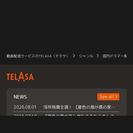
動画配信サービスのTELASA（テラサ）
ジャンル
国内ドラマ一覧（
NEWS
See all
2026.08.01
浮所飛貴主演！ 【夏色の風が僕の家にやってきた】 本日よりテラサで独占配信スタート！
2026.07.18
『夏色の雲が恋と嵐をまきおこす』スペシャルメイキング 【Part1】2026年７月18日（土）23時30分～配信スタート！話題のシーンの裏側を大公開！豪華キャスト大集合！ 『武宮家 真夏の家族会議』開催！
2026.07.15
救命医・遥（今田）の《心揺さぶる過去》や、 麻酔科医・権野（船越英一郎）の《謎多きプライベート》など… 《知られざるエピソード》を独占配信！