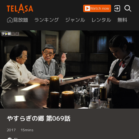
Watch now
見放題
ランキング
ジャンル
レンタル
無料
は
やすらぎの郷 第069話
2017
15
mins