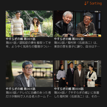
Sorting
やすらぎの郷 第001話
やすらぎの郷 第002話
第001話／認知症の妻を看取って半
第002話／菊村栄（石坂浩二）は、
年、ようやく気持ちの整理がついた
東京の家を息子に譲り、自分はテレ
脚本家の菊村栄（石坂浩二）は、生
ビに功績のあった者だけが無料で入
まれてから80年近く暮らしてきた東
れる老人ホーム『やすらぎの郷』に
京を離れる決意を固める。妻・律子
入居することを、中山保久（近藤正
（風吹ジュン）の墓前に花を手向
臣）に告げる。テレビ業界では時々
け、住職に遺言書を預けた栄はその
『やすらぎの郷』の噂が都市伝説の
晩、テレビの黄金期を共に築い
ように出回ることがあった。中山も
た“戦友”のディレクター、中山保久
耳にしたことはあったが、まさか本
（近藤正臣）と会うことを約束。
当に実在するとは…。半信半疑の中
山に…。
やすらぎの郷 第003話
やすらぎの郷 第004話
第003話／テレビに功績のあった者
第004話／『やすらぎの郷』に到着
だけが無料で入れる老人ホーム『や
した菊村栄（石坂浩二）は、その豪
すらぎの郷』への入居--、まるで夢
華さに目を見張る。シックな建物。
のような話を中山保久（近藤正臣）
眼下には海。天井の高いロビーには