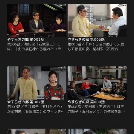
に打ち明けた翌日、菊村栄（石坂浩
「Ars longa,vita brevis」（芸術は
二）は東京で最後の夜を迎える。し
永く、人生は短し）の扁額が掲げら
かし息子の一郎（水津聡）は仕事、
れていた。名倉みどり（草刈民代）
嫁の加奈子（森上千絵）は会合で不
と修平（名高達男）の理事長夫妻に
在。孫の梢（山本舞香）だけが家に
出迎えられた栄は…。
残り、加奈子が頼んだ出前を断って
夕飯を作ってくれるという。
やすらぎの郷 第005話
やすらぎの郷 第006話
第005話／菊村栄（石坂浩二）に
第006話／『やすらぎの郷』に入居
は、中央の居住棟から離れたコテー
して最初の夜、菊村栄（石坂浩二）
ジが用意される。夕方にはさっそ
は驚くほど気持ち良く深い眠りにつ
く、古い付き合いのマロこと真野六
く。目覚めもすっきり。ところが、
郎（ミッキー・カーチス）と、大納
朝だと思ってのぞいた時計はまだ午
言こと岩倉正臣（山本圭）が栄を来
前2時を指していた。不思議な気持
訪。3人はバー・カサブランカに移
ちでタバコに火をつける栄。する
動して旧交を温めることにする。栄
と、どこからともなく聞こえる猫の
は、入居者から「ハッピーちゃん」
声とともに、室内には不気味に動く
と呼ばれるバーテンダーの財前ゆか
影が…！？
り（松岡茉優）に…。
やすらぎの郷 第007話
やすらぎの郷 第008話
第007話／三井路子（五月みどり）
第008話／菊村栄（石坂浩二）は三
が菊村栄（石坂浩二）のヴィラを訪
井路子（五月みどり）の依頼を断る
ねてくる。歌手から女優へ転身し、
ものの、数日経っても路子が話した
栄の作品で賞を獲ったこともある路
「女の三つのターニング・ポイン
子は、栄に、自分を主役に舞台の台
ト」という驚くべき発想が頭から離
本を書いて欲しいと懇願してくる。
れなかった。栄から詳しい内容を聞