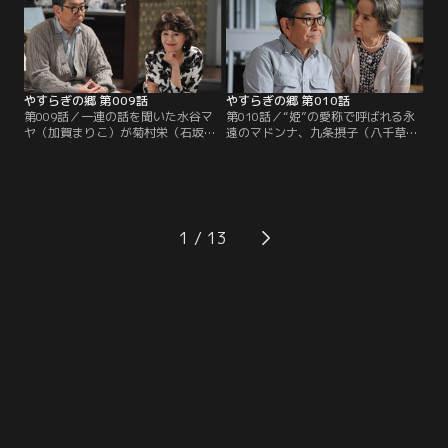
テーマは、かつてこの部屋に入居
かされたマロ（真野六郎／ミッキ
し、いまは亡き女優の栗山たかこと
ー・カーチス）と大納言（岩倉正臣
一緒に構想を練った「女の一生」。
／山本圭）も、高齢女性らしからぬ
大胆さに驚き、男には書けない話だ
との結論に至る。
やすらぎの郷 第009話
やすらぎの郷 第010話
第009話／一連の話を聞いた水谷マ
第010話／“姫”の愛称で呼ばれる永
ヤ（加賀まりこ）が菊村栄（石坂浩
遠のマドンナ、九条摂子（八千草
二）のヴィラを訪ねてくる。新たな
薫）が菊村栄（石坂浩二）に声をか
る不吉の到来を予感する栄に、マヤ
けてくる。摂子の存在は、テレビ界
は昔と少しも変わらず意地悪で、そ
で功を成した栄をして雲の上と崇め
のくせ不思議な説得力を含んだ言葉
る超大スターだ。緊張する栄に摂子
で部屋の模様替えを提案。さらに、
は、亡くなった入居者の形見として
三井路子（五月みどり）のストーリ
もらった古い絵を鑑定して欲しいと
1
ーにまつわる驚きの事実を栄に明か
頼む。作家の名前は横山大観！興味
す…！
を覚えた栄は私蔵の図録を手に摂子
のヴィラを訪ねる。