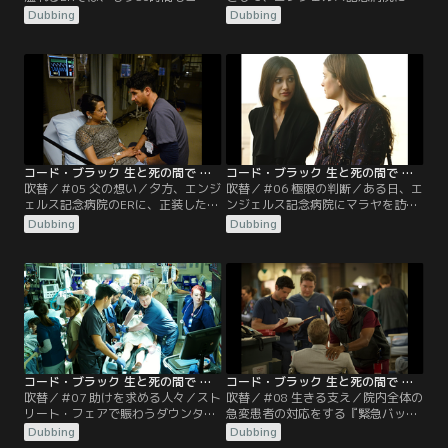
ド・ブラックが続いており、研修医
用されたガスリーの息子コール。初
Dubbing
Dubbing
たちはシフトが終わっても帰れな
日の院内見学に訪れているさなか、
い。そんな中、交通事故で2人の兄
ERには、住宅火災によって熱傷を負
弟が運び込まれる。
った3人が運ばれてくる。
コード・ブラック 生と死の間で シーズン1 第05話／吹替
コード・ブラック 生と死の間で シーズン1 第06話／吹替
吹替／＃05 父の想い／夕方、エンジ
吹替／＃06 極限の判断／ある日、エ
ェルス記念病院のERに、正装した高
ンジェルス記念病院にマラヤを訪ね
齢の男性が呼吸困難を起こした妻を
てきたカーラ。かつてマラヤの先輩
Dubbing
Dubbing
運び込む。午後から少し調子が悪か
研修医であり、同性愛相手の恋人で
ったが、呼吸困難に陥ったのは30分
もあった。カーラは体の痛みを訴
ほど前だという。
え、マラヤに診察を依頼。
コード・ブラック 生と死の間で シーズン1 第07話／吹替
コード・ブラック 生と死の間で シーズン1 第08話／吹替
吹替／＃07 助けを求める人々／スト
吹替／＃08 生きる支え／院内全体の
リート・フェアで賑わうダウンタウ
急変患者の対応をする『緊急バッグ
ンに車が突っ込み、多数の死傷者が
当番』に、クリスタがなった夜。ER
Dubbing
Dubbing
出た。その被害者が次々と運びこま
には、低体温症に陥った若い男女の