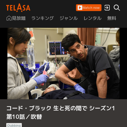
Watch now
見放題
ランキング
ジャンル
レンタル
無料
は
コード・ブラック 生と死の間で シーズン1
第10話／吹替
Dubbing