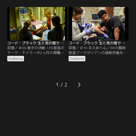
れ、エンジェルス記念病院のERはた
カップル、キリアンとソフィーがヘ
ちまちコード・ブラックに。
リで搬送されてくる。
コード・ブラック 生と死の間で シーズン1 第09話／吹替
コード・ブラック 生と死の間で シーズン1 第10話／吹替
吹替／＃09 息子の決断／ER部長の
吹替／＃10 支えあう心／ERの臨時
マーク・テイラーが2ヵ月の停職処
部長ジーナがリアンの過剰労働を注
分を受けることに。代理でやって来
意している中、エンジェルス記念病
Dubbing
Dubbing
たのはテイラーよりも随分若い女部
院には、不審な救急車が到着。ジェ
長、ジーナ・ペレロ。超高学歴で、
シーと研修医たちが出迎えても、な
かなり仕事もできそう。
ぜか誰も降りてこない。
1