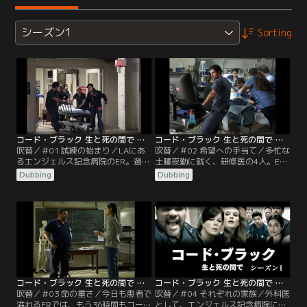
シーズン1
Sorting
コード・ブラック 生と死の間で シーズン1 第01話／吹替
コード・ブラック 生と死の間で シーズン1 第02話／吹替
吹替／＃01 試練の始まり／LAにあ
吹替／＃02 希望への手当て／多忙な
るエンジェルス記念病院のER。過酷
土曜夜勤に就く、研修医の4人。ER
な救急医療現場に、研修医1年目の
には早速、車同士の事故で負傷し
Dubbing
Dubbing
新米医師たちがやって来る。研修医
た、それぞれの運転手が運ばれてく
たちが到着して間もなく、さっそく
る。ひとりは中年男性ジェイク、も
瀕死の患者が到着する。
うひとりは若い女性ローラ。
コード・ブラック 生と死の間で シーズン1 第03話／吹替
コード・ブラック 生と死の間で シーズン1 第04話／吹替
吹替／＃03 命の重さ／今日も患者で
吹替／＃04 それぞれの家族／外科医
溢れるERでは、もう36時間もコー
として、エンジェルス記念病院に採