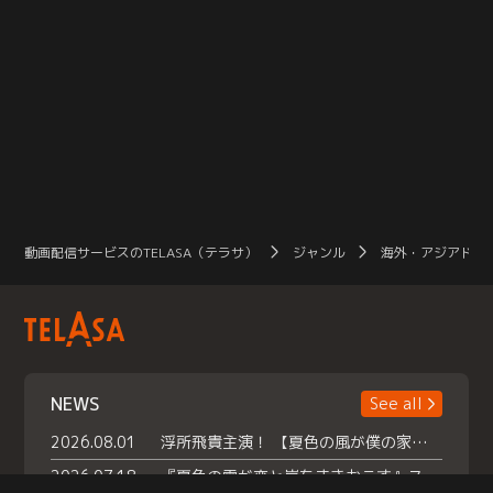
動画配信サービスのTELASA（テラサ）
ジャンル
海外・アジアドラ
NEWS
See all
2026.08.01
浮所飛貴主演！ 【夏色の風が僕の家にやってきた】 本日よりテラサで独占配信スタート！
2026.07.18
『夏色の雲が恋と嵐をまきおこす』スペシャルメイキング 【Part1】2026年７月18日（土）23時30分～配信スタート！話題のシーンの裏側を大公開！豪華キャスト大集合！ 『武宮家 真夏の家族会議』開催！