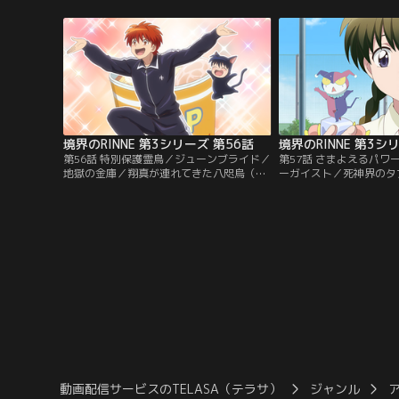
とを知らされる。犯人がだまし神と知った
カルトなんて信じない」
りんねたちは、すぐに堕魔死神（だましが
う。しかし、速田には秘
み）カンパニーへと乗り込み、偽造ライセ
美術室に顔のない女の霊
ンスを燃やしてしまう。しかし、鯖人（さ
ある男子に「私を描いて
ばと）は自分の持つ本物のライセンス
は、似顔絵もろとも男子
が…。【提供：バンダイチャンネル】
て…。【提供：バンダイ
境界のRINNE 第3シリーズ 第56話
境界のRINNE 第3シ
第56話 特別保護霊鳥／ジューンブライド／
第57話 さまよえるパワ
地獄の金庫／翔真が連れてきた八咫烏（や
ーガイスト／死神界のタ
たがらす）を預かることになったりんね。
れたパワーストーンには
しかし、保護費目的の黒洲が八咫烏を連れ
えられない聖霊が取りつ
て行こうとして…。／梅雨時に現れる花嫁
（はら）い屋の間では伝
の霊。結婚式場を探しているはずが、なぜ
が…。／桜のクラスメー
か喫茶店に入り…。／空から降ってきた金
ルターガイストが頻発！
庫に胸が高鳴るりんねと六文。天からの贈
訪れると、いかにも珍妙
り物に感謝し、早速開けようとするが…。
のタブーの1つ、回収し
【提供：バンダイチャンネル】
【提供：バンダイチャン
動画配信サービスのTELASA（テラサ）
ジャンル