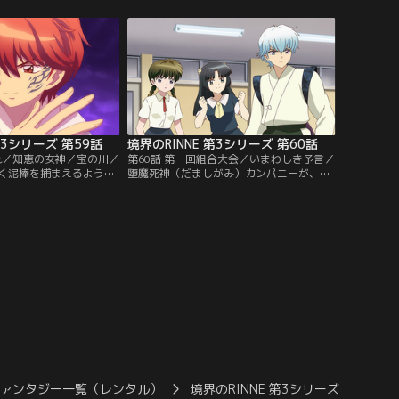
具かもしれないと言う。
な欠点があり…。／紛失したお金につい
グモールに向かうも、そ
て、アネットに相談する鯖人（さばと）。
水晶玉は渡しません」とい
アネットの水晶玉には、壺からお金を取り
ていた。未来を見通
出すりんねの姿が映り…。／短冊の願い事
と逃げられて…。【提供：
を、1つだけ確実にかなえる虹色の竹…。
ル】
【提供：バンダイチャンネル】
第3シリーズ 第59話
境界のRINNE 第3シリーズ 第60話
謝れ／知恵の女神／宝の川／
第60話 第一回組合大会／いまわしき予言／
く泥棒を捕まえるよう頼
堕魔死神（だましがみ）カンパニーが、悪
。泥棒の正体は、りんね
の組織に乗っ取られてしまうと言う鯖人
と）。鯖の呪いを解くた
（さばと）。りんねたちが話を聞くと、そ
が…。／翼の家で勉強会
れはだまし神たちによる正当な組合運動だ
ち。そこに翼の父から知
った。なんとか組合を弾圧しようとする鯖
ヴァが送られてきて…。
人だったが…。／れんげのことが心配で占
れる川ざらい。見つかっ
ってみたというアネット。のぞき玉に映っ
は、拾った者の…。【提
たのは、片思いの相手・架印に逮捕され
ンネル】
る…。【提供：バンダイチャンネル】
ファンタジー一覧（レンタル）
境界のRINNE 第3シリーズ
境界の