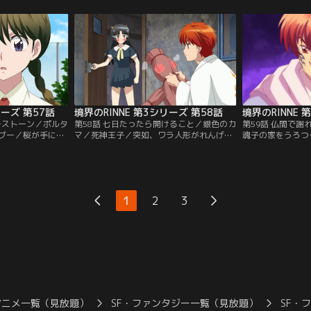
と一蹴されてしま
が、だまし神・れんげや鯖人（さばと）が
探している死神道
密があって…。／
現れて…。／来兎（らいと）・零不兎（れ
早速、ショッピン
が現れた。絵心の
ふと）がりんねのもとに、なぜか妙に心ひ
こには「死神へ 
」とお願いして
かれるカマを持ち込んできた。実はそのカ
う張り紙が残され
の顔を塗りつぶし
マは…。【提供：バンダイチャンネル】
す“姉”にまんま
チャンネル】
バンダイチャンネ
リーズ 第57話
境界のRINNE 第3シリーズ 第58話
境界のRINNE 
ーストーン／ポルタ
第58話 七日たったら開けること／銀色のカ
第59話 仏間で
ブー／桜が手に入
マ／死神王子／突如、ワラ人形がれんげを
魂子の家をうろつ
、何も願いをかな
襲う！それは死神小学校の教材で、同級生
まれたりんねたち
いていた。お祓
の鳳（あげは）が原因らしく…。／来兎
の父・鯖人（さば
説のモノらしい
（らいと）・零不兎（れふと）がりんねの
め、仏間へ向かう
ト・仮屋の家でポ
もとに持ち込んだ銀色のカマ。それは大金
を開いていた桜た
りんねたちが家を
の夢がつまった、伝説の“銀はがし”のカマ
恵の女神・ミネル
1
2
3
な霊が…。／死神
だった！／桜が出会った少女の霊は、沫悟
／三途の川で行わ
た浮遊霊を…。
（まつご）に憧れを抱いていた…。【提
た金目（め）の物
ネル】
供：バンダイチャンネル】
供：バンダイチャ
アニメ一覧（見放題）
SF・ファンタジー一覧（見放題）
SF・