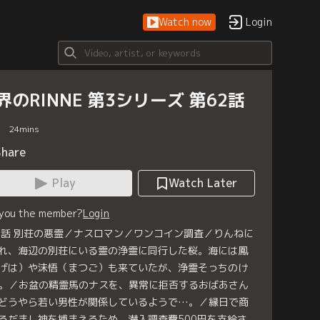
Watch now
Login
界のRINNE 第3シリーズ 第62話
24
mins
Share
Play
Watch Later
 you the member?
Login
2話 別荘の悪霊／ナスロマン／ワンコイン調査／りんねに
れ、海辺の別荘にいる霊の浄霊に同行した桜。海には鳳
げは）や沫悟（まつご）も来ていたが、浄霊そっちのけ
。／お盆の精霊馬のナスを、異常に拒否するおばあさん
どうやら若い男性が関係しているようで…。／縁日で商
るだまし神を捕まえるため、潜入調査費500円を支給さ