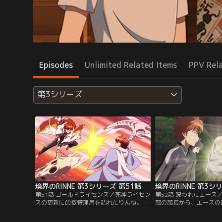
Episodes
Unlimited Related Items
PPV Rel
第3シリーズ
境界のRINNE 第3シリーズ 第51話
境界のRINNE 第3シ
第51話 ゴールドライセンス／死神ライセン
第52話 呪われたエース
スの更新に命数管理局を訪れたりんね。そ
部の部長から、エースの
こで、架印から優秀な死神の証しであるゴ
ぶことを相談されたりん
ールドライセンスの偽物が出回っているこ
いると知り、速田に話を