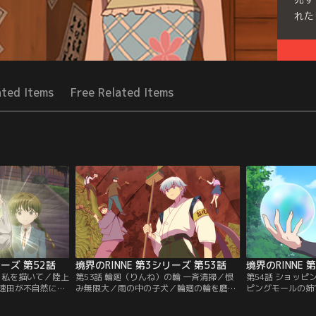
れた
Seri
ated Items
Free Related Items
リーズ 第52話
境界のRINNE 第3シリーズ 第53話
境界のRINNE 
／私を描いて／陸上
第53話 輪廻（りんね）の輪 一斉清掃／恨
第54話 ショッピ
速田が不自然に転
み無限大／雨の中の子犬／輪廻の輪を磨く
ピングモールの姉
ね。霊が邪魔して
死神と契約黒猫たち。輪に吸い込まれて転
と出会った桜。そ
聞きにいくも「オ
生しないよう気をつけるりんねたちだった
を覚え、りんねに