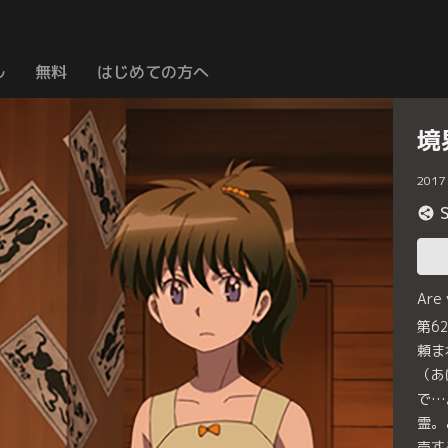
ル
無料
はじめての方へ
境
2017
Are
第6
頼ま
（あ
で…
霊。
売す