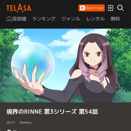
Watch now
見放題
ランキング
ジャンル
レンタル
無料
は
境界のRINNE 第3シリーズ 第54話
2017
24
mins