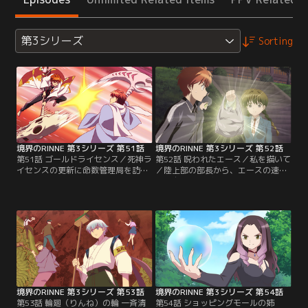
第3シリーズ
Sorting
境界のRINNE 第3シリーズ 第51話
境界のRINNE 第3シリーズ 第52話
第51話 ゴールドライセンス／死神ラ
第52話 呪われたエース／私を描いて
イセンスの更新に命数管理局を訪れ
／陸上部の部長から、エースの速田
たりんね。そこで、架印から優秀な
が不自然に転ぶことを相談されたり
死神の証しであるゴールドライセン
んね。霊が邪魔していると知り、速
スの偽物が出回っていることを知ら
田に話を聞きにいくも「オカルトな
される。犯人がだまし神と知ったり
んて信じない」と一蹴されてしま
んねたちは、すぐに堕魔死神（だま
う。しかし、速田には秘密があっ
しがみ）カンパニーへと乗り込み、
て…。／美術室に顔のない女の霊が
偽造ライセンスを燃やしてしまう。
現れた。絵心のある男子に「私を描
しかし、鯖人（さばと）は自分の持
いて」とお願いしては、似顔絵もろ
つ本物のライセンスが…。【提供：
とも男子の顔を塗りつぶして…。
バンダイチャンネル】
【提供：バンダイチャンネル】
境界のRINNE 第3シリーズ 第53話
境界のRINNE 第3シリーズ 第54話
第53話 輪廻（りんね）の輪 一斉清
第54話 ショッピングモールの姉