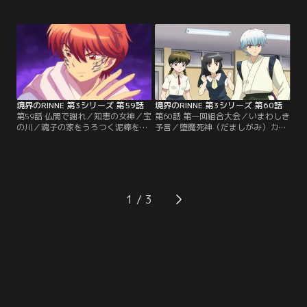
は、何も願いをかなえられない聖霊
校の教材で、同級生の鳳（あげは）
が取りついていた。お祓（はら）い
が原因らしく…。／来兎（らい
屋の間では伝説のモノらしいが…。
と）・零不兎（れふと）がりんねの
／桜のクラスメート・仮屋の家でポ
もとに持ち込んだ銀色のカマ。それ
ルターガイストが頻発！りんねたち
は大金の夢がつまった、伝説の“銀
が家を訪れると、いかにも珍妙な霊
はがし”のカマだった！／桜が出会
が…。／死神のタブーの1つ、回収
った少女の霊は、沫悟（まつご）に
した浮遊霊を…。【提供：バンダイ
憧れを抱いていた…。【提供：バン
チャンネル】
ダイチャンネル】
境界のRINNE 第3シリーズ 第59話
境界のRINNE 第3シリーズ 第60話
第59話 仏間で謝れ／知恵の女神／宝
第60話 第一回組合大会／いまわしき
の川／魂子の家をうろつく泥棒を捕
予言／堕魔死神（だましがみ）カン
まえるよう頼まれたりんねたち。泥
パニーが、悪の組織に乗っ取られて
棒の正体は、りんねの父・鯖人（さ
しまうと言う鯖人（さばと）。りん
ばと）。鯖の呪いを解くため、仏間
ねたちが話を聞くと、それはだまし
へ向かうが…。／翼の家で勉強会を
神たちによる正当な組合運動だっ
開いていた桜たち。そこに翼の父か
た。なんとか組合を弾圧しようとす
ら知恵の女神・ミネルヴァが送られ
る鯖人だったが…。／れんげのこと
1
てきて…。／三途の川で行われる川
が心配で占ってみたというアネッ
ざらい。見つかった金目（め）の物
ト。のぞき玉に映ったのは、片思い
は、拾った者の…。【提供：バンダ
の相手・架印に逮捕される…。【提
イチャンネル】
供：バンダイチャンネル】