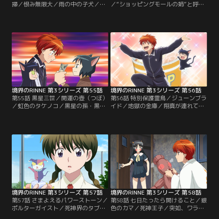
掃／恨み無限大／雨の中の子犬／輪
／“ショッピングモールの姉”と呼ば
廻の輪を磨く死神と契約黒猫たち。
れる人気占い師と出会った桜。そこ
輪に吸い込まれて転生しないよう気
で見た水晶玉に違和感を覚え、りん
をつけるりんねたちだったが、だま
ねに相談すると、死神組合が探して
し神・れんげや鯖人（さばと）が現
いる死神道具かもしれないと言う。
れて…。／来兎（らいと）・零不兎
早速、ショッピングモールに向かう
（れふと）がりんねのもとに、なぜ
も、そこには「死神へ 水晶玉は渡し
か妙に心ひかれるカマを持ち込んで
ません」という張り紙が残されてい
きた。実はそのカマは…。【提供：
た。未来を見通す“姉”にまんまと逃
バンダイチャンネル】
げられて…。【提供：バンダイチャ
ンネル】
境界のRINNE 第3シリーズ 第55話
境界のRINNE 第3シリーズ 第56話
第55話 黒星三世／開運の壺（つぼ）
第56話 特別保護霊鳥／ジューンブラ
／虹色のタケノコ／黒星の孫・黒星
イド／地獄の金庫／翔真が連れてき
三世を鍛えることになったりんね。
た八咫烏（やたがらす）を預かるこ
早速、心霊スポットに向かうが三世
とになったりんね。しかし、保護費
には契約黒猫として致命的な欠点が
目的の黒洲が八咫烏を連れて行こう
あり…。／紛失したお金について、
として…。／梅雨時に現れる花嫁の
アネットに相談する鯖人（さば
霊。結婚式場を探しているはずが、
と）。アネットの水晶玉には、壺か
なぜか喫茶店に入り…。／空から降
らお金を取り出すりんねの姿が映
ってきた金庫に胸が高鳴るりんねと
り…。／短冊の願い事を、1つだけ
六文。天からの贈り物に感謝し、早
確実にかなえる虹色の竹…。【提
速開けようとするが…。【提供：バ
供：バンダイチャンネル】
ンダイチャンネル】
境界のRINNE 第3シリーズ 第57話
境界のRINNE 第3シリーズ 第58話
第57話 さまよえるパワーストーン／
第58話 七日たったら開けること／銀
ポルターガイスト／死神界のタブー
色のカマ／死神王子／突如、ワラ人
／桜が手に入れたパワーストーンに
形がれんげを襲う！それは死神小学