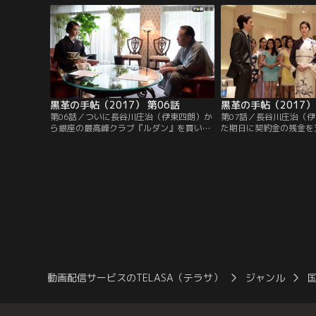
そのあまりの違いに現実を痛感していた。
はある日、銀座の街で元
（仲里依紗）と再会する
黒革の手帖（2017） 第06話
黒革の手帖（2017）
第06話／ついに長谷川庄治（伊東四朗）か
第07話／長谷川庄治（
ら銀座の最高峰クラブ『ルダン』を買い取
た期日に契約金の残金を
る準備を整えた原口元子（武井咲）は、手
とで、『ルダン』を手に
付金の5千万円を現金で支払い、売買契約
か、『カルネ』までも差
書を交わす。長谷川との商談を終え自宅に
まった原口元子（武井咲
戻った元子のもとに中岡市子（高畑淳子）
が現れ…。
動画配信サービスのTELASA（テラサ）
ジャンル