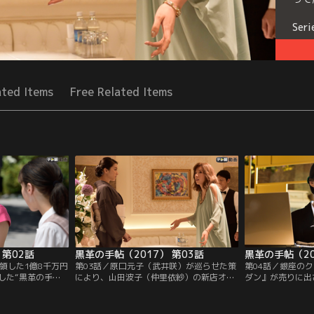
Seri
ated Items
Free Related Items
 第02話
黒革の手帖（2017） 第03話
黒革の手帖（20
領した1億8千万円
第03話／原口元子（武井咲）が巡らせた策
第04話／銀座の
した“黒革の手
により、山田波子（仲里依紗）の新店オー
ダン』が売りに出
ブ『カルネ』をオ
プンの話が頓挫。楢林謙治（奥田瑛二）か
子（武井咲）。売
武井咲）。若き銀
ら「文句があるなら『カルネ』のママに言
その店舗を是非と
を歩み始めた元子
え！」と言われた波子は、「楢林先生に何
元子は、黒革の手