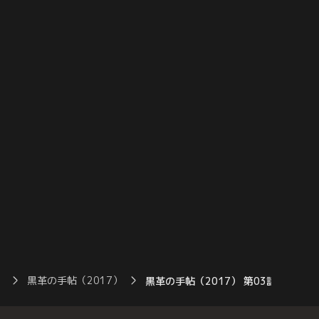
る。そんな中、元子は上
『梅村』を奪い、それを2億円で転売し
事長・橋田常雄（高嶋政
て、銀座の老舗クラブ『ルダン』を手に入
の温泉旅行に誘われる。
れようと考える。
）
黒革の手帖（2017）
黒革の手帖（2017） 第03話