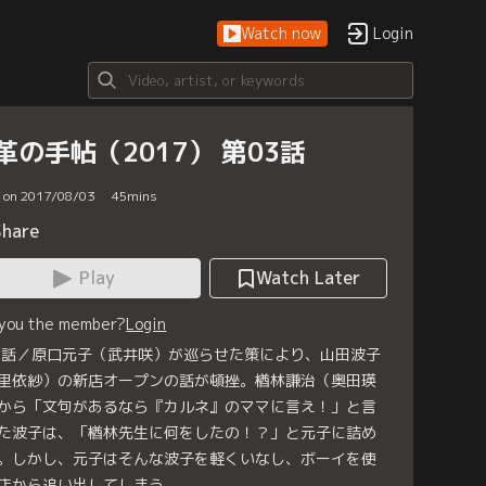
Watch now
Login
革の手帖（2017） 第03話
d on 2017/08/03
45
mins
Share
Play
Watch Later
 you the member?
Login
3話／原口元子（武井咲）が巡らせた策により、山田波子
里依紗）の新店オープンの話が頓挫。楢林謙治（奥田瑛
から「文句があるなら『カルネ』のママに言え！」と言
た波子は、「楢林先生に何をしたの！？」と元子に詰め
。しかし、元子はそんな波子を軽くいなし、ボーイを使
店から追い出してしまう。