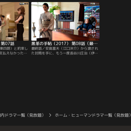
同僚の山田波子
をしたの！？」と元子に詰め寄る。しか
手に思いを巡らせ
。
し、元子はそんな波子を軽くいなし、ボー
星ゼミナールの理
イを使って店から追い出してしまう。
伸）から一泊二日
 第07話
黒革の手帖（2017） 第08話（最終話）
伊東四朗）と約束し
最終話／安島富夫（江口洋介）から渡され
支払えなかったこ
た封筒を手に、もう一度長谷川庄治（伊東
入れることはおろ
四朗）に会う約束を取り付けた原口元子
し押さえられてし
（武井咲）。何度どん底に突き落とされて
）。
も諦めず『カルネ』の権利を返すよう迫る
元子に、長谷川は「ゆとり世代は何を考え
ているのかわからんと聞いていたが、君の
度胸には感服だ」と、ついに要求を受け入
れる。
国内ドラマ一覧（見放題）
ホーム・ヒューマンドラマ一覧（見放題