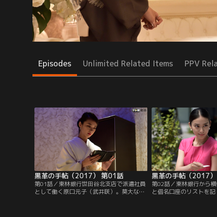
Episodes
Unlimited Related Items
PPV Rel
黒革の手帖（2017） 第01話
黒革の手帖（2017）
第01話／東林銀行世田谷北支店で派遣社員
第02話／東林銀行から横
として働く原口元子（武井咲）。莫大な金
と借名口座のリストを記
を預けにくる顧客や違法な“借名口座”に金
帖”を元に、銀座にクラ
を預ける預金者、そしてコネで入行してき
ープンさせた原口元子（
た大口取引先の娘と自分の人生を比較し、
座のママとして新たな道