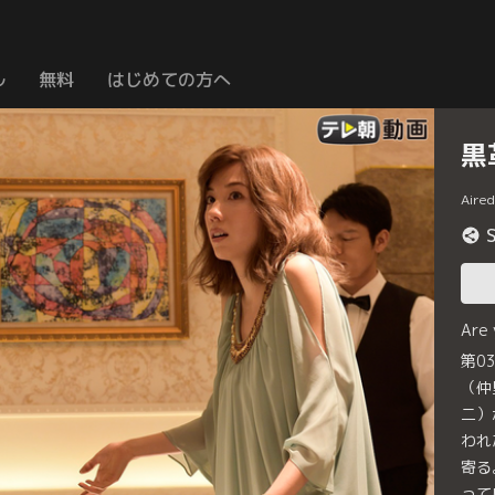
ル
無料
はじめての方へ
黒
Aire
Are
第0
（仲
二）
われ
寄る
って