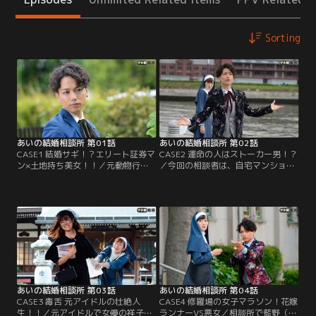
Sorting
あいの結婚相談所 第01話
あいの結婚相談所 第02話
CASE1 結婚サギ！？エリート証券マ
CASE2 運命の人はストーカー男！？
ン×土地持ち美女！！／元動物行動
／今回の相談者は、自宅マンション
学の准教授・藍野真伍（山崎育三
で託児所を経営する有希（釈由美
郎）が所長を務める「あいの結婚相
子）。ストーカー被害に悩まされて
談所」。「成婚率100％！理想の相
おり、「私を守ってくれる人」がお
手が必ず見つかる！」がうたい文句
相手に求める条件だという。藍野
だが、入会金は200万円。理想の相
（山崎育三郎）は、無事にお見合い
手と必ず結婚できるのなら200万円
を進めるため、シスター・エリザベ
の価値もあるのだが…。相談にやっ
ス（高梨臨）に有希を守るよう指
てきた会社社長の里子（小沢真珠）
示。さらには、真壁（中尾暢樹）と
は…。
麻理子（山賀琴子）に…。
あいの結婚相談所 第03話
あいの結婚相談所 第04話
CASE3 毒舌 元アイドルの壮絶人
CASE4 修羅場の女子マラソン！花嫁
生！！／元アイドルで女優の祥子
ランナーVS悪女／相談所で藍野（山