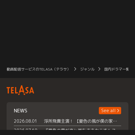
動画配信サービスのTELASA（テラサ）
ジャンル
国内ドラマ一覧（
NEWS
See all
2026.08.01
浮所飛貴主演！ 【夏色の風が僕の家にやってきた】 本日よりテラサで独占配信スタート！
2026.07.18
『夏色の雲が恋と嵐をまきおこす』スペシャルメイキング 【Part1】2026年７月18日（土）23時30分～配信スタート！話題のシーンの裏側を大公開！豪華キャスト大集合！ 『武宮家 真夏の家族会議』開催！