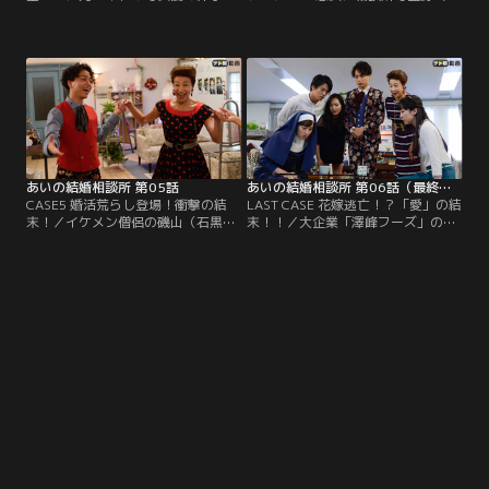
（内山理名）が「あいの結婚相談
崎育三郎）に妖しく言い寄る見知ら
所」にクレームをつけにやってき
ぬ美女をこっそり目撃してしまった
た。数年前に離婚した元夫からモラ
シスター・エリザベス（高梨臨）。
ハラ被害を訴えられ、テレビでは毒
モヤモヤを抱えたまま、藍野ととも
舌を吐きまくるお騒がせ女優の祥
に、路子（谷村美月）と美濃（大東
子。実母の通夜にこっそり参列した
駿介）の教会の下見に立ち合う。今
ところを、なぜか突然現れたシスタ
回はジムのイケメンインストラクタ
ー・エリザベス（高梨臨）に相談所
ーの美濃がお相手探しを依頼。
への無料登録を勧められ大騒ぎに。
あいの結婚相談所 第05話
あいの結婚相談所 第06話（最終話）
CASE5 婚活荒らし登場！衝撃の結
LAST CASE 花嫁逃亡！？「愛」の結
末！／イケメン僧侶の磯山（石黒英
末！！／大企業「澤峰フーズ」の社
雄）が相談にやってきた。磯山は僧
長令嬢・香奈（黒川智花）は、「あ
侶とは言うものの、寺に属しておら
いの結婚相談所」に来るなり「私、
ず、仕事があるときだけ葬儀などに
結婚したくないんです！」と、藍野
派遣される“マンション僧侶”。そん
（山崎育三郎）に訴える。驚く面々
な磯山が藍野（山崎育三郎）に示し
が訳を聞くと、会社の経営を立て直
た条件は…！？藍野がお見合い相手
そうと、母のあかり（山村紅葉）が
に選んだのは、別の婚活サイトに登
一流ホテルの御曹司・児島（陳内
録中の亜美（中村静香）。
将）との縁談を強引に進めていると
いう。