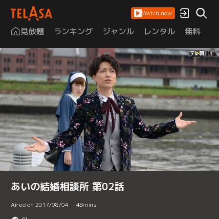
Watch now
見放題
ランキング
ジャンル
レンタル
無料
は
あいの結婚相談所 第02話
Aired on 2017/08/04
48
mins