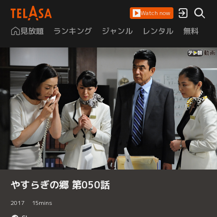
Watch now
見放題
ランキング
ジャンル
レンタル
無料
は
やすらぎの郷 第050話
2017
15
mins