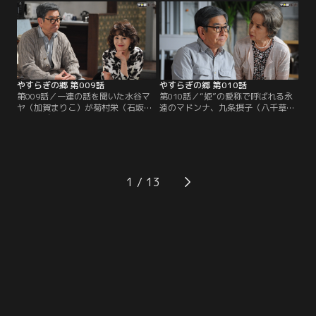
本を書いて欲しいと懇願してくる。
れなかった。栄から詳しい内容を聞
テーマは、かつてこの部屋に入居
かされたマロ（真野六郎／ミッキ
し、いまは亡き女優の栗山たかこと
ー・カーチス）と大納言（岩倉正臣
一緒に構想を練った「女の一生」。
／山本圭）も、高齢女性らしからぬ
大胆さに驚き、男には書けない話だ
との結論に至る。
やすらぎの郷 第009話
やすらぎの郷 第010話
第009話／一連の話を聞いた水谷マ
第010話／“姫”の愛称で呼ばれる永
ヤ（加賀まりこ）が菊村栄（石坂浩
遠のマドンナ、九条摂子（八千草
二）のヴィラを訪ねてくる。新たな
薫）が菊村栄（石坂浩二）に声をか
る不吉の到来を予感する栄に、マヤ
けてくる。摂子の存在は、テレビ界
は昔と少しも変わらず意地悪で、そ
で功を成した栄をして雲の上と崇め
のくせ不思議な説得力を含んだ言葉
る超大スターだ。緊張する栄に摂子
で部屋の模様替えを提案。さらに、
は、亡くなった入居者の形見として
三井路子（五月みどり）のストーリ
もらった古い絵を鑑定して欲しいと
1
ーにまつわる驚きの事実を栄に明か
頼む。作家の名前は横山大観！興味
す…！
を覚えた栄は私蔵の図録を手に摂子
のヴィラを訪ねる。