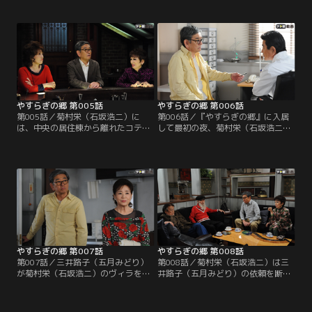
のような話を中山保久（近藤正臣）
眼下には海。天井の高いロビーには
に打ち明けた翌日、菊村栄（石坂浩
「Ars longa,vita brevis」（芸術は
二）は東京で最後の夜を迎える。し
永く、人生は短し）の扁額が掲げら
かし息子の一郎（水津聡）は仕事、
れていた。名倉みどり（草刈民代）
嫁の加奈子（森上千絵）は会合で不
と修平（名高達男）の理事長夫妻に
在。孫の梢（山本舞香）だけが家に
出迎えられた栄は…。
残り、加奈子が頼んだ出前を断って
夕飯を作ってくれるという。
やすらぎの郷 第005話
やすらぎの郷 第006話
第005話／菊村栄（石坂浩二）に
第006話／『やすらぎの郷』に入居
は、中央の居住棟から離れたコテー
して最初の夜、菊村栄（石坂浩二）
ジが用意される。夕方にはさっそ
は驚くほど気持ち良く深い眠りにつ
く、古い付き合いのマロこと真野六
く。目覚めもすっきり。ところが、
郎（ミッキー・カーチス）と、大納
朝だと思ってのぞいた時計はまだ午
言こと岩倉正臣（山本圭）が栄を来
前2時を指していた。不思議な気持
訪。3人はバー・カサブランカに移
ちでタバコに火をつける栄。する
動して旧交を温めることにする。栄
と、どこからともなく聞こえる猫の
は、入居者から「ハッピーちゃん」
声とともに、室内には不気味に動く
と呼ばれるバーテンダーの財前ゆか
影が…！？
り（松岡茉優）に…。
やすらぎの郷 第007話
やすらぎの郷 第008話
第007話／三井路子（五月みどり）
第008話／菊村栄（石坂浩二）は三
が菊村栄（石坂浩二）のヴィラを訪
井路子（五月みどり）の依頼を断る
ねてくる。歌手から女優へ転身し、
ものの、数日経っても路子が話した
栄の作品で賞を獲ったこともある路
「女の三つのターニング・ポイン
子は、栄に、自分を主役に舞台の台
ト」という驚くべき発想が頭から離