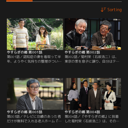
Sorting
やすらぎの郷 第001話
やすらぎの郷 第002話
第001話／認知症の妻を看取って半
第002話／菊村栄（石坂浩二）は、
年、ようやく気持ちの整理がついた
東京の家を息子に譲り、自分はテレ
脚本家の菊村栄（石坂浩二）は、生
ビに功績のあった者だけが無料で入
まれてから80年近く暮らしてきた東
れる老人ホーム『やすらぎの郷』に
京を離れる決意を固める。妻・律子
入居することを、中山保久（近藤正
（風吹ジュン）の墓前に花を手向
臣）に告げる。テレビ業界では時々
け、住職に遺言書を預けた栄はその
『やすらぎの郷』の噂が都市伝説の
晩、テレビの黄金期を共に築い
ように出回ることがあった。中山も
た“戦友”のディレクター、中山保久
耳にしたことはあったが、まさか本
（近藤正臣）と会うことを約束。
当に実在するとは…。半信半疑の中
山に…。
やすらぎの郷 第003話
やすらぎの郷 第004話
第003話／テレビに功績のあった者
第004話／『やすらぎの郷』に到着
だけが無料で入れる老人ホーム『や
した菊村栄（石坂浩二）は、その豪
すらぎの郷』への入居--、まるで夢
華さに目を見張る。シックな建物。