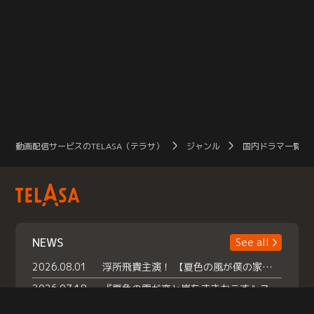
動画配信サービスのTELASA（テラサ）
ジャンル
国内ドラマ一覧（
NEWS
See all
2026.08.01
浮所飛貴主演！ 【夏色の風が僕の家にやってきた】 本日よりテラサで独占配信スタート！
2026.07.18
『夏色の雲が恋と嵐をまきおこす』スペシャルメイキング 【Part1】2026年７月18日（土）23時30分～配信スタート！話題のシーンの裏側を大公開！豪華キャスト大集合！ 『武宮家 真夏の家族会議』開催！
2026.07.15
救命医・遥（今田）の《心揺さぶる過去》や、 麻酔科医・権野（船越英一郎）の《謎多きプライベート》など… 《知られざるエピソード》を独占配信！