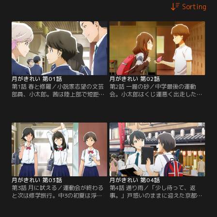
Sorting
月がきれい 第01話
月がきれい 第02話
第1話 春と修羅／小説家志望の文芸
第2話 一握の砂／中学最後の運動
部員、小太郎。茜は陸上部で短距離
会。小太郎はくじ運悪く出走した競
走専門。中学3年になり、初めて知
走で転倒、保健室で茜の親友・千夏
り合った2人。家族と食事に出かけ
の治療を受ける。千夏の奔放さに気
たファミレスで出くわしたり、運動
圧されて用具係の仕事に戻ると、最
会の用具係で一緒に作業したりが続
終種目のリレー出走直前だというの
き、互いを意識し始める。【提供：
に、茜の様子がおかしい。【提供：
バンダイチャンネル】
バンダイチャンネル】
月がきれい 第03話
月がきれい 第04話
第3話 月に吠える／運動会が終わる
第4話 通り雨／「少し待って、返
と次は修学旅行。中3の初夏は浮つ
事。」戸惑いのままに迎えた京都へ
いた空気の中、過ぎていく。LINEで
の修学旅行。小太郎も2人きりにな
連絡を取り合うようになった茜と小
れる機会を作ろうとLINEで待ち合せ