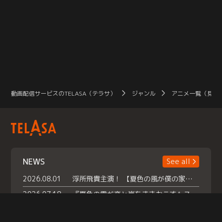
動画配信サービスのTELASA（テラサ）
ジャンル
アニメ一覧（見放
NEWS
See all
2026.08.01
浮所飛貴主演！ 【夏色の風が僕の家にやってきた】 本日よりテラサで独占配信スタート！
2026.07.18
『夏色の雲が恋と嵐をまきおこす』スペシャルメイキング 【Part1】2026年７月18日（土）23時30分～配信スタート！話題のシーンの裏側を大公開！豪華キャスト大集合！ 『武宮家 真夏の家族会議』開催！
2026.07.15
救命医・遥（今田）の《心揺さぶる過去》や、 麻酔科医・権野（船越英一郎）の《謎多きプライベート》など… 《知られざるエピソード》を独占配信！