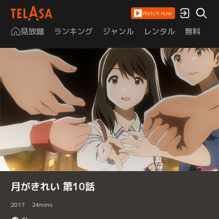
Watch now
見放題
ランキング
ジャンル
レンタル
無料
は
月がきれい 第10話
2017
24
mins