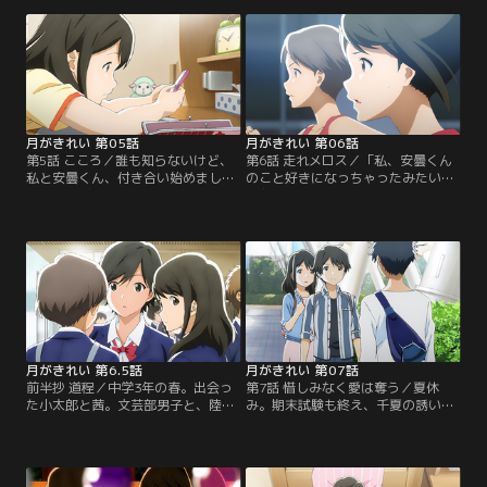
太郎。陸上競技会で自己ベストを記
の連絡を入れるが、茜の返事を待た
録した茜は、喜びに任せて小太郎の
ずにスマホを没収されてしまう。翌
いる神社へ報告に行く。【提供：バ
日、雨の中待つ茜は…。【提供：バ
ンダイチャンネル】
ンダイチャンネル】
月がきれい 第05話
月がきれい 第06話
第5話 こころ／誰も知らないけど、
第6話 走れメロス／「私、安曇くん
私と安曇くん、付き合い始めました-
のこと好きになっちゃったみたい」
-。特に理由はないけれど、2人の仲
親友である千夏からのメッセージ
はまだ秘密。でも「つきあう」って
に、部活の大会を目前に控え茜は気
何するの？初めてのことに気持ちは
もそぞろ。そんなこととは知らない
盛り上がりながらも、悩ましい小太
小太郎のもとには、出版社から連絡
郎と茜は…。【提供：バンダイチャ
があり、会いに行くことに。【提
ンネル】
供：バンダイチャンネル】
月がきれい 第6.5話
月がきれい 第07話
前半抄 道程／中学3年の春。出会っ
第7話 惜しみなく愛は奪う／夏休
た小太郎と茜。文芸部男子と、陸上
み。期末試験も終え、千夏の誘いで
部女子。LINEを通じて二人の距離は
同級生たちと遊園地へ。交際を明ら
近づき、茜が陸上大会の結果を報告
かにしていない小太郎と茜がぎこち
に来た神社で小太郎は想いを伝え、
なく同行する中、小太郎への千夏の
茜も修学旅行先で応える。付き合い
アプローチにやきもきする一方、茜