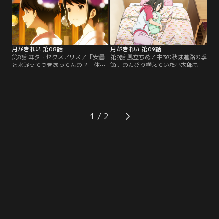
始めた二人は…。【提供：バンダイ
は比良と一緒に皆からはぐれてしま
チャンネル】
う。【提供：バンダイチャンネル】
月がきれい 第08話
月がきれい 第09話
第8話 ヰタ・セクスアリス／「安曇
第9話 風立ちぬ／中3の秋は進路の季
と水野ってつきあってんの？」休み
節。のんびり構えていた小太郎もい
中に遊園地でのことが拡散し、登校
よいよ、茜との会話にその話題が出
日の二人は注目の的。うれしはずか
始める。そんな中、茜は中学最後の
しい空気の中、初めて一緒に帰る約
大会へ。こっそり観に来た小太郎の
束。小太郎のお囃子の練習に付き合
前でのラストランで自己ベストを更
い、二人は夕暮れの川越の街へ…。
新、有終の美を飾るが--。【提供：
【提供：バンダイチャンネル】
バンダイチャンネル】
1