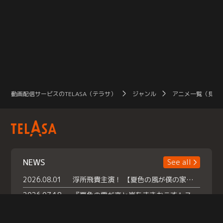
動画配信サービスのTELASA（テラサ）
ジャンル
アニメ一覧（見放
NEWS
See all
2026.08.01
浮所飛貴主演！ 【夏色の風が僕の家にやってきた】 本日よりテラサで独占配信スタート！
2026.07.18
『夏色の雲が恋と嵐をまきおこす』スペシャルメイキング 【Part1】2026年７月18日（土）23時30分～配信スタート！話題のシーンの裏側を大公開！豪華キャスト大集合！ 『武宮家 真夏の家族会議』開催！
2026.07.15
救命医・遥（今田）の《心揺さぶる過去》や、 麻酔科医・権野（船越英一郎）の《謎多きプライベート》など… 《知られざるエピソード》を独占配信！