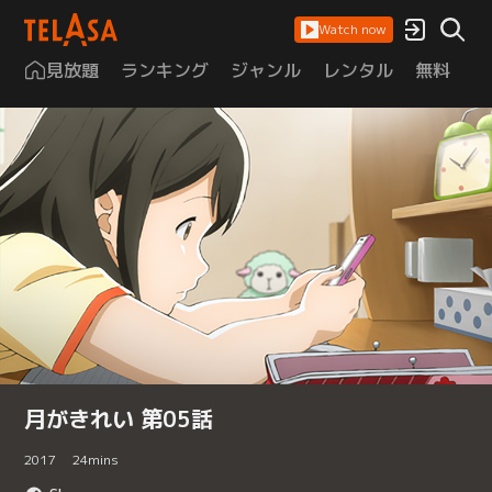
Watch now
見放題
ランキング
ジャンル
レンタル
無料
は
月がきれい 第05話
2017
24
mins