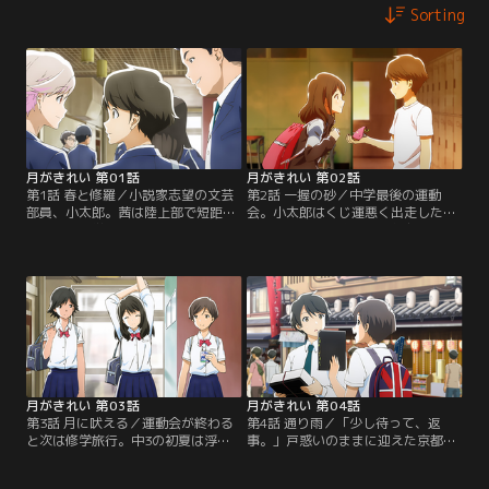
Sorting
月がきれい 第01話
月がきれい 第02話
第1話 春と修羅／小説家志望の文芸
第2話 一握の砂／中学最後の運動
部員、小太郎。茜は陸上部で短距離
会。小太郎はくじ運悪く出走した競
走専門。中学3年になり、初めて知
走で転倒、保健室で茜の親友・千夏
り合った2人。家族と食事に出かけ
の治療を受ける。千夏の奔放さに気
たファミレスで出くわしたり、運動
圧されて用具係の仕事に戻ると、最
会の用具係で一緒に作業したりが続
終種目のリレー出走直前だというの
き、互いを意識し始める。【提供：
に、茜の様子がおかしい。【提供：
バンダイチャンネル】
バンダイチャンネル】
月がきれい 第03話
月がきれい 第04話
第3話 月に吠える／運動会が終わる
第4話 通り雨／「少し待って、返
と次は修学旅行。中3の初夏は浮つ
事。」戸惑いのままに迎えた京都へ
いた空気の中、過ぎていく。LINEで
の修学旅行。小太郎も2人きりにな
連絡を取り合うようになった茜と小
れる機会を作ろうとLINEで待ち合せ