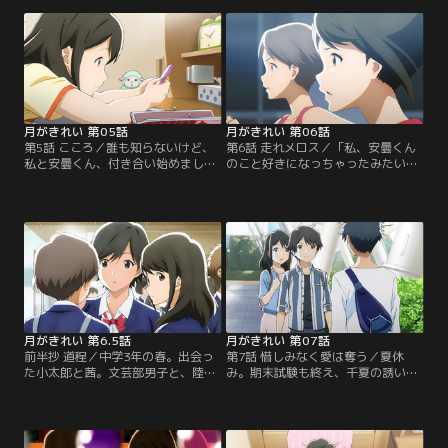
太郎。陸上競技会で自己ベストを記
の連絡を入れるが、茜の返事を待た
録した茜は、喜びに任せて小太郎の
ずにスマホを没収されてしまう。翌
いる神社へ報告に行く。【提供：バ
日、雨の中待つ茜は…。【提供：バ
ンダイチャンネル】
ンダイチャンネル】
月がきれい 第05話
月がきれい 第06話
第5話 こころ／誰も知らないけど、
第6話 走れメロス／「私、安曇くん
私と安曇くん、付き合い始めました-
のこと好きになっちゃったみたい」
-。特に理由はないけれど、2人の仲
親友である千夏からのメッセージ
はまだ秘密。でも「つきあう」って
に、部活の大会を目前に控え茜は気
何するの？初めてのことに気持ちは
もそぞろ。そんなこととは知らない
盛り上がりながらも、悩ましい小太
小太郎のもとには、出版社から連絡
郎と茜は…。【提供：バンダイチャ
があり、会いに行くことに。【提
ンネル】
供：バンダイチャンネル】
月がきれい 第6.5話
月がきれい 第07話
前半抄 道程／中学3年の春。出会っ
第7話 惜しみなく愛は奪う／夏休
た小太郎と茜。文芸部男子と、陸上
み。期末試験も終え、千夏の誘いで
部女子。LINEを通じて二人の距離は
同級生たちと遊園地へ。交際を明ら
近づき、茜が陸上大会の結果を報告
かにしていない小太郎と茜がぎこち
に来た神社で小太郎は想いを伝え、
なく同行する中、小太郎への千夏の
茜も修学旅行先で応える。付き合い
アプローチにやきもきする一方、茜