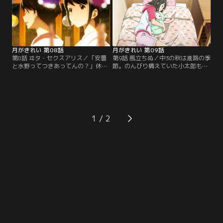
始めた二人は…。【提供：バンダイ
は比良と一緒に皆からはぐれてしま
チャンネル】
う。【提供：バンダイチャンネル】
月がきれい 第08話
月がきれい 第09話
第8話 ヰタ・セクスアリス／「安曇
第9話 風立ちぬ／中3の秋は進路の季
と水野ってつきあってんの？」休み
節。のんびり構えていた小太郎もい
中に遊園地でのことが拡散し、登校
よいよ、茜との会話にその話題が出
日の二人は注目の的。うれしはずか
始める。そんな中、茜は中学最後の
しい空気の中、初めて一緒に帰る約
大会へ。こっそり観に来た小太郎の
束。小太郎のお囃子の練習に付き合
前でのラストランで自己ベストを更
い、二人は夕暮れの川越の街へ…。
新、有終の美を飾るが--。【提供：
【提供：バンダイチャンネル】
バンダイチャンネル】
1