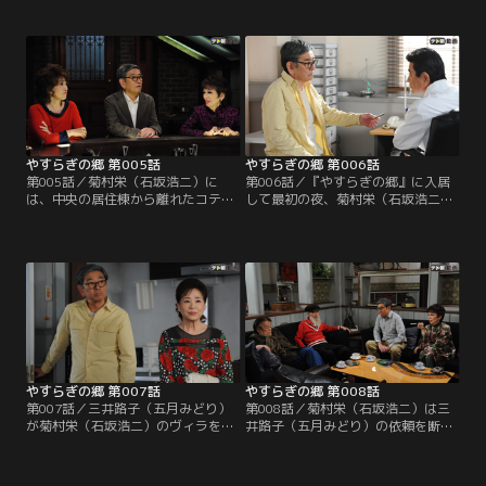
のような話を中山保久（近藤正臣）
眼下には海。天井の高いロビーには
に打ち明けた翌日、菊村栄（石坂浩
「Ars longa,vita brevis」（芸術は
二）は東京で最後の夜を迎える。し
永く、人生は短し）の扁額が掲げら
かし息子の一郎（水津聡）は仕事、
れていた。名倉みどり（草刈民代）
嫁の加奈子（森上千絵）は会合で不
と修平（名高達男）の理事長夫妻に
在。孫の梢（山本舞香）だけが家に
出迎えられた栄は…。
残り、加奈子が頼んだ出前を断って
夕飯を作ってくれるという。
やすらぎの郷 第005話
やすらぎの郷 第006話
第005話／菊村栄（石坂浩二）に
第006話／『やすらぎの郷』に入居
は、中央の居住棟から離れたコテー
して最初の夜、菊村栄（石坂浩二）
ジが用意される。夕方にはさっそ
は驚くほど気持ち良く深い眠りにつ
く、古い付き合いのマロこと真野六
く。目覚めもすっきり。ところが、
郎（ミッキー・カーチス）と、大納
朝だと思ってのぞいた時計はまだ午
言こと岩倉正臣（山本圭）が栄を来
前2時を指していた。不思議な気持
訪。3人はバー・カサブランカに移
ちでタバコに火をつける栄。する
動して旧交を温めることにする。栄
と、どこからともなく聞こえる猫の
は、入居者から「ハッピーちゃん」
声とともに、室内には不気味に動く
と呼ばれるバーテンダーの財前ゆか
影が…！？
り（松岡茉優）に…。
やすらぎの郷 第007話
やすらぎの郷 第008話
第007話／三井路子（五月みどり）
第008話／菊村栄（石坂浩二）は三
が菊村栄（石坂浩二）のヴィラを訪
井路子（五月みどり）の依頼を断る
ねてくる。歌手から女優へ転身し、
ものの、数日経っても路子が話した
栄の作品で賞を獲ったこともある路
「女の三つのターニング・ポイン
子は、栄に、自分を主役に舞台の台
ト」という驚くべき発想が頭から離