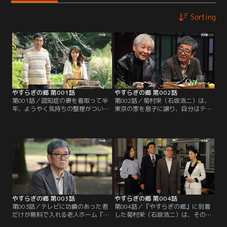
Sorting
やすらぎの郷 第001話
やすらぎの郷 第002話
第001話／認知症の妻を看取って半
第002話／菊村栄（石坂浩二）は、
年、ようやく気持ちの整理がついた
東京の家を息子に譲り、自分はテレ
脚本家の菊村栄（石坂浩二）は、生
ビに功績のあった者だけが無料で入
まれてから80年近く暮らしてきた東
れる老人ホーム『やすらぎの郷』に
京を離れる決意を固める。妻・律子
入居することを、中山保久（近藤正
（風吹ジュン）の墓前に花を手向
臣）に告げる。テレビ業界では時々
け、住職に遺言書を預けた栄はその
『やすらぎの郷』の噂が都市伝説の
晩、テレビの黄金期を共に築い
ように出回ることがあった。中山も
た“戦友”のディレクター、中山保久
耳にしたことはあったが、まさか本
（近藤正臣）と会うことを約束。
当に実在するとは…。半信半疑の中
山に…。
やすらぎの郷 第003話
やすらぎの郷 第004話
第003話／テレビに功績のあった者
第004話／『やすらぎの郷』に到着
だけが無料で入れる老人ホーム『や
した菊村栄（石坂浩二）は、その豪
すらぎの郷』への入居--、まるで夢
華さに目を見張る。シックな建物。