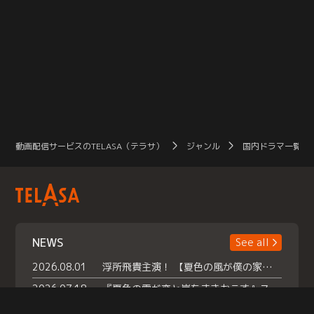
動画配信サービスのTELASA（テラサ）
ジャンル
国内ドラマ一覧（
NEWS
See all
2026.08.01
浮所飛貴主演！ 【夏色の風が僕の家にやってきた】 本日よりテラサで独占配信スタート！
2026.07.18
『夏色の雲が恋と嵐をまきおこす』スペシャルメイキング 【Part1】2026年７月18日（土）23時30分～配信スタート！話題のシーンの裏側を大公開！豪華キャスト大集合！ 『武宮家 真夏の家族会議』開催！
2026.07.15
救命医・遥（今田）の《心揺さぶる過去》や、 麻酔科医・権野（船越英一郎）の《謎多きプライベート》など… 《知られざるエピソード》を独占配信！