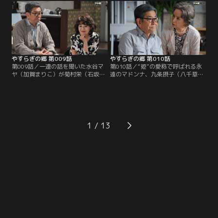
本を書いて欲しいと懇願してくる。
れなかった。栄から詳しい内容を聞
テーマは、かつてこの部屋に入居
かされたマロ（真野六郎／ミッキ
し、いまは亡き女優の栗山たかこと
ー・カーチス）と大納言（岩倉正臣
一緒に構想を練った「女の一生」。
／山本圭）も、高齢女性らしからぬ
大胆さに驚き、男には書けない話だ
との結論に至る。
やすらぎの郷 第009話
やすらぎの郷 第010話
第009話／一連の話を聞いた水谷マ
第010話／“姫”の愛称で呼ばれる永
ヤ（加賀まりこ）が菊村栄（石坂浩
遠のマドンナ、九条摂子（八千草
二）のヴィラを訪ねてくる。新たな
薫）が菊村栄（石坂浩二）に声をか
る不吉の到来を予感する栄に、マヤ
けてくる。摂子の存在は、テレビ界
は昔と少しも変わらず意地悪で、そ
で功を成した栄をして雲の上と崇め
のくせ不思議な説得力を含んだ言葉
る超大スターだ。緊張する栄に摂子
で部屋の模様替えを提案。さらに、
は、亡くなった入居者の形見として
三井路子（五月みどり）のストーリ
もらった古い絵を鑑定して欲しいと
1
ーにまつわる驚きの事実を栄に明か
頼む。作家の名前は横山大観！興味
す…！
を覚えた栄は私蔵の図録を手に摂子
のヴィラを訪ねる。