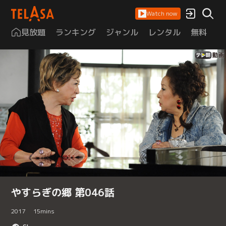
Watch now
見放題
ランキング
ジャンル
レンタル
無料
は
やすらぎの郷 第046話
2017
15
mins