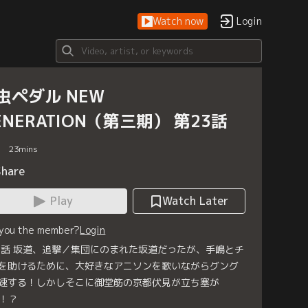
Watch now
Login
虫ペダル NEW
ENERATION（第三期） 第23話
23
mins
Share
Play
Watch Later
 you the member?
Login
3話 坂道、追撃／集団にのまれた坂道だったが、手嶋とチ
を助けるために、大好きなアニソンを歌いながらグング
速する！しかしそこに御堂筋の京都伏見が立ち塞が
！？