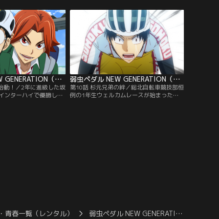
、葦木場に迫る！一方、
て、チームが勝つためにオールラウンダー
となる「湾岸クリテリウ
になれと言い放つ。自分はスプリンターで
青八木もエーススプリン
あると反発しつつも、先輩の抜けた穴の大
勝負！
きさを痛感していた鳴子は、ある決意を胸
に地元大阪に向かう…。
弱虫ペダル NEW GENERATION（第三期） 第09話
弱虫ペダル NEW GENERATION（第三期） 第10話
、始動！／2年に進級した坂
第10話 杉元兄弟の絆／総北自転車競技部恒
インターハイで優勝した
例の1年生ウェルカムレースが始まった。
には、多くの新入生が入
その中には2年生杉元の姿が。ひそかに練
木も手ごたえを感じてい
習を重ね、レギュラーの座を狙う杉元に、
て部の先輩となった坂道
今泉たちもエールを送る。しかし、同じく
。そんな新入部員の中に
ワンツーフィニッシュによるインハイメン
していた鏑木一差と段竹
バー入りを狙う鏑木と段竹は凄まじいスピ
ードでレースをリードする。それでも諦め
ない杉元は…。
・青春一覧（レンタル）
弱虫ペダル NEW GENERATI…
弱虫ペ