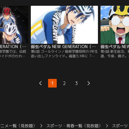
としての魂を受け
ず、不安で萎縮してしまう。一方、箱根学
命にペダルを回し
でいい」と語りか
園は2年生の葦木場拓斗を送り込んでき
田所の卒業レース
新キャプテンに泉
た。202cmという長身を活かした“メトロ
ム」では、鳴子と
を果たすべく新生
ノームダンシング”で他を圧倒する葦木場
ターの座を賭けて
は新たなメンバー
に対し…。
弱虫ペダル NEW GENERATION（第三期） 第07話
弱虫ペダル NEW GENERATION（第三期） 第08話
箱根学園では、伝統
第8話 ゴールライン／箱根学園恒例の3年生
第9話 新生総北
ライドが行われよ
追い出しファンライド。福富ら3年に「今
道、今泉、鳴子。
にも及ぶファンライ
から超えます！」と宣言した泉田は新開と
総北自転車競技部
たち3年vs泉田た
対戦し、成長した姿を見せつける。そして
部し、手嶋や青八
！箱根学園の“王
レースは山岳区間に突入、東堂と真波のク
た。しかし、初め
継ぐため、そして
ライム勝負へ。どこか思い悩む様子の真波
は戸惑うばかり…
えようとする新世
に、東堂が語り掛け…。一方、福富と荒
は、中学から活躍
1
2
3
年生。
北、葦木場と黒田のエースとエースアシス
竜包の姿も。
トのコンビ同士も熱い火花を散らす！
アニメ一覧（見放題）
スポーツ・青春一覧（見放題）
スポーツ