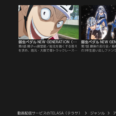
ける新生チームとしての新たな闘いに向け
じく巻島からクライマー
て走り出していた。総北の新キャプテンに
継いだ手嶋が「ゆっくり
任命された手嶋も、盟友の青八木と共に連
ける。一方、箱根学園も
覇を目指し動き出す。そんな中坂道は憧れ
田が任命され今年の雪辱
の先輩である巻島から、ある事を告げられ
チームが始動。その中に
る…。
が…。
弱虫ペダル NEW GENERATION（第三期） 第06話
第6話 鳴子vs御堂筋／総北を強くする答え
第7話 最後の走行会／
を求め、地元・大阪で草トラックレースに
の3年生追い出しファン
参加する鳴子。スピード自慢のスプリンタ
うとしていた。120km
ーたちを蹴散らし、自分が強くなっている
ドは、スタート早々福富
ことを実感する鳴子だったが、そこに京都
ち新世代の本気レースに
伏見高校のエース御堂筋翔が現れる。「大
者”としての意志を受け
切なもの」を賭けた勝負を持ち掛ける御堂
憧れである3年たちを超
筋に、鳴子は全力のスプリントで挑む！そ
代と、それを迎え撃つ3
して御堂筋も更なる強さを求めていた…！
動画配信サービスのTELASA（テラサ）
ジャンル