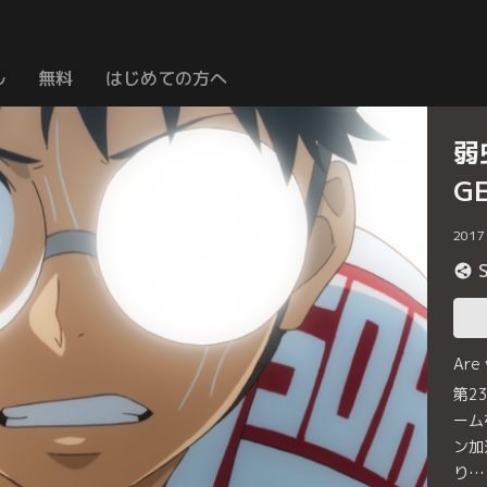
ル
無料
はじめての方へ
弱
G
2017
Are
第2
ーム
ン加
り…