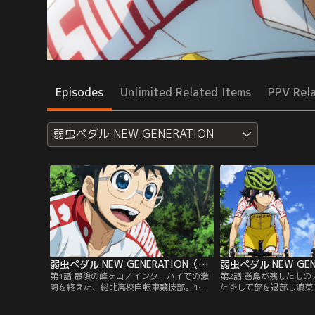
Episodes
Unlimited Related Items
PPV Rel
弱虫ペダル NEW GENERATION
弱虫ペダル NEW GENERATION（第三期） 第01話
第1話 最後の峰ヶ山／インターハイでの激
第2話 巻島が残したも
闘を終えた、総北高校自転車競技部。1年
たずして部を退部し渡英
の小野田坂道は、同級生の今泉や鳴子と共
クから抜け出せず、一人
に、ニューバイクに乗り換え、3年生が抜
坂道。練習でも空回りし