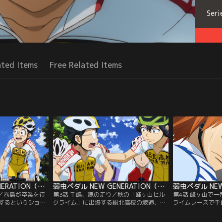
Seri
ated Items
Free Related Items
弱虫ペダル NEW GENERATION（第三期） 第02話
弱虫ペダル NEW GENERATION（第三期） 第03話
の／巻島が卒業を待
第3話 手嶋、魂の走り／秋の「峰ヶ山ヒル
第4話 峰ヶ山で
するというショッ
クライム」に出場する総北高校の坂道、今
ライムレースで手
調子が上がらない
泉、手嶋。インターハイの優勝者として注
ス葦木場を相手に
ている坂道に、同
目を集める坂道だが、不調から抜け出せ
鼓動を感じる坂道