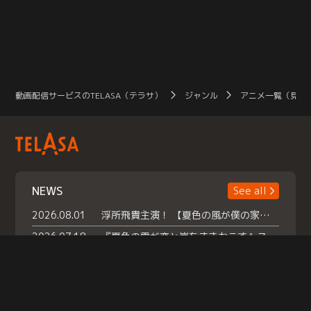
動画配信サービスのTELASA（テラサ）
ジャンル
アニメ一覧（見放
NEWS
See all
2026.08.01
浮所飛貴主演！ 【夏色の風が僕の家にやってきた】 本日よりテラサで独占配信スタート！
2026.07.18
『夏色の雲が恋と嵐をまきおこす』スペシャルメイキング 【Part1】2026年７月18日（土）23時30分～配信スタート！話題のシーンの裏側を大公開！豪華キャスト大集合！ 『武宮家 真夏の家族会議』開催！
2026.07.15
救命医・遥（今田）の《心揺さぶる過去》や、 麻酔科医・権野（船越英一郎）の《謎多きプライベート》など… 《知られざるエピソード》を独占配信！