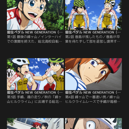
弱虫ペダル NEW GENERATION（第三期） 第01話
弱虫ペダル NEW GENERATION（第三期） 第02話
第1話 最後の峰ヶ山／インターハイ
第2話 巻島が残したもの／巻島が卒
での激闘を終えた、総北高校自転車
業を待たずして部を退部し渡英する
競技部。1年の小野田坂道は、同級
というショックから抜け出せず、一
生の今泉や鳴子と共に、ニューバイ
人調子が上がらない坂道。練習でも
クに乗り換え、3年生が抜ける新生
空回りしている坂道に、同じく巻島
チームとしての新たな闘いに向けて
からクライマーとしての魂を受け継
走り出していた。総北の新キャプテ
いだ手嶋が「ゆっくりでいい」と語
ンに任命された手嶋も、盟友の青八
りかける。一方、箱根学園も新キャ
木と共に連覇を目指し動き出す。そ
プテンに泉田が任命され今年の雪辱
んな中坂道は憧れの先輩である巻島
を果たすべく新生チームが始動。そ
から、ある事を告げられる…。
の中には新たなメンバーが…。
弱虫ペダル NEW GENERATION（第三期） 第03話
弱虫ペダル NEW GENERATION（第三期） 第04話
第3話 手嶋、魂の走り／秋の「峰ヶ
第4話 峰ヶ山で一番速い男／峰ヶ山
山ヒルクライム」に出場する総北高
ヒルクライムレースで手嶋が箱根学
校の坂道、今泉、手嶋。インターハ
園の次期エース葦木場を相手に見せ
イの優勝者として注目を集める坂道
る魂の走りに、熱い鼓動を感じる坂
だが、不調から抜け出せず、不安で
道。自らを奮い立たせ、懸命にペダ
萎縮してしまう。一方、箱根学園は
ルを回し、葦木場に迫る！一方、田
2年生の葦木場拓斗を送り込んでき
所の卒業レースとなる「湾岸クリテ