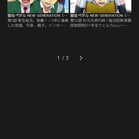
撃つ3年生。
ースとエースアシストのコンビ同士
も熱い火花を散らす！
弱虫ペダル NEW GENERATION（第三期） 第09話
弱虫ペダル NEW GENERATION（第三期） 第10話
第9話 新生総北、始動！／2年に進級
第10話 杉元兄弟の絆／総北自転車競
した坂道、今泉、鳴子。インターハ
技部恒例の1年生ウェルカムレース
イで優勝した総北自転車競技部に
が始まった。その中には2年生杉元
は、多くの新入生が入部し、手嶋や
の姿が。ひそかに練習を重ね、レギ
青八木も手ごたえを感じていた。し
ュラーの座を狙う杉元に、今泉たち
かし、初めて部の先輩となった坂道
もエールを送る。しかし、同じくワ
は戸惑うばかり…。そんな新入部員
ンツーフィニッシュによるインハイ
の中には、中学から活躍していた鏑
メンバー入りを狙う鏑木と段竹は凄
1
木一差と段竹竜包の姿も。
まじいスピードでレースをリードす
る。それでも諦めない杉元は…。