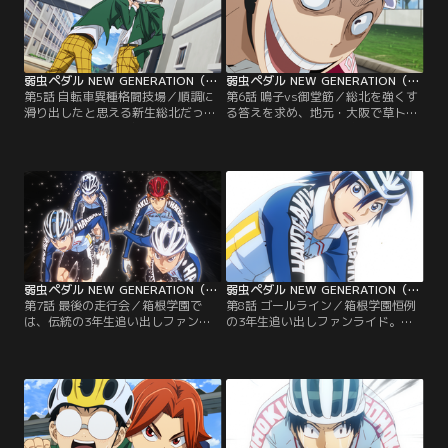
た。202cmという長身を活かし
リウム」では、鳴子と青八木もエー
た“メトロノームダンシング”で他を
ススプリンターの座を賭けて勝負！
圧倒する葦木場に対し…。
弱虫ペダル NEW GENERATION（第三期） 第05話
弱虫ペダル NEW GENERATION（第三期） 第06話
第5話 自転車異種格闘技場／順調に
第6話 鳴子vs御堂筋／総北を強くす
滑り出したと思える新生総北だった
る答えを求め、地元・大阪で草トラ
が、今泉は3年生が抜けてチーム全
ックレースに参加する鳴子。スピー
体のレベルが下がることを懸念して
ド自慢のスプリンターたちを蹴散ら
いた。そして鳴子に対して、チーム
し、自分が強くなっていることを実
が勝つためにオールラウンダーにな
感する鳴子だったが、そこに京都伏
れと言い放つ。自分はスプリンター
見高校のエース御堂筋翔が現れる。
であると反発しつつも、先輩の抜け
「大切なもの」を賭けた勝負を持ち
た穴の大きさを痛感していた鳴子
掛ける御堂筋に、鳴子は全力のスプ
は、ある決意を胸に地元大阪に向か
リントで挑む！そして御堂筋も更な
う…。
る強さを求めていた…！
弱虫ペダル NEW GENERATION（第三期） 第07話
弱虫ペダル NEW GENERATION（第三期） 第08話
第7話 最後の走行会／箱根学園で
第8話 ゴールライン／箱根学園恒例
は、伝統の3年生追い出しファンラ
の3年生追い出しファンライド。福
イドが行われようとしていた。
富ら3年に「今から超えます！」と
120kmにも及ぶファンライドは、ス
宣言した泉田は新開と対戦し、成長
タート早々福富たち3年vs泉田たち
した姿を見せつける。そしてレース
新世代の本気レースに！箱根学園
は山岳区間に突入、東堂と真波のク
の“王者”としての意志を受け継ぐた
ライム勝負へ。どこか思い悩む様子
め、そして憧れである3年たちを超
の真波に、東堂が語り掛け…。一
えようとする新世代と、それを迎え
方、福富と荒北、葦木場と黒田のエ