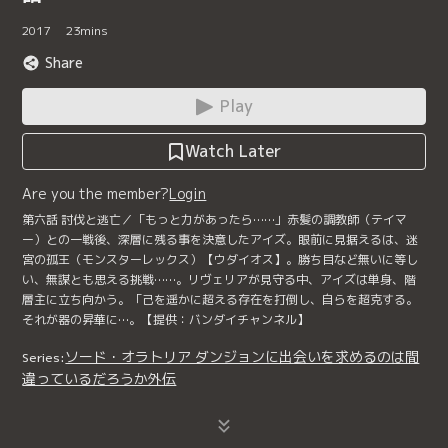
2017
23
mins
Share
Play
Watch Later
Are you the member?
Login
第六話 討伐と逃亡／「もっと力があったら……」赤髪の調教師（テイマ
ー）との一戦後、深層に残る事を決意したアイズ。眼前に見据えるは、迷
宮の孤王（モンスターレックス）【ウダイオス】。勝ち目など無いに等し
い、無謀とも思える挑戦……。リヴェリアが見守る中、アイズは単身、階
層主に立ち向かう。「己を遥かに超える存在を打倒し、自らを超克する。
それが器の昇華に…。【提供：バンダイチャンネル】
ソード・オラトリア ダンジョンに出会いを求めるのは間
Series:
違っているだろうか外伝