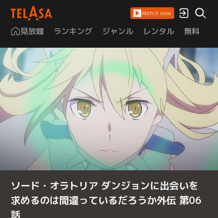
Watch now
見放題
ランキング
ジャンル
レンタル
無料
は
ソード・オラトリア ダンジョンに出会いを
求めるのは間違っているだろうか外伝 第06
話