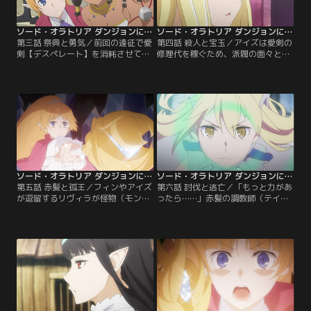
その並外れた魔力を…。【提供：バ
には、余りに微々たる成長で…。
ンダイチャンネル】
【提供：バンダイチャンネル】
ソード・オラトリア ダンジョンに出会いを求めるのは間違っているだろうか外伝 第03話
ソード・オラトリア ダンジョンに出会いを求めるのは間違っているだろうか外伝 第04話
第三話 祭典と勇気／前回の遠征で愛
第四話 殺人と宝玉／アイズは愛剣の
剣【デスペレート】を消耗させてし
修理代を稼ぐため、派閥の面々とダ
まったアイズ。代用の剣に慣れるた
ンジョンへ赴く。しかし立ち寄った
め、レフィーヤとダンジョンへと向
【迷宮の楽園】リヴィラの街で思わ
かうことに。未だ戦闘に慣れないレ
ぬ事件に巻き込まれてしまう。それ
フィーヤは、再びアイズに危機を救
は、冒険者による冒険者殺し--迷宮
われる。ホームへの帰路、思い切っ
内での殺人事件だった。一方、地上
てアイズを『怪物祭（モンスターフ
に残ったベートは、ロキと怪物祭の
ィリア）』に誘うレフィーヤ。一度
騒動の調査へ。古い地下水路内で再
は了承され舞い上がるが、神・ロキ
び花の怪物と遭遇する。迷宮外での
の命により、アイズは…。【提供：
遭遇、極彩色の魔石…。【提供：バ
バンダイチャンネル】
ンダイチャンネル】
ソード・オラトリア ダンジョンに出会いを求めるのは間違っているだろうか外伝 第05話
ソード・オラトリア ダンジョンに出会いを求めるのは間違っているだろうか外伝 第06話
第五話 赤髪と孤王／フィンやアイズ
第六話 討伐と逃亡／「もっと力があ
が逗留するリヴィラが怪物（モンス
ったら……」赤髪の調教師（テイマ
ター）たちの襲撃を受ける。幾度と
ー）との一戦後、深層に残る事を決
なく繰り返されたアンダーリゾート
意したアイズ。眼前に見据えるは、
の日常ではあるが、今回は趣が異な
迷宮の孤王（モンスターレックス）
っていた--襲撃してきたのは新種の
【ウダイオス】。勝ち目など無いに
花型怪物（モンスター）、そしてア
等しい、無謀とも思える挑戦……。
イズの前に、それらを操る【調教師
リヴェリアが見守る中、アイズは単
（テイマー）】の女が。アイズと対
身、階層主に立ち向かう。「己を遥
峙するさなか、女はとある名を口に
かに超える存在を打倒し、自らを超
する。それはアイズを…。【提供：
克する。それが器の昇華に…。【提
バンダイチャンネル】
供：バンダイチャンネル】