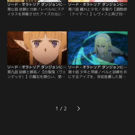
ソード・オラトリア ダンジョンに出会いを求めるのは間違っているだろうか外伝 第07話
ソード・オラトリア ダンジョンに出会いを求めるのは間違っているだろうか外伝 第08話
第七話 依頼と分断／レベル6にステ
第八話 穢れと少女／赤髪の【調教師
イタスを昇華させたアイズの元に
（テイマー）】レヴィスと再び対顔
『依頼（クエスト）』が舞い込む-
したアイズ。剣をひと結びした後、
-24階層で生じた怪物（モンスタ
レヴィスはアイズのステイタス昇華
ー）の大量発生、この原因を調査し
を察する。「貴方に……負けたくな
解決せよ、と。胎児の宝玉や赤髪の
かっただけ」漆黒の階層主すら退け
【調教師】との関連を匂わされ、ア
たアイズの刃が、レヴィスを追い詰
イズは漆黒のローブを纏う謎の人物
めていく。一方で、アイズを追うレ
から依頼（クエスト）を受諾。アイ
フィーヤ、アイズと分断された【ヘ
ズが厄介事に巻き込まれたと知った
ルメス・ファミリア】の面々は、そ
ロキは…。【提供：バンダイチャン
れぞれに難局を迎えていた…。【提
ネル】
供：バンダイチャンネル】
ソード・オラトリア ダンジョンに出会いを求めるのは間違っているだろうか外伝 第09話
ソード・オラトリア ダンジョンに出会いを求めるのは間違っているだろうか外伝 第10話
第九話 訓練と嫉妬／【白髪鬼（ヴェ
第十話 少年と英雄／ベルと訓練を共
ンデッタ）】の魔石を喰らい、更な
にするアイズを、突如急襲した冒険
る力を手にしたレヴィスから、59階
者は美神の眷族--【女神の戦車（ヴ
層に来いと告げられたアイズ。一旦
ァナ・フレイア）】と【黄金の四戦
地上へ戻り、深層遠征の準備を進め
士（ブリンガル）】だった……。警
る中、アイズはギルド本部に向か
告の意図を掴みかねるアイズだった
う。逃げられっぱなしの彼の少年、
が、遠征出発の日、約束の最終日ま
ベルに謝罪をする為に。ごく短期間
で特訓を続け、ベルはアイズの眼前
1
で駆け出しの冒険者から10階層の怪
で尋常ならざる成長を見せた。アイ
物（モンスター）を相手取るまでに
ズ自身も、更なる境地に至るため、
急成長した少年…。【提供：バンダ
未踏の地を目指し…。【提供：バン
イチャンネル】
ダイチャンネル】