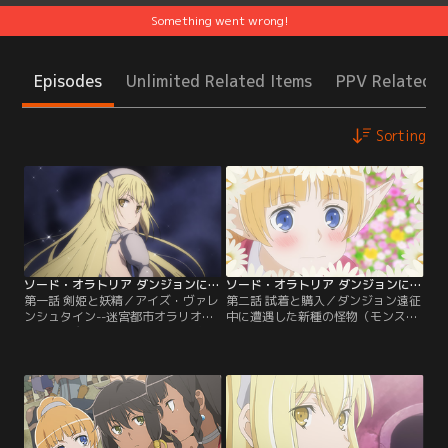
Something went wrong!
Episodes
Unlimited Related Items
PPV Related I
Sorting
ソード・オラトリア ダンジョンに出会いを求めるのは間違っているだろうか外伝 第01話
ソード・オラトリア ダンジョンに出会いを求めるのは間違っているだろうか外伝 第02話
第一話 剣姫と妖精／アイズ・ヴァレ
第二話 試着と購入／ダンジョン遠征
ンシュタイン--迷宮都市オラリオに
中に遭遇した新種の怪物（モンスタ
その名を轟かす第一級冒険者。数多
ー）の攻勢により、ロキ・ファミリ
の羨望・憧憬をその身に浴びる彼女
ア一行は大打撃を受け、撤退を余儀
へ、憧れの視線を投げかける少女
なくされてしまった。無事、地上へ
が、ここにもひとり……。レフィー
と帰還を果たした一行ではあった
ヤ・ウィリディス--ロキ・ファミリ
が、遠征の収穫も芳しくない。そん
アに所属するエルフの魔道士。彼女
な中、アイズは主神（ロキ）の手に
はダンジョン深層にうごめく怪物
より、ステイタスを更新する……だ
（モンスター）への恐怖に囚われ、
が、死線をくぐり抜けた代償という