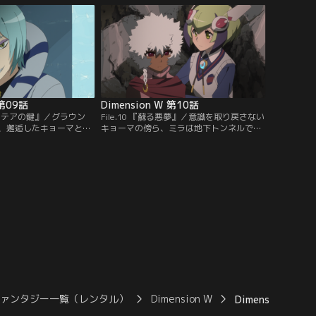
の犠牲者を出したことで
つも、アルベルトやエリーの力を借りなが
もある八十神湖には、キ
ら、21年前の真実へと近づいていく。はた
にも意外な客が訪れてい
して過去の八十神湖に、いったいなにが起
事件が……！
きたのか……？
 第09話
Dimension W 第10話
ドラステアの鍵』／グラウン
File.10 『蘇る悪夢』／意識を取り戻さない
、邂逅したキョーマとル
キョーマの傍ら、ミラは地下トンネルで警
彼らの前にもまた球体が
護ロボットに攻撃を受けるが、デビーとハ
キョーマは意識を失って
リーの協力により、なんとか危機を乗り越
キョーマとサルバの記憶
えることに成功する。そして、キョーマは
のクーデターからイース
過去の記憶をわずかに取り戻す。イースタ
至るまでの過去が明らか
ー島で行われていた、ニューテスラの極秘
後には、百合崎士堂博士
研究とは……？一方、回収屋たちもそれぞ
ヤーと…。
れの思惑に従って行動を開始する！
ファンタジー一覧（レンタル）
Dimension W
Dimension W 第