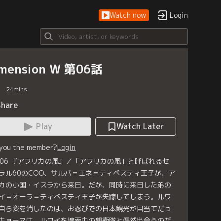
Watch now
Login
mension W 第06話
24
mins
Share
Play
Watch Later
 you the member?
Login
le.06 『アフリカの風』／「アフリカの風」と呼ばれるセ
ラル60のCOO、サルバ＝エネ＝ティベスティ王子が、ア
カの小国・イスラから来日。だが、同時に来日した弟の
イ＝オーラ＝ティベスティ王子が失踪してしまう。ルワ
自ら姿を消したのは、お忍びでの日本観光が目当てだっ
キョーマは、ルワイを捜索中の親衛隊と偶然出会うのだ