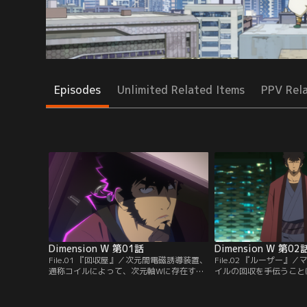
Episodes
Unlimited Related Items
PPV Rel
Dimension W 第01話
Dimension W 第02
File.01 『回収屋』／次元間電磁誘導装置、
File.02 『ルーザー
通称コイルによって、次元軸Wに存在する
イルの回収を手伝うこと
無尽蔵のエネルギーを取り出すシステムが
ョーマとミラは、主に美
完成した未来。法によって禁じられた不正
ルーザーの犯行には不正
コイルの回収を生業とするマブチ・キョー
いると見て、現場に向か