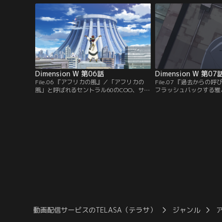
マは、ウォン兄弟のアジトで謎の少女・ミ
館に出現したルーザー。
ラと出会う。コイルの開発者、百合崎士堂
を知っている様子のルー
博士を「お父さん」と呼ぶその少女の正体
ョーマ。そして、ルーザ
は……！？
顔とは……！
Dimension W 第06話
Dimension W 第07
File.06 『アフリカの風』／「アフリカの
File.07 『過去から
風」と呼ばれるセントラル60のCOO、サル
フラッシュバックする雅
バ＝エネ＝ティベスティ王子が、アフリカ
て超人部隊「グレンデル
の小国・イスラから来日。だが、同時に来
つ。5年前の事件から、
日した弟のルワイ＝オーラ＝ティベスティ
が戦場になろうとしてい
王子が失踪してしまう。ルワイが自ら姿を
て集められた名だたる回
消したのは、お忍びでの日本観光が目当て
司令船グロディアでイー
だった。キョーマは、ルワイを捜索中の親
う。キョーマとミラは別
衛隊と偶然出会うのだが……。
とするが……。
動画配信サービスのTELASA（テラサ）
ジャンル