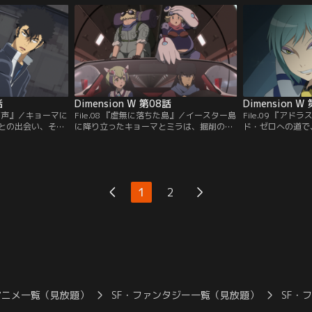
なぜか自分の過去
じるミラ。ミラにまったく興味のないキョ
された際に、多く
ザーにたじろぐキ
ーマは「ナンバーズ」の謎を追う。そんな
幽霊が出るとの噂
ーの仮面の下の素
中、キョーマの廃車置き場に忍び込んだ子
ョーマたちのほか
供たちが事故を起こしてしまう。
た。そして新たな
話
Dimension W 第08話
Dimension W
の呼び声』／キョーマに
File.08 『虚無に落ちた島』／イースター島
File.09 『ア
との出会い、そし
に降り立ったキョーマとミラは、掘削の名
ド・ゼロへの道で
」入隊のいきさ
手である回収屋・イーストリヴァー兄妹と
ーザー。対峙する
再びイースター島
連携し、実験施設跡地グラウンド・ゼロを
出現し、接触した
た。サルバによっ
目指す。一方、墜落したグロディアから脱
しまう。錯綜する
収屋たちは、空中
出したルワイは、意識を喪失したサルバの
のなかで、イスラ
スター島に向か
意志を継ぎ、回収レースの続行を宣言す
ター島攻略作戦に
1
2
行動で乗り込もう
る。動き出した島のセキュリティロボット
になる。騒乱の背
は暴走、そして…。
の門下生シーマイ
アニメ一覧（見放題）
SF・ファンタジー一覧（見放題）
SF・