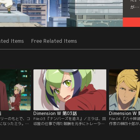
が…
Seri
ated Items
Free Related Items
話
Dimension W 第03話
Dimension W
』／マリーのもとで、コ
File.03 『ナンバーズを追え』／ミラは、回
File.04 『八
になったミラ。キ
収屋の仕事で得た報酬を元手にトレーラー
作家の榊四十郎が
術品を狙う怪盗・
ハウスを購入し、キョーマのガソリンスタ
した。キョーマと
コイルがからんで
ンドで暮らすことに。キョーマの身の回り
頼され、事件の現
う。予告通り美術
に、一切コイル製品がないことに疑問を感
湖へと調査に向か