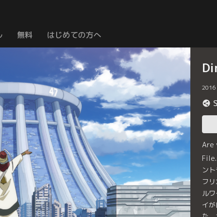
ル
無料
はじめての方へ
Di
2016
Are
Fi
ント
フリ
ルワ
イが
た。