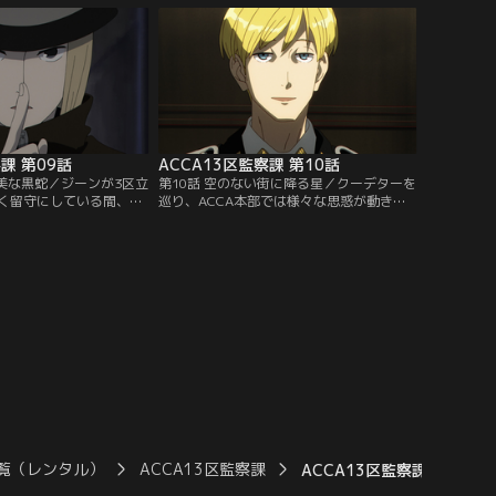
眺めていたジーンは偶然
リーリウムがジーンに声をかけ車中へ誘
について話をするスイツ
う。ジーンはそこでリーリウムから、自分
会話内容の発覚を恐れる
を監視する者がいることを聞かされる。
しまう。
課 第09話
ACCA13区監察課 第10話
優美な黒蛇／ジーンが3区立
第10話 空のない街に降る星／クーデターを
く留守にしている間、ロ
巡り、ACCA本部では様々な思惑が動き出
な空気が漂う。その情報
す。その頃、ジーンは視察で訪れたヤッカ
衛兵のマギーは、レイル
ラ区で、支部長と区長からタバコを差し出
ッタが狙われていること
されていた。ヤッカラ区の視察を終えたジ
事情は知らないまま、ロ
ーンは、次のプラネッタ区を訪れる。岩と
動き出すレイル。なんと
砂しかないプラネッタ区の生活環境は厳し
女を連れて行こうとする
く、街も地下に造られているが、資源採掘
事業に賭ける区民たちは…。
覧（レンタル）
ACCA13区監察課
ACCA13区監察課 第03話