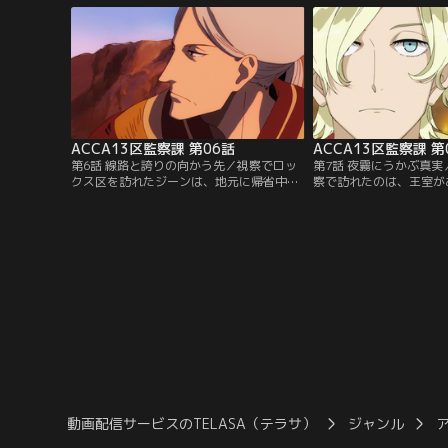
り、不正がないか視察すること。だがある
な気配を感じていた。相
日、ACCAトップの5長官により、監察課の
ーノは、原因の調査を約
廃止が告げられる。
ACCAの上層部にはクー
っていた。
ACCA13区監察課 第06話
ACCA13区監察課 第
第6話 線路と誇りの向かう先／視察でロッ
第7話 夜霧にうかぶ真
クス区を訪れたジーンは、地元に帰省中だ
察で訪れたのは、王室が
ったグロッシュラーと語らう。クーデター
った。ジーンは自分を取
の噂が錯綜する中、ジーンは正直な思いを
の噂について考えるが、
グロッシュラーに伝えて立ち去る。バード
ところもあり、まだわか
ン区へ戻ると、監察課では新年をどこで迎
った。順調に仕事を済ま
えるかが話題になっていた。そして、みん
ッタへの土産を買いに街
なでジーンのマンションで開かれるパーテ
ちょうど国王が街へ“お
ィーへ行くことに。
で、通りには警護する兵
た…。
動画配信サービスのTELASA（テラサ）
ジャンル