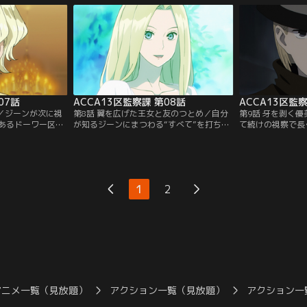
談された友人のニ
は王位継承権を持つシュヴァーン王子の成
途中、一人で街を
束する。その頃、
人記念式典が催されることになり、ACCA
にも、クーデター
デターの噂が伝わ
も5長官ら幹部たちの出席を求められる。
区民たちと遭遇。
彼らに拉致されて
07話
ACCA13区監察課 第08話
ACCA13区監察
実／ジーンが次に視
第8話 翼を広げた王女と友のつとめ／自分
第9話 牙を剥く
あるドーワー区だ
が知るジーンにまつわる“すべて”を打ち明
て続けの視察で長
り巻くクーデター
ける時が来た。そう覚悟を決めたニーノが
ッタの周辺に不穏
情勢は王室次第な
ジーンに語り出したのは、33年前の王室か
を入手した王室近
らないことが多か
ら始まる長い長い物語だった……。
に連絡を入れ、ロ
せたジーンは、ロ
を伝える。詳しい
へ出る。その日は
ッタを守るために
1
2
出まし”になる日
か安全な場所へ彼
士たちの姿があっ
が…。
アニメ一覧（見放題）
アクション一覧（見放題）
アクション一