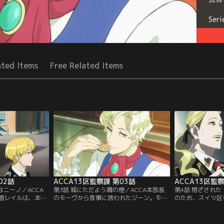
Seri
ated Items
Free Related Items
02話
ACCA13区監察課 第03話
ACCA13区監察
はニーノ／ACCA
第3話 城にただよう噂の煙／ACCA本部長
第4話 閉ざされ
査レイルは、本部
のモーヴから食事に誘われたジーン。モー
のため、スイツ区
ンに何かと突っか
ヴはクーデターの情報を集めるため、ジー
区では伝統と格式
とかわす一方で、
ンに協力を依頼する。一方、クーデターの
と外部の接触や交
張られているよう
噂はドーワー王室にも届いていた。王室で
も“閉ざされた”