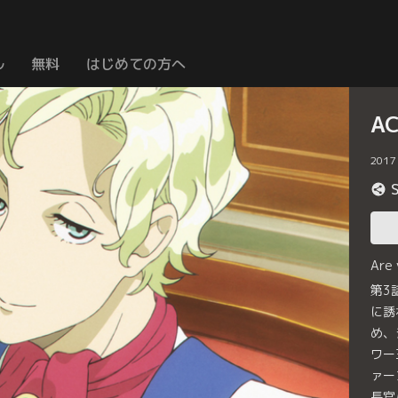
ル
無料
はじめての方へ
A
2017
Are
第3
に誘
め、
ワー
ァー
長官