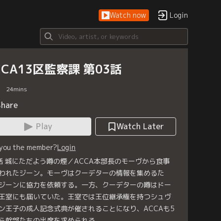
Watch now
Login
CCA13区監察課 第03話
24
mins
Share
Play
Watch Later
 you the member?
Login
話 城にただよう噂の煙／ACCA本部長のモーヴから食事
われたジーン。モーヴはクーデターの情報を集めるた
ジーンに協力を依頼する。一方、クーデターの噂はドー
王室にも届いていた。王室では王位継承権を持つシュヴ
ン王子の成人記念式典が催されることになり、ACCAも5
ら幹部たちの出席を求められる。