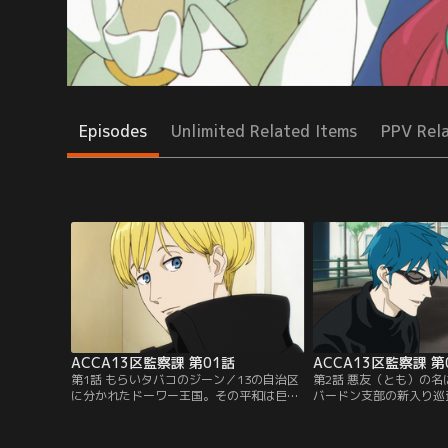
Episodes
Unlimited Related Items
PPV Rel
ACCA13区監察課 第01話
ACCA13区監察課 第
第1話 もらいタバコのジーン／13の自治区
第2話 悪友（とも）の名
に分かれたドーワー王国。その平和は巨大
バードン支部の新入り巡
統一組織“ACCA（アッカ）”によって守ら
のエリートを嫌い、ジー
れていた。ACCA本部監察課副課長ジー
かってくる。それを飄々
ン・オータスの仕事は、13区を不定期に廻
ジーンは最近、自分が見