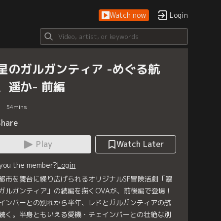
Watch now
Login
星のガルガンティア -めぐる航
、遥か- 前編
54
mins
Share
Play
Watch Later
 you the member?
Login
都市を舞台に繰り広げられるオリジナルSF冒険活劇「翠
ガルガンティア」の続編を描くOVAが、前後編で登場！
インバーとの別れから半年、レドとガルガンティアの航
続く。半身ともいえる愛機・チェインバーとの壮絶な別