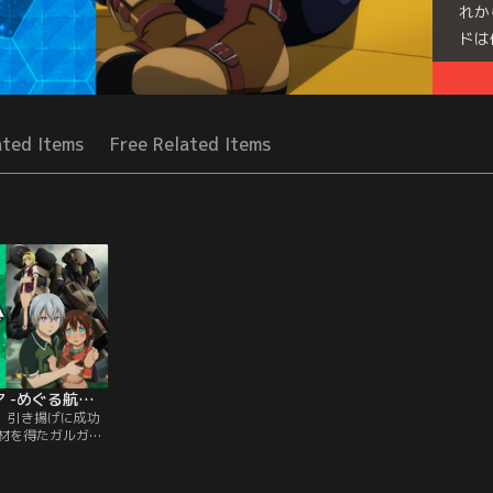
れか
ドは
Seri
ated Items
Free Related Items
翠星のガルガンティア -めぐる航路、遥か- 後編
-。引き揚げに成功
材を得たガルガン
修復も始まるな
発見される。そこ
祖となる戦闘機械