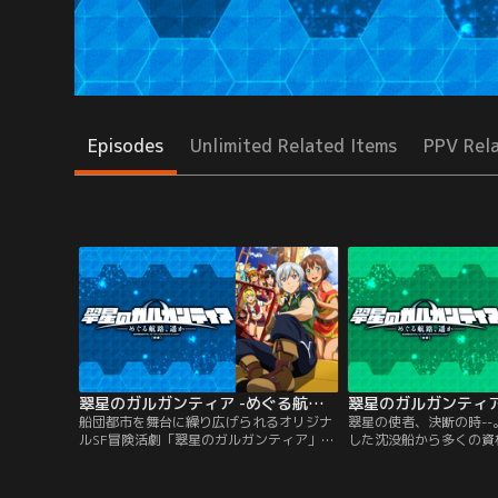
Episodes
Unlimited Related Items
PPV Rel
翠星のガルガンティア -めぐる航路、遥か- 前編
船団都市を舞台に繰り広げられるオリジナ
翠星の使者、決断の時-
ルSF冒険活劇「翠星のガルガンティア」の
した沈没船から多くの資
続編を描くOVAが、前後編で登場！チェイ
ティア。船体そのものの
ンバーとの別れから半年、レドとガルガン
か、旧文明の記録媒体が
ティアの航海は続く。半身ともいえる愛
にはマシンキャリバーの