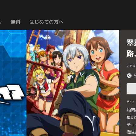
ル
無料
はじめての方へ
翠
路
2014
Are
船団
星の
チェ
海は