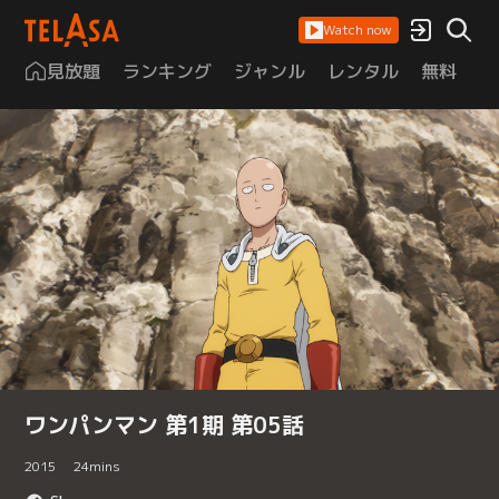
Watch now
見放題
ランキング
ジャンル
レンタル
無料
は
ワンパンマン 第1期 第05話
2015
24
mins