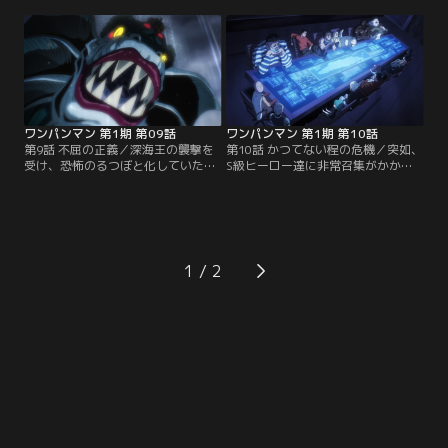
ー協会はS級ヒーロー達に対応を要
滅するも、遅れて現れた深海王に一
請したものの、隕石が相手では為す
撃でやられてしまう。ニュースを見
術もなく事態は絶望的と思われた。
たサイタマとジェノスは急いでJ市
招集を受けたジェノスもZ市のヒー
に向かうが、深海王の居場所をなか
ロー協会支部に出向くが、職員は既
なか特定できない上に、ひょんなこ
に避難した後でビルはもぬけの
とから二人ははぐれてしまう。
殻…。
ワンパンマン 第1期 第09話
ワンパンマン 第1期 第10話
第9話 不屈の正義／深海王の襲撃を
第10話 かつてない程の危機／突如、
受け、恐怖のるつぼと化していた災
S級ヒーロー達に非常召集がかかっ
害避難所に単身でジェノスが現れ
た。たまたまシルバーファングの道
た。深海王と互角の戦いを繰り広げ
場を訪れていたサイタマとジェノス
る彼の雄姿に避難所の人々は色めき
もシルバーファングに同行。A市に
立つが、ジェノスは子供を庇って深
あるヒーロー協会本部へと足を運ぶ
海王の吐き出した溶解液をモロに被
と、会議室にはS級ヒーローの錚々
り、形勢は一気に悪化してしまう。
たる面々が集結していた。そんな彼
1
無情にもジェノスにトドメを刺そう
らの前でヒーロー協会の幹部が重い
とする深海王だったが、そこへもう
口を開く。
一人のヒーローが現れる。