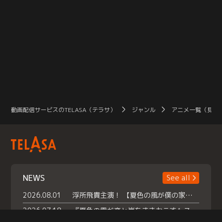
動画配信サービスのTELASA（テラサ）
ジャンル
アニメ一覧（見放
NEWS
See all
2026.08.01
浮所飛貴主演！ 【夏色の風が僕の家にやってきた】 本日よりテラサで独占配信スタート！
2026.07.18
『夏色の雲が恋と嵐をまきおこす』スペシャルメイキング 【Part1】2026年７月18日（土）23時30分～配信スタート！話題のシーンの裏側を大公開！豪華キャスト大集合！ 『武宮家 真夏の家族会議』開催！