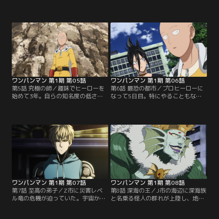
ジェノスは、刺客の一人アーマード
構成員全員がスキンヘッドという異
ゴリラから組織に関する情報を聞き
形の一団を率いるのは、バトルスー
出した。進化の家の創設者であるジ
ツに身を包んだ大男ハンマーヘッ
ーナス博士は人類の人工的進化とい
ド。彼は「断固働きたくない」とい
う危険な思想を掲げており、サイタ
う自らの思想に共鳴する若者たちと
マの強靭な肉体を研究に利用しよう
共に、働かない者は働きたい者に養
としていたのだ。彼の企みを阻止す
ってもらえる理想郷の実現を目指し
るため、二人はその足で敵の本拠地
ていた。まずは見せしめとして町一
へと向かう。
番の富豪である…。
ワンパンマン 第1期 第05話
ワンパンマン 第1期 第06話
第5話 究極の師／趣味でヒーローを
第6話 最恐の都市／プロヒーローに
始めて3年。自らの知名度の低さを
なって5日目。特にやることもなく
思い知らされたサイタマは、プロの
自宅でゴロゴロしていたサイタマ
ヒーローとして公式に活動していく
は、ジェノスから衝撃的な事実を知
決心をする。ジェノスと共にヒーロ
らされる。C級ヒーローには週に1度
ー認定試験会場に出向いたサイタマ
の活動報告ノルマがあり、それをこ
は、体力測定で次々と新記録を打ち
なせなければヒーローをクビになる
立てるも筆記試験で壊滅的な成績を
というのだ。あわてて街へと繰り出
出し、結果はギリギリの合格。最低
し事件を探すサイタマだったが、そ
ランクであるC級ヒーローとし
う都合よく怪人が出るわけもなく、
て…。
刻一刻と期限が迫っていた。
ワンパンマン 第1期 第07話
ワンパンマン 第1期 第08話
第7話 至高の弟子／Z市に災害レベ
第8話 深海の王／J市の海辺に深海族
ル竜の危機が迫っていた。宇宙から
と名乗る怪人の群れが上陸し、地上
飛来した巨大な隕石が、Z市に向か
へと侵攻を始めた。A級ヒーローの
って突如落下を始めたのだ。ヒーロ
スティンガーが激闘の末に彼らを殲