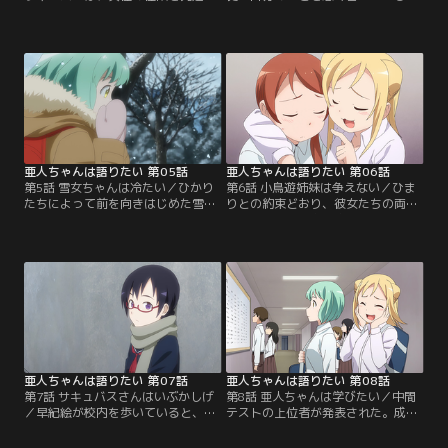
せたり淫靡な夢を見せる夢魔として
を聞いてしまった日下部雪。陰口と
の性質を持つ亜人である。そんなサ
いえば女子高生にはありがちな悩み
キュバスである佐藤早紀絵は、異性
かもしれないが、雪は自分が亜人--
をみだりに催淫してしまわぬよう、
雪女--であるからではないか、と思
住むところや通勤電車、服装に至る
い悩んでしまう。彼女の悩みを受け
まで細心の注意を払って生活をして
止め、教師として守らねばと決意す
いる。恋愛や結婚……女性として描
る鉄男。それは、同じ亜人であるひ
く夢は遠く、自身の性質との折り合
かりも同じだった。【提供：バンダ
いに悩む日々だったが…。【提供：
イチャンネル】
バンダイチャンネル】
亜人ちゃんは語りたい 第05話
亜人ちゃんは語りたい 第06話
第5話 雪女ちゃんは冷たい／ひかり
第6話 小鳥遊姉妹は争えない／ひま
たちによって前を向きはじめた雪。
りとの約束どおり、彼女たちの両親
先日の一件以来、鉄男を信頼するよ
と話すために小鳥遊家を訪れる鉄
うになった雪は、自身の雪女である
男。ひかりとひまり、名前はひと文
がゆえの悩みを打ち明けることにし
字違うだけの双子の姉妹だが、片や
た。悩みの発端は、高校進学ととも
バンパイア、片や人間のふたり。口
に都会に引っ越してきたある日の入
喧嘩は多くとも仲の良い、そんな娘
浴中、湯船に突然氷が浮かんできた
たちを育てた家庭の温かさに触れた
のだという。お湯を凍らせるほどの
鉄男はつい長居をしてしまう。【提
冷気の矛先が、もし他人に向かって
供：バンダイチャンネル】
しまったら…。【提供：バンダイチ
ャンネル】
亜人ちゃんは語りたい 第07話
亜人ちゃんは語りたい 第08話
第7話 サキュバスさんはいぶかしげ
第8話 亜人ちゃんは学びたい／中間
／早紀絵が校内を歩いていると、膝
テストの上位者が発表された。成績
を抱え泣いているブロンドヘアーの
優秀なひまりや京子が上位にランク
美男子が現れた。クルツと名乗るそ
インするなかで、赤点を3つもとっ