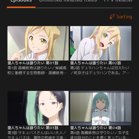
Sorting
亜人ちゃんは語りたい 第01話
亜人ちゃんは語りたい 第02話
第1話 高橋鉄男は語りたい／柴崎高
第2話 デュラハンちゃんは甘えたい
校に勤務する生物教師・高橋鉄男
／町京子はデュラハンである。アイ
は、人間とはちょっとだけ違う性質
ルランドに伝わる妖精をルーツに持
をもつ「亜人」に学生時代から興味
つ、頭と胴体が分離している亜人
を抱いていた。「亜人と語りたい」
で、現在世界に3人しかいないとい
と語る鉄男だったが、絶対数の少な
う。ある日の放課後の生物準備室、
い亜人にはまだ一度も出会ったこと
鉄男に自らのことを語る京子。デュ
がないのだった。しかしある日、サ
ラハンちゃんにはデュラハンちゃん
キュバスの亜人・佐藤早紀絵が数学
の悩みと、そしてお願い事があるの
教師として赴任してきて--。【提
だった。【提供：バンダイチャンネ
供：バンダイチャンネル】
ル】
亜人ちゃんは語りたい 第03話
亜人ちゃんは語りたい 第04話
第3話 サキュバスさんはいい大人／
第4話 高橋鉄男は守りたい／女子生
サキュバスは、異性の性欲を亢進さ
徒が自分のことを悪く言っているの