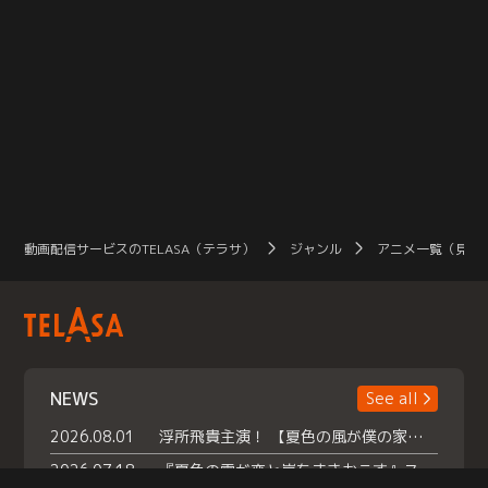
動画配信サービスのTELASA（テラサ）
ジャンル
アニメ一覧（見放
NEWS
See all
2026.08.01
浮所飛貴主演！ 【夏色の風が僕の家にやってきた】 本日よりテラサで独占配信スタート！
2026.07.18
『夏色の雲が恋と嵐をまきおこす』スペシャルメイキング 【Part1】2026年７月18日（土）23時30分～配信スタート！話題のシーンの裏側を大公開！豪華キャスト大集合！ 『武宮家 真夏の家族会議』開催！