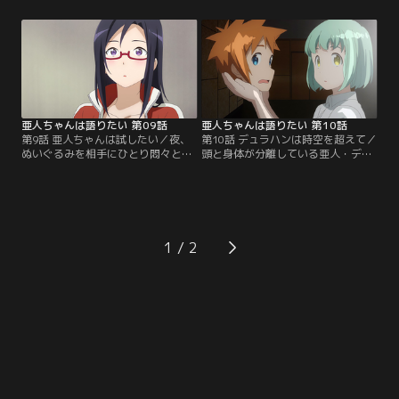
の少年はどうやら柴崎高校の生徒で
てしまい鉄男に咎められたひかりは
はないようで、どこか挙動が怪し
一念発起、雪に一緒に勉強しようと
い。一方、ひかりも校内で別の不審
持ちかける。そんななか、雪は校内
者を目撃したらしく、どうやら「ク
で大切なものを落としてしまう。偶
マのような大男」だったとい
然にもそれを拾ったのは早紀絵であ
う……。【提供：バンダイチャンネ
ったが、雪にはそれが大切だと打ち
ル】
明けられぬある事情が…。【提供：
バンダイチャンネル】
亜人ちゃんは語りたい 第09話
亜人ちゃんは語りたい 第10話
第9話 亜人ちゃんは試したい／夜、
第10話 デュラハンは時空を超えて／
ぬいぐるみを相手にひとり悶々とし
頭と身体が分離している亜人・デュ
ているサキュバス、早紀絵。すると
ラハン。鉄男はその性質に当然興味
突然携帯が鳴る。電話の主は宇垣だ
津々だったが、当の京子もまた自ら
った。「恋愛をする上で催淫するこ
の身体について知りたいと思ってい
とは避けられないが、恋愛の過程に
た。そこで、大学で生物学を専攻し
催淫は持ち込みたくない」というジ
ていた鉄男は別の見地からもデュラ
レンマを抱える早紀絵に、宇垣はあ
ハンについて聞いてみようと、大学
1
る提案を持ちかける。【提供：バン
時代の学友、相馬に会いに行くこと
ダイチャンネル】
にした。【提供：バンダイチャンネ
ル】