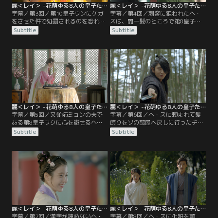
麗＜レイ＞ -花萌ゆる8人の皇子たち- 第03話／字幕
麗＜レイ＞ -花萌ゆる8人の皇子たち- 第04話／字幕
字幕／第3回／第10皇子ウンにケガ
字幕／第4回／刺客に狙われたヘ・
をさせた件で処罰されるのを恐れた
スは、間一髪のところで第8皇子ウ
ヘ・スは、現代に戻る方法を探しに
クに助けられ命拾いをする。ヘ・ス
Subtitle
Subtitle
最初にタイムスリップした入浴場へ
は心優しく紳士的なウクに惹かれて
向かう。ところがそこで、傷を負っ
いき、ウクもまたヘ・スに好感を抱
た第4皇子ソの素顔を目にし、彼の
き始めていた。そんな矢先、第10皇
怒りを買ってしまう。家に戻った
子ウンがヘ・スの元を訪れ、皇子で
ヘ・スは、チェリョンからソに関す
ある自分に臆せず意見する姿に惹か
る恐ろしい噂を耳にする。そうした
れたとヘ・スに対する想いを告白す
中で迎えた厄払いの儀式当日。皇子
るが…！？
たちが舞を披露するが…。
麗＜レイ＞ -花萌ゆる8人の皇子たち- 第05話／字幕
麗＜レイ＞ -花萌ゆる8人の皇子たち- 第06話／字幕
字幕／第5回／又従姉ミョンの夫で
字幕／第6回／ヘ・スに頼まれて髪
ある第8皇子ウクに心を寄せるヘ・
飾りをソの部屋へ戻しに行ったチェ
ス。いけないとは分かっていても、
リョンが、運悪くヨナ皇女に見つか
Subtitle
Subtitle
恋心はますます募っていく。そんな
ってしまい罰せられる。誤解だと釈
中、暗殺事件の真相を探るよう太祖
明しても聞き入れないヨナ皇女に、
ワン・ゴンに命じられていた第4皇
ヘ・スは自分を叩けと言う。その光
子ソだが、黒幕が母・皇后ユ氏だと
景を見ていたウクは助けに入ろうと
知ると、証拠をすべて消し去る。と
するが、ソに先を越され不快に思
ころが、皇后ユ氏は感謝するどころ
う。数日後、第14皇子ワン・ジョン
か、ソを冷たく突き放すのだった。
とヘ・スはごろつきに絡まれるが、
またしてもソに助けられ…。
麗＜レイ＞ -花萌ゆる8人の皇子たち- 第07話／字幕
麗＜レイ＞ -花萌ゆる8人の皇子たち- 第08話／字幕
字幕／第7回／漢字が読めないヘ・
字幕／第8回／ヘ・スに化粧を頼