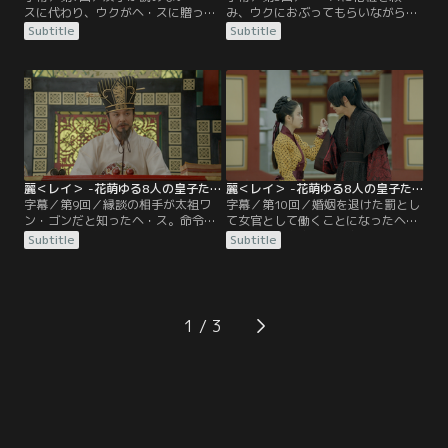
スに代わり、ウクがヘ・スに贈った
み、ウクにおぶってもらいながら散
詩を読んだ第13皇子ペガは、2人の
歩に出かけたミョン。ウクへの一途
Subtitle
Subtitle
関係に気づいてしまう。そんな中、
な想いを口にした後、彼の背中でつ
自分の命が長くないと知ったウクの
いに息絶える。ミョンの死後、悲し
妻ミョンは、ウクの母・皇后ファン
みに暮れるヘ・スとウク。第10皇子
ボ氏の元を訪れ、ヘ・スをウクの妻
ウンは、人形劇を見せてヘ・スを元
にしてほしいと頼むのだった。一
気づけようとする。そんなある日、
方、ウク夫妻とともに皇宮に出向い
突然ヘ・スの縁談が決まったという
たヘ・スは、現代で出会った男と瓜
知らせが入る。相手が還暦を過ぎた
二つの人物を見つけるが…。
年寄りだと聞いた皇子たちは…。
麗＜レイ＞ -花萌ゆる8人の皇子たち- 第09話／字幕
麗＜レイ＞ -花萌ゆる8人の皇子たち- 第10話／字幕
字幕／第9回／縁談の相手が太祖ワ
字幕／第10回／婚姻を退けた罰とし
ン・ゴンだと知ったヘ・ス。命令に
て女官として働くことになったヘ・
従わなければ皇子たちの立場がなく
スに、ソは皇宮で生き抜く術を教え
Subtitle
Subtitle
なると聞き、仕方なく皇宮へ向か
る。間もなくしてソの武芸の師であ
う。ウクとソはヘ・スの婚姻を止め
り、大将軍のパク・スギョンが都に
るべく必死に太祖に訴えるが、聞き
戻ってくる。ソと再会したスギョン
入れられない。そうした中、体に傷
は、皇宮にとどまりたい本当の理由
があると太祖とは結婚できないとい
が何かを考えろと忠告する。ヘ・ス
1
う決まりを知ったヘ・スは、自ら手
はアトピーの症状に苦しむ第1皇子
首を切ってみせる。
ムを勝手に治療したことで上司のオ
尚宮に叱られるが…。