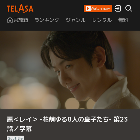
Watch now
見放題
ランキング
ジャンル
レンタル
無料
は
麗＜レイ＞ -花萌ゆる8人の皇子たち- 第23
話／字幕
Subtitle