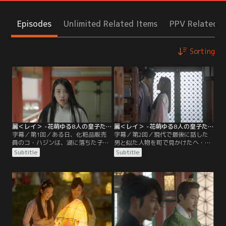
Episodes
Unlimited Related Items
PPV Related I
Sorting
麗＜レイ＞ -花萌ゆる8人の皇子たち- 第01話／字幕
麗＜レイ＞ -花萌ゆる8人の皇子たち- 第02話／字幕
字幕／第1回／ある日、化粧品販売
字幕／第2回／現代で最後に話した
員のコ・ハジンは、湖に落ちた子供
男と似た人物を町で見かけたヘ・
を助けようとして溺れてしまう。目
ス。密かに男の後を追うが、途中で
Subtitle
Subtitle
を覚ますと、なんとそこは高麗時代
馬に乗ったソと衝突しそうになり、
だった！ハジンの魂は少女ヘ・スの
見失ってしまう。ソが皇子であるこ
体に乗り移り、高麗皇室の第8皇子
とを知らないヘ・スは、彼に対して
ワン・ウクの屋敷で生活を送ること
猛抗議をするが…。そんな中、ヘ・
に。ヘ・スが記憶喪失になったと聞
スは屋敷で下女チェリョンの着替え
いたウクは、戸惑う彼女に優しく手
を盗み見る第10皇子ワン・ウンの姿
を差し伸べる。その頃都では…。
を目撃。謝りもしないウンに激怒し
たヘ・スは…。