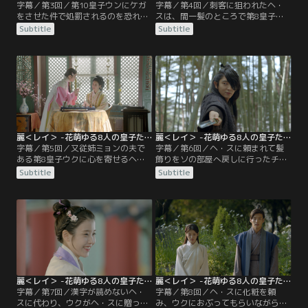
字幕／第3回／第10皇子ウンにケガ
字幕／第4回／刺客に狙われたヘ・
をさせた件で処罰されるのを恐れた
スは、間一髪のところで第8皇子ウ
ヘ・スは、現代に戻る方法を探しに
クに助けられ命拾いをする。ヘ・ス
Subtitle
Subtitle
最初にタイムスリップした入浴場へ
は心優しく紳士的なウクに惹かれて
向かう。ところがそこで、傷を負っ
いき、ウクもまたヘ・スに好感を抱
た第4皇子ソの素顔を目にし、彼の
き始めていた。そんな矢先、第10皇
怒りを買ってしまう。家に戻った
子ウンがヘ・スの元を訪れ、皇子で
ヘ・スは、チェリョンからソに関す
ある自分に臆せず意見する姿に惹か
る恐ろしい噂を耳にする。そうした
れたとヘ・スに対する想いを告白す
中で迎えた厄払いの儀式当日。皇子
るが…！？
たちが舞を披露するが…。
麗＜レイ＞ -花萌ゆる8人の皇子たち- 第05話／字幕
麗＜レイ＞ -花萌ゆる8人の皇子たち- 第06話／字幕
字幕／第5回／又従姉ミョンの夫で
字幕／第6回／ヘ・スに頼まれて髪
ある第8皇子ウクに心を寄せるヘ・
飾りをソの部屋へ戻しに行ったチェ
ス。いけないとは分かっていても、
リョンが、運悪くヨナ皇女に見つか
Subtitle
Subtitle
恋心はますます募っていく。そんな
ってしまい罰せられる。誤解だと釈
中、暗殺事件の真相を探るよう太祖
明しても聞き入れないヨナ皇女に、
ワン・ゴンに命じられていた第4皇
ヘ・スは自分を叩けと言う。その光
子ソだが、黒幕が母・皇后ユ氏だと
景を見ていたウクは助けに入ろうと
知ると、証拠をすべて消し去る。と
するが、ソに先を越され不快に思
ころが、皇后ユ氏は感謝するどころ
う。数日後、第14皇子ワン・ジョン
か、ソを冷たく突き放すのだった。
とヘ・スはごろつきに絡まれるが、
またしてもソに助けられ…。
麗＜レイ＞ -花萌ゆる8人の皇子たち- 第07話／字幕
麗＜レイ＞ -花萌ゆる8人の皇子たち- 第08話／字幕
字幕／第7回／漢字が読めないヘ・
字幕／第8回／ヘ・スに化粧を頼
スに代わり、ウクがヘ・スに贈った
み、ウクにおぶってもらいながら散