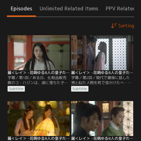
Episodes
Unlimited Related Items
PPV Related I
Sorting
麗＜レイ＞ -花萌ゆる8人の皇子たち- 第01話／字幕
麗＜レイ＞ -花萌ゆる8人の皇子たち- 第02話／字幕
字幕／第1回／ある日、化粧品販売
字幕／第2回／現代で最後に話した
員のコ・ハジンは、湖に落ちた子供
男と似た人物を町で見かけたヘ・
を助けようとして溺れてしまう。目
ス。密かに男の後を追うが、途中で
Subtitle
Subtitle
を覚ますと、なんとそこは高麗時代
馬に乗ったソと衝突しそうになり、
だった！ハジンの魂は少女ヘ・スの
見失ってしまう。ソが皇子であるこ
体に乗り移り、高麗皇室の第8皇子
とを知らないヘ・スは、彼に対して
ワン・ウクの屋敷で生活を送ること
猛抗議をするが…。そんな中、ヘ・
に。ヘ・スが記憶喪失になったと聞
スは屋敷で下女チェリョンの着替え
いたウクは、戸惑う彼女に優しく手
を盗み見る第10皇子ワン・ウンの姿
を差し伸べる。その頃都では…。
を目撃。謝りもしないウンに激怒し
たヘ・スは…。
麗＜レイ＞ -花萌ゆる8人の皇子たち- 第03話／字幕
麗＜レイ＞ -花萌ゆる8人の皇子たち- 第04話／字幕