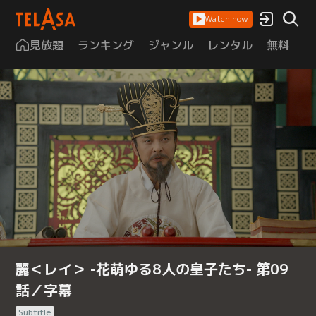
Watch now
見放題
ランキング
ジャンル
レンタル
無料
は
麗＜レイ＞ -花萌ゆる8人の皇子たち- 第09
話／字幕
Subtitle