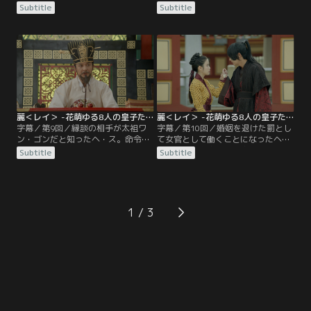
詩を読んだ第13皇子ペガは、2人の
歩に出かけたミョン。ウクへの一途
Subtitle
Subtitle
関係に気づいてしまう。そんな中、
な想いを口にした後、彼の背中でつ
自分の命が長くないと知ったウクの
いに息絶える。ミョンの死後、悲し
妻ミョンは、ウクの母・皇后ファン
みに暮れるヘ・スとウク。第10皇子
ボ氏の元を訪れ、ヘ・スをウクの妻
ウンは、人形劇を見せてヘ・スを元
にしてほしいと頼むのだった。一
気づけようとする。そんなある日、
方、ウク夫妻とともに皇宮に出向い
突然ヘ・スの縁談が決まったという
たヘ・スは、現代で出会った男と瓜
知らせが入る。相手が還暦を過ぎた
二つの人物を見つけるが…。
年寄りだと聞いた皇子たちは…。
麗＜レイ＞ -花萌ゆる8人の皇子たち- 第09話／字幕
麗＜レイ＞ -花萌ゆる8人の皇子たち- 第10話／字幕
字幕／第9回／縁談の相手が太祖ワ
字幕／第10回／婚姻を退けた罰とし
ン・ゴンだと知ったヘ・ス。命令に
て女官として働くことになったヘ・
従わなければ皇子たちの立場がなく
スに、ソは皇宮で生き抜く術を教え
Subtitle
Subtitle
なると聞き、仕方なく皇宮へ向か
る。間もなくしてソの武芸の師であ
う。ウクとソはヘ・スの婚姻を止め
り、大将軍のパク・スギョンが都に
るべく必死に太祖に訴えるが、聞き
戻ってくる。ソと再会したスギョン
入れられない。そうした中、体に傷
は、皇宮にとどまりたい本当の理由
があると太祖とは結婚できないとい
が何かを考えろと忠告する。ヘ・ス
1
う決まりを知ったヘ・スは、自ら手
はアトピーの症状に苦しむ第1皇子
首を切ってみせる。
ムを勝手に治療したことで上司のオ
尚宮に叱られるが…。