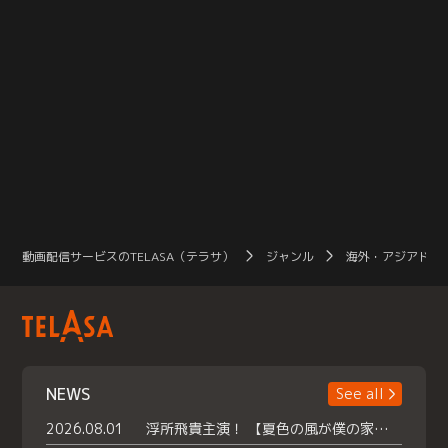
動画配信サービスのTELASA（テラサ）
ジャンル
海外・アジアドラ
NEWS
See all
2026.08.01
浮所飛貴主演！ 【夏色の風が僕の家にやってきた】 本日よりテラサで独占配信スタート！